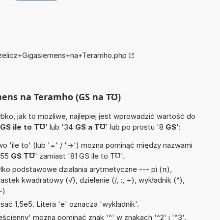
przelicz+Gigasiemens+na+Teramho.php
emens na Teramho (GS na T℧)
ko, jak to możliwe, najlepiej jest wprowadzić wartość do
GS ile to T℧
' lub '34
GS a T℧
' lub po prostu '8
GS
':
 'ile to' (lub '=' / '->') można pominąć między nazwami
'55
GS T℧
' zamiast '81 GS ile to T℧'.
lko podstawowe działania arytmetyczne --- pi (π),
astek kwadratowy (√), dzielenie (/, :, ÷), wykładnik (^),
-)
sać 1,5e5. Litera 'e' oznacza 'wykładnik'.
ścienny' można pominąć znak '^' w znakach '^2' i '^3'.