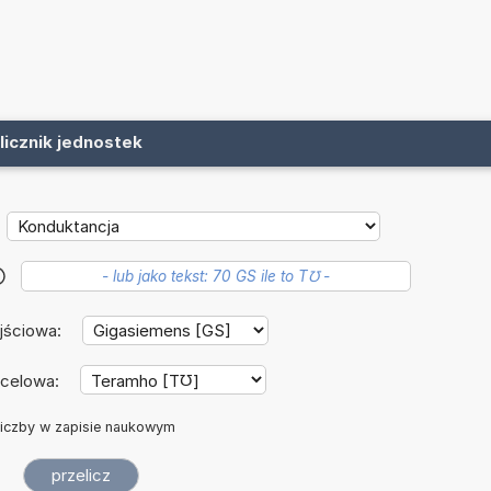
licznik jednostek
?
jściowa:
ocelowa:
iczby w zapisie naukowym