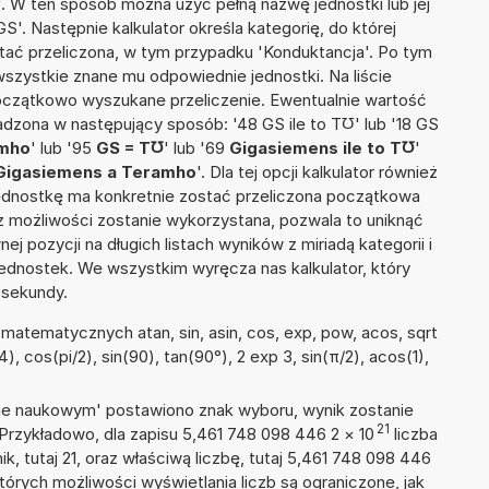
'. W ten sposób można użyć pełną nazwę jednostki lub jej
S'. Następnie kalkulator określa kategorię, do której
stać przeliczona, w tym przypadku 'Konduktancja'. Po tym
szystkie znane mu odpowiednie jednostki. Na liście
czątkowo wyszukane przeliczenie. Ewentualnie wartość
dzona w następujący sposób: '48 GS ile to T℧' lub '18 GS
amho
' lub '95
GS = T℧
' lub '69
Gigasiemens ile to T℧
'
Gigasiemens a Teramho
'. Dla tej opcji kalkulator również
jednostkę ma konkretnie zostać przeliczona początkowa
 z możliwości zostanie wykorzystana, pozwala to uniknąć
pozycji na długich listach wyników z miriadą kategorii i
ednostek. We wszystkim wyręcza nas kalkulator, który
 sekundy.
atematycznych atan, sin, asin, cos, exp, pow, acos, sqrt
4), cos(pi/2), sin(90), tan(90°), 2 exp 3, sin(π/2), acos(1),
isie naukowym' postawiono znak wyboru, wynik zostanie
21
 Przykładowo, dla zapisu 5,461 748 098 446 2
×
10
liczba
k, tutaj 21, oraz właściwą liczbę, tutaj 5,461 748 098 446
tórych możliwości wyświetlania liczb są ograniczone, jak