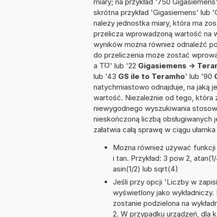
miary; na przykład '750 Gigasiemens
skrótna przykład 'Gigasiemens' lub 'G
należy jednostka miary, która ma zo
przelicza wprowadzoną wartość na w
wyników można również odnaleźć po
do przeliczenia może zostać wprowa
a T℧' lub '22
Gigasiemens -> Ter
lub '43
GS ile to Teramho
' lub '90
natychmiastowo odnajduje, na jaką 
wartość. Niezależnie od tego, która
niewygodnego wyszukiwania stosownej 
nieskończoną liczbą obsługiwanych j
załatwia całą sprawę w ciągu ułamka
Można również używać funkcji m
i tan. Przykład: 3 pow 2, atan(1/
asin(1/2) lub sqrt(4)
Jeśli przy opcji 'Liczby w zap
wyświetlony jako wykładniczy.
zostanie podzielona na wykładni
2. W przypadku urządzeń, dla k