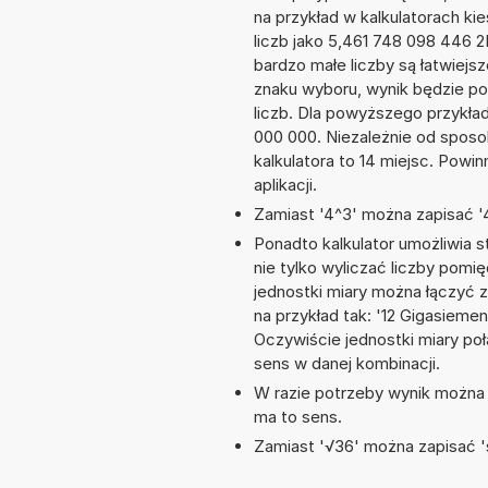
na przykład w kalkulatorach 
liczb jako 5,461 748 098 446 
bardzo małe liczby są łatwiejs
znaku wyboru, wynik będzie 
liczb. Dla powyższego przykła
000 000. Niezależnie od sposo
kalkulatora to 14 miejsc. Powi
aplikacji.
Zamiast '4^3' można zapisać '4
Ponadto kalkulator umożliwia
nie tylko wyliczać liczby pomię
jednostki miary można łączyć 
na przykład tak: '12 Gigasiem
Oczywiście jednostki miary po
sens w danej kombinacji.
W razie potrzeby wynik można za
ma to sens.
Zamiast '√36' można zapisać 's