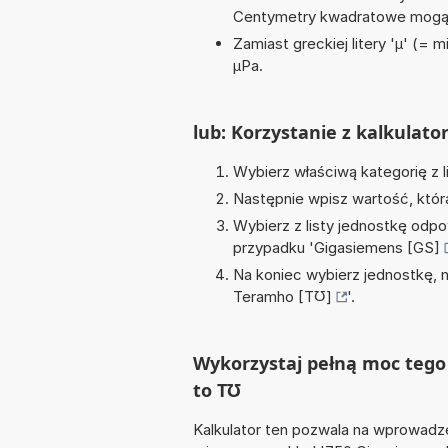
Centymetry kwadratowe mogą 
Zamiast greckiej litery 'µ' (= 
µPa.
lub: Korzystanie z kalkulato
Wybierz właściwą kategorię z l
Następnie wpisz wartość, któr
Wybierz z listy jednostkę odpo
przypadku '
Gigasiemens [GS]
Na koniec wybierz jednostkę, 
Teramho [T℧]
'.
Wykorzystaj pełną moc tego 
to T℧
Kalkulator ten pozwala na wprowadze