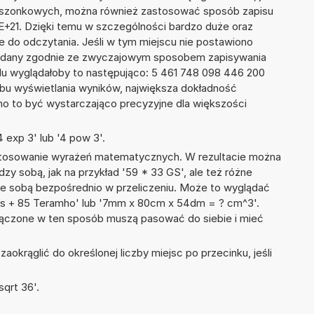
kieszonkowych, można również zastosować sposób zapisu
2E+21. Dzięki temu w szczególności bardzo duże oraz
ze do odczytania. Jeśli w tym miejscu nie postawiono
podany zgodnie ze zwyczajowym sposobem zapisywania
du wyglądałoby to następująco: 5 461 748 098 446 200
bu wyświetlania wyników, największa dokładność
nno to być wystarczająco precyzyjne dla większości
 exp 3' lub '4 pow 3'.
 stosowanie wyrażeń matematycznych. W rezultacie można
dzy sobą, jak na przykład '59 * 33 GS', ale też różne
ze sobą bezpośrednio w przeliczeniu. Może to wyglądać
ens + 85 Teramho' lub '7mm x 80cm x 54dm = ? cm^3'.
łączone w ten sposób muszą pasować do siebie i mieć
okrąglić do określonej liczby miejsc po przecinku, jeśli
qrt 36'.