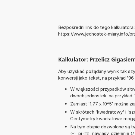
Bezpośredni link do tego kalkulatora:
https://www.jednostek-miary.info/
Kalkulator: Przelicz Gigasi
Aby uzyskać pożądany wynik tak szyb
konwersji jako tekst, na przykład '96
W większości przypadków słowo
dwóch jednostek, na przykład 
Zamiast '1,77 x 10^5' można zap
W skrótach 'kwadratowy' i 'sze
Centymetry kwadratowe mogą 
Na tym etapie dozwolone są t
(-), pi (π), nawiasy, dzielenie (