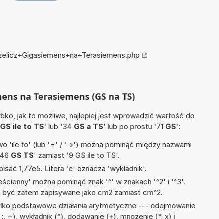
przelicz+Gigasiemens+na+Terasiemens.php
emens na Terasiemens (GS na TS)
ko, jak to możliwe, najlepiej jest wprowadzić wartość do
GS ile to TS
' lub '34
GS a TS
' lub po prostu '71
GS
':
 'ile to' (lub '=' / '->') można pominąć między nazwami
'46
GS TS
' zamiast '9 GS ile to TS'.
isać 1,77e5. Litera 'e' oznacza 'wykładnik'.
ścienny' można pominąć znak '^' w znakach '^2' i '^3'.
być zatem zapisywane jako cm2 zamiast cm^2.
ylko podstawowe działania arytmetyczne --- odejmowanie
/, :, ÷), wykładnik (^), dodawanie (+), mnożenie (*, x) i