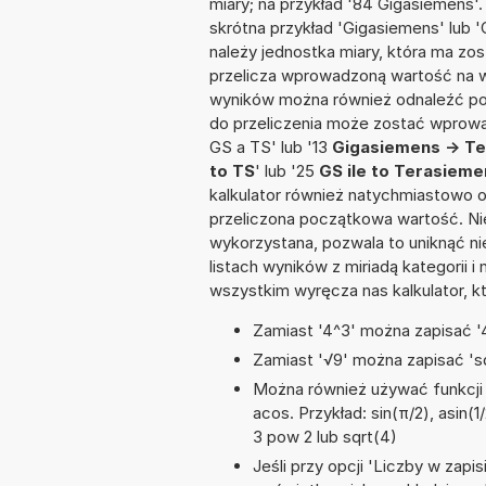
miary; na przykład '84 Gigasiemens'
skrótna przykład 'Gigasiemens' lub 'G
należy jednostka miary, która ma zo
przelicza wprowadzoną wartość na w
wyników można również odnaleźć po
do przeliczenia może zostać wprowa
GS a TS' lub '13
Gigasiemens -> T
to TS
' lub '25
GS ile to Terasieme
kalkulator również natychmiastowo o
przeliczona początkowa wartość. Nie
wykorzystana, pozwala to uniknąć n
listach wyników z miriadą kategorii 
wszystkim wyręcza nas kalkulator, k
Zamiast '4^3' można zapisać '4
Zamiast '√9' można zapisać 'sq
Można również używać funkcji m
acos. Przykład: sin(π/2), asin(1/
3 pow 2 lub sqrt(4)
Jeśli przy opcji 'Liczby w zap