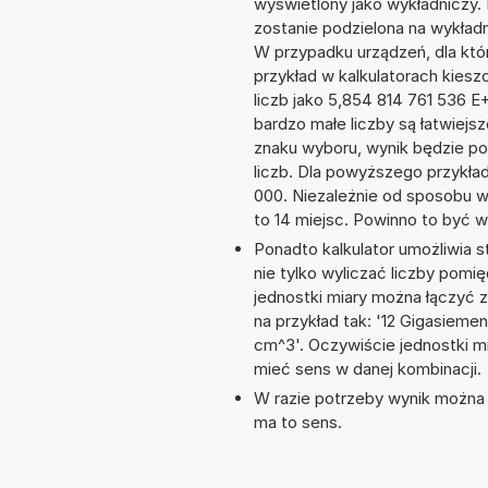
wyświetlony jako wykładniczy.
zostanie podzielona na wykładni
W przypadku urządzeń, dla któr
przykład w kalkulatorach kie
liczb jako 5,854 814 761 536 
bardzo małe liczby są łatwiejs
znaku wyboru, wynik będzie 
liczb. Dla powyższego przykła
000. Niezależnie od sposobu w
to 14 miejsc. Powinno to być w
Ponadto kalkulator umożliwia
nie tylko wyliczać liczby pomię
jednostki miary można łączyć 
na przykład tak: '12 Gigasiem
cm^3'. Oczywiście jednostki m
mieć sens w danej kombinacji.
W razie potrzeby wynik można za
ma to sens.