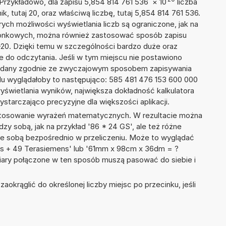
 Przykładowo, dla zapisu 5,854 814 761 536
×
10
liczba
k, tutaj 20, oraz właściwą liczbę, tutaj 5,854 814 761 536.
ych możliwości wyświetlania liczb są ograniczone, jak na
szonkowych, można również zastosować sposób zapisu
E+20. Dzięki temu w szczególności bardzo duże oraz
ze do odczytania. Jeśli w tym miejscu nie postawiono
podany zgodnie ze zwyczajowym sposobem zapisywania
du wyglądałoby to następująco: 585 481 476 153 600 000
yświetlania wyników, największa dokładność kalkulatora
ystarczająco precyzyjne dla większości aplikacji.
 stosowanie wyrażeń matematycznych. W rezultacie można
dzy sobą, jak na przykład '86 * 24 GS', ale też różne
ze sobą bezpośrednio w przeliczeniu. Może to wyglądać
ens + 49 Terasiemens' lub '61mm x 98cm x 36dm = ?
iary połączone w ten sposób muszą pasować do siebie i
okrąglić do określonej liczby miejsc po przecinku, jeśli