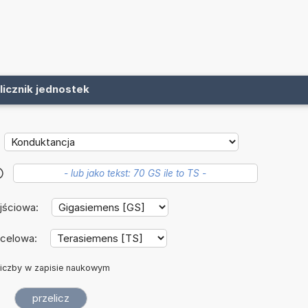
licznik jednostek
?
jściowa:
ocelowa:
iczby w zapisie naukowym