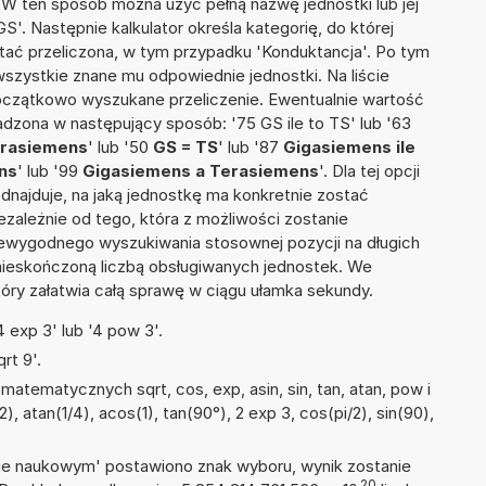
. W ten sposób można użyć pełną nazwę jednostki lub jej
S'. Następnie kalkulator określa kategorię, do której
stać przeliczona, w tym przypadku 'Konduktancja'. Po tym
szystkie znane mu odpowiednie jednostki. Na liście
czątkowo wyszukane przeliczenie. Ewentualnie wartość
dzona w następujący sposób: '75 GS ile to TS' lub '63
erasiemens
' lub '50
GS = TS
' lub '87
Gigasiemens ile
ns
' lub '99
Gigasiemens a Terasiemens
'. Dla tej opcji
dnajduje, na jaką jednostkę ma konkretnie zostać
zależnie od tego, która z możliwości zostanie
iewygodnego wyszukiwania stosownej pozycji na długich
i nieskończoną liczbą obsługiwanych jednostek. We
tóry załatwia całą sprawę w ciągu ułamka sekundy.
 exp 3' lub '4 pow 3'.
rt 9'.
atematycznych sqrt, cos, exp, asin, sin, tan, atan, pow i
2), atan(1/4), acos(1), tan(90°), 2 exp 3, cos(pi/2), sin(90),
isie naukowym' postawiono znak wyboru, wynik zostanie
20