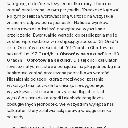
kategorię, do której należy jednostka miary, która ma
zostać przeliczona, w tym przypadku 'Prędkość kątowa'.
Po tym przelicza wprowadzoną wartość na wszystkie
znane mu odpowiednie jednostki. Na liście wyników
można również odnaleźć początkowo wyszukane
przeliczenie. Ewentualnie wartość do przeliczenia może
zostać wprowadzona w następujący sposób: '32 Grad/h
ile to Obrotów na sekund' lub '61 Grad/h a Obrotów na
sekund' lub '97
Grad/h -> Obrotów na sekund
' lub '63
Grad/h = Obrotów na sekund
'. Dla tej opcji kalkulator
również natychmiastowo odnajduje, na jaką jednostkę ma
konkretnie zostać przeliczona początkowa wartość.
Niezależnie od tego, która z możliwości zostanie
wykorzystana, pozwala to uniknąć niewygodnego
wyszukiwania stosownej pozycji na długich listach
wyników z miriadą kategorii i nieskończoną liczbą
obsługiwanych jednostek. We wszystkim wyręcza nas
kalkulator, który załatwia całą sprawę w ciągu ułamka
sekundy.
Jeśli przy opcji 'Liczby w zapisie naukowym'