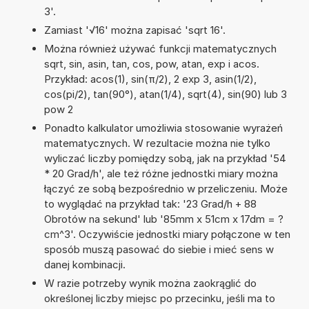
3'.
Zamiast '√16' można zapisać 'sqrt 16'.
Można również używać funkcji matematycznych
sqrt, sin, asin, tan, cos, pow, atan, exp i acos.
Przykład: acos(1), sin(π/2), 2 exp 3, asin(1/2),
cos(pi/2), tan(90°), atan(1/4), sqrt(4), sin(90) lub 3
pow 2
Ponadto kalkulator umożliwia stosowanie wyrażeń
matematycznych. W rezultacie można nie tylko
wyliczać liczby pomiędzy sobą, jak na przykład '54
* 20 Grad/h', ale też różne jednostki miary można
łączyć ze sobą bezpośrednio w przeliczeniu. Może
to wyglądać na przykład tak: '23 Grad/h + 88
Obrotów na sekund' lub '85mm x 51cm x 17dm = ?
cm^3'. Oczywiście jednostki miary połączone w ten
sposób muszą pasować do siebie i mieć sens w
danej kombinacji.
W razie potrzeby wynik można zaokrąglić do
określonej liczby miejsc po przecinku, jeśli ma to