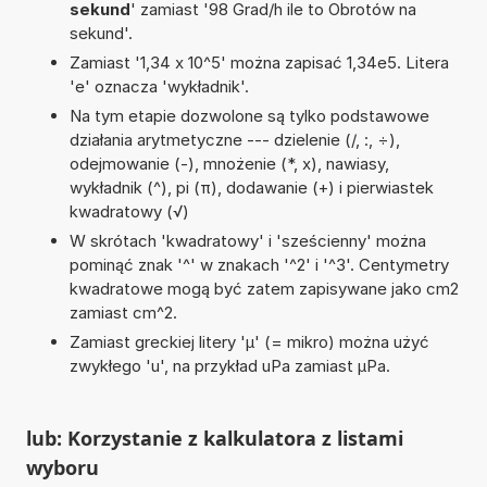
sekund
' zamiast '98 Grad/h ile to Obrotów na
sekund'.
Zamiast '1,34 x 10^5' można zapisać 1,34e5. Litera
'e' oznacza 'wykładnik'.
Na tym etapie dozwolone są tylko podstawowe
działania arytmetyczne --- dzielenie (/, :, ÷),
odejmowanie (-), mnożenie (*, x), nawiasy,
wykładnik (^), pi (π), dodawanie (+) i pierwiastek
kwadratowy (√)
W skrótach 'kwadratowy' i 'sześcienny' można
pominąć znak '^' w znakach '^2' i '^3'. Centymetry
kwadratowe mogą być zatem zapisywane jako cm2
zamiast cm^2.
Zamiast greckiej litery 'µ' (= mikro) można użyć
zwykłego 'u', na przykład uPa zamiast µPa.
lub: Korzystanie z kalkulatora z listami
wyboru