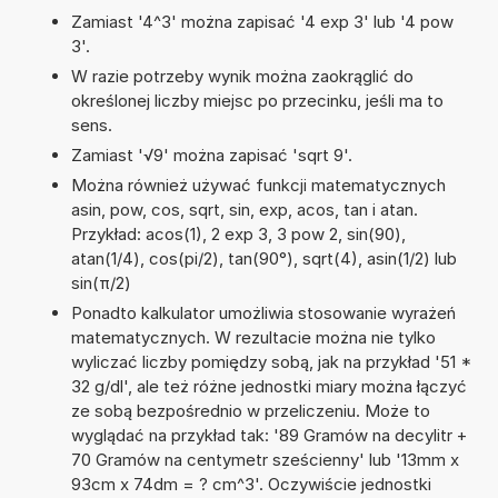
Zamiast '4^3' można zapisać '4 exp 3' lub '4 pow
3'.
W razie potrzeby wynik można zaokrąglić do
określonej liczby miejsc po przecinku, jeśli ma to
sens.
Zamiast '√9' można zapisać 'sqrt 9'.
Można również używać funkcji matematycznych
asin, pow, cos, sqrt, sin, exp, acos, tan i atan.
Przykład: acos(1), 2 exp 3, 3 pow 2, sin(90),
atan(1/4), cos(pi/2), tan(90°), sqrt(4), asin(1/2) lub
sin(π/2)
Ponadto kalkulator umożliwia stosowanie wyrażeń
matematycznych. W rezultacie można nie tylko
wyliczać liczby pomiędzy sobą, jak na przykład '51 *
32 g/dl', ale też różne jednostki miary można łączyć
ze sobą bezpośrednio w przeliczeniu. Może to
wyglądać na przykład tak: '89 Gramów na decylitr +
70 Gramów na centymetr sześcienny' lub '13mm x
93cm x 74dm = ? cm^3'. Oczywiście jednostki