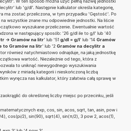
ecylitr'. W ten sposób można użyć pełną nazwę jednostki
cylitr' lub 'g/dl'. Następnie kalkulator określa kategorię,
tóra ma zostać przeliczona, w tym przypadku 'Gęstość'. Po
na wszystkie znane mu odpowiednie jednostki. Na liście
czątkowo wyszukane przeliczenie. Ewentualnie wartość
ona w następujący sposób: '26 g/dl ile to g/l' lub '40
r -> Gramów na litr
' lub '51
g/dl = g/l
' lub '14
Gramów
le to Gramów na litr
' lub '2
Gramów na decylitr a
kulator również natychmiastowo odnajduje, na jaką jednostkę
czątkowa wartość. Niezależnie od tego, która z
pozwala to uniknąć niewygodnego wyszukiwania
wyników z miriadą kategorii i nieskończoną liczbą
im wyręcza nas kalkulator, który załatwia całą sprawę w
okrąglić do określonej liczby miejsc po przecinku, jeśli
atematycznych exp, cos, sin, acos, sqrt, tan, asin, pow i
/4), cos(pi/2), sin(90), sqrt(4), sin(π/2), 3 pow 2, acos(1),
 exp 3' lub '4 pow 3'.