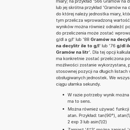
miary; na przykład '566 Gramów na d
lub jej skrótna przykład 'Gramów na de
do której należy jednostka miary, k
tym przelicza wprowadzoną wartość 
wyników można również odnaleźć po
do przeliczenia może zostać wprowadz
g/dl a g/l' lub '88
Gramów na decylit
na decylitr ile to g/l
' lub '76
g/dl i
Gramów na litr
'. Dla tej opcji kal
ma konkretnie zostać przeliczona po
możliwości zostanie wykorzystana, 
stosownej pozycji na długich listach 
obsługiwanych jednostek. We wszystk
ciągu ułamka sekundy.
W razie potrzeby wynik można za
ma to sens.
Można również używać funkcji m
atan. Przykład: tan(90°), atan(1
2 exp 3 lub asin(1/2)
Zamiast '4^3' można zapisać '4