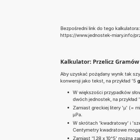
Bezpośredni link do tego kalkulatora:
https://www.jednostek-miary.info/p
Kalkulator: Przelicz Gramów 
Aby uzyskać pożądany wynik tak szyb
konwersji jako tekst, na przykład '5
g
W większości przypadków słowo
dwóch jednostek, na przykład 
Zamiast greckiej litery 'µ' (= 
µPa.
W skrótach 'kwadratowy' i 'sze
Centymetry kwadratowe mogą 
Zamiast '1,28 x 10^5' można zap