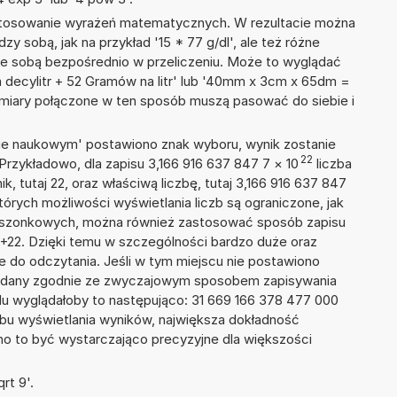
 stosowanie wyrażeń matematycznych. W rezultacie można
zy sobą, jak na przykład '15 * 77 g/dl', ale też różne
ze sobą bezpośrednio w przeliczeniu. Może to wyglądać
a decylitr + 52 Gramów na litr' lub '40mm x 3cm x 65dm =
 miary połączone w ten sposób muszą pasować do siebie i
isie naukowym' postawiono znak wyboru, wynik zostanie
22
Przykładowo, dla zapisu 3,166 916 637 847 7
×
10
liczba
k, tutaj 22, oraz właściwą liczbę, tutaj 3,166 916 637 847
tórych możliwości wyświetlania liczb są ograniczone, jak
kieszonkowych, można również zastosować sposób zapisu
E+22. Dzięki temu w szczególności bardzo duże oraz
ze do odczytania. Jeśli w tym miejscu nie postawiono
podany zgodnie ze zwyczajowym sposobem zapisywania
du wyglądałoby to następująco: 31 669 166 378 477 000
bu wyświetlania wyników, największa dokładność
nno to być wystarczająco precyzyjne dla większości
rt 9'.