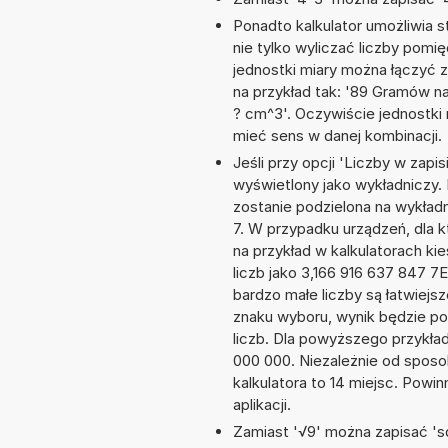
Ponadto kalkulator umożliwia
nie tylko wyliczać liczby pomięd
jednostki miary można łączyć 
na przykład tak: '89 Gramów n
? cm^3'. Oczywiście jednostki
mieć sens w danej kombinacji.
Jeśli przy opcji 'Liczby w zap
wyświetlony jako wykładniczy. 
zostanie podzielona na wykładni
7. W przypadku urządzeń, dla k
na przykład w kalkulatorach 
liczb jako 3,166 916 637 847 7
bardzo małe liczby są łatwiejs
znaku wyboru, wynik będzie 
liczb. Dla powyższego przykła
000 000. Niezależnie od sposo
kalkulatora to 14 miejsc. Powi
aplikacji.
Zamiast '√9' można zapisać 'sq