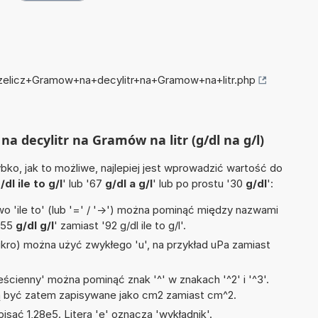
rzelicz+Gramow+na+decylitr+na+Gramow+na+litr.php
na decylitr na Gramów na litr (g/dl na g/l)
ko, jak to możliwe, najlepiej jest wprowadzić wartość do
/dl ile to g/l
' lub '67
g/dl a g/l
' lub po prostu '30
g/dl
':
 'ile to' (lub '=' / '->') można pominąć między nazwami
'55
g/dl g/l
' zamiast '92 g/dl ile to g/l'.
mikro) można użyć zwykłego 'u', na przykład uPa zamiast
ścienny' można pominąć znak '^' w znakach '^2' i '^3'.
być zatem zapisywane jako cm2 zamiast cm^2.
isać 1,28e5. Litera 'e' oznacza 'wykładnik'.