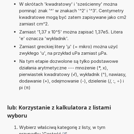
W skrótach 'kwadratowy' i 'sześcienny' można
pominąć znak '^' w znakach '^2' i '^3'. Centymetry
kwadratowe mogą być zatem zapisywane jako cm2
zamiast cm^2.
Zamiast '1,37 x 10^5' można zapisać 1,37e5. Litera
'e' oznacza 'wykładnik'.
Zamiast greckiej litery 'µ' (= mikro) można użyć
zwykłego 'u', na przykład uPa zamiast µPa.
Na tym etapie dozwolone są tylko podstawowe
działania arytmetyczne --- mnożenie (*, x),
pierwiastek kwadratowy (√), wykładnik (^), nawiasy,
dodawanie (+), odejmowanie (-), dzielenie (/, :, ÷) i
pi (π)
lub: Korzystanie z kalkulatora z listami
wyboru
Wybierz właściwą kategorię z listy, w tym
przypadku '
Gęstość
'.