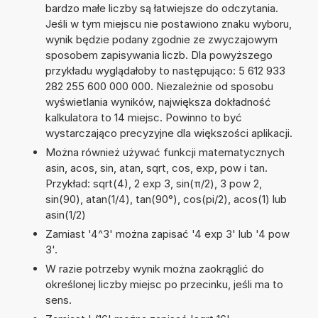
bardzo małe liczby są łatwiejsze do odczytania.
Jeśli w tym miejscu nie postawiono znaku wyboru,
wynik będzie podany zgodnie ze zwyczajowym
sposobem zapisywania liczb. Dla powyższego
przykładu wyglądałoby to następująco: 5 612 933
282 255 600 000 000. Niezależnie od sposobu
wyświetlania wyników, największa dokładność
kalkulatora to 14 miejsc. Powinno to być
wystarczająco precyzyjne dla większości aplikacji.
Można również używać funkcji matematycznych
asin, acos, sin, atan, sqrt, cos, exp, pow i tan.
Przykład: sqrt(4), 2 exp 3, sin(π/2), 3 pow 2,
sin(90), atan(1/4), tan(90°), cos(pi/2), acos(1) lub
asin(1/2)
Zamiast '4^3' można zapisać '4 exp 3' lub '4 pow
3'.
W razie potrzeby wynik można zaokrąglić do
określonej liczby miejsc po przecinku, jeśli ma to
sens.