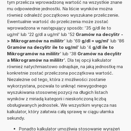
tym przelicza wprowadzoną wartość na wszystkie znane
mu odpowiednie jednostki. Na liście wyników można
również odnaleźć początkowo wyszukane przeliczenie.
Ewentualnie wartość do przeliczenia może zostać
wprowadzona w następujący sposób: '35 g/dl ile to
ug/ml' lub '22 g/dl a ug/ml' lub '52
Gramów na decylitr -
> Mikrogramów na mililitr
' lub '69
g/dl = ug/ml
' lub '86
Gramów na decylitr ile to ug/ml
' lub '4
g/dl ile to
Mikrogramów na mililitr
' lub '38
Gramów na decylitr
a Mikrogramów na mililitr
'. Dla tej opcji kalkulator
również natychmiastowo odnajduje, na jaką jednostkę ma
konkretnie zostać przeliczona początkowa wartość.
Niezależnie od tego, która z możliwości zostanie
wykorzystana, pozwala to uniknąć niewygodnego
wyszukiwania stosownej pozycji na długich listach
wyników z miriadą kategorii i nieskończoną liczbą
obsługiwanych jednostek. We wszystkim wyręcza nas
kalkulator, który załatwia całą sprawę w ciągu ułamka
sekundy.
Ponadto kalkulator umożliwia stosowanie wyrażeń