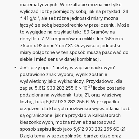
matematycznych. W rezultacie można nie tylko
wyliczać liczby pomiędzy sobą, jak na przykład '24
* 41 g/dl', ale też różne jednostki miary można
łączyć ze sobą bezpośrednio w przeliczeniu. Może
to wyglądać na przykład tak: '89 Gramów na
decylitr + 7 Mikrogramów na mililitr' lub '58mm x
75cm x 92dm = ? cm^3'. Oczywiście jednostki
miary połączone w ten sposób muszą pasować do
siebie i mieć sens w danej kombinacji.
Jeśli przy opcji 'Liczby w zapisie naukowym'
postawiono znak wyboru, wynik zostanie
wyświetlony jako wykładniczy. Przykładowo, dla
21
zapisu 5,612 933 282 255 6
×
10
liczba zostanie
podzielona na wykładnik, tutaj 21, oraz właściwą
liczbę, tutaj 5,612 933 282 255 6. W przypadku
urządzeń, dla których możliwości wyświetlania liczb
są ograniczone, jak na przykład w kalkulatorach
kieszonkowych, można również zastosować
sposób zapisu liczb jako 5,612 933 282 255 6E+21.
Dzięki temu w szczególności bardzo duże oraz