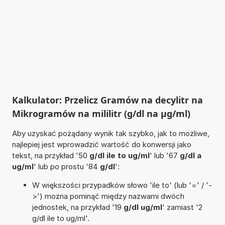
Kalkulator: Przelicz Gramów na decylitr na
Mikrogramów na mililitr (g/dl na µg/ml)
Aby uzyskać pożądany wynik tak szybko, jak to możliwe,
najlepiej jest wprowadzić wartość do konwersji jako
tekst, na przykład '50
g/dl ile to ug/ml
' lub '67
g/dl a
ug/ml
' lub po prostu '84
g/dl
':
W większości przypadków słowo 'ile to' (lub '=' / '-
>') można pominąć między nazwami dwóch
jednostek, na przykład '19
g/dl ug/ml
' zamiast '2
g/dl ile to ug/ml'.