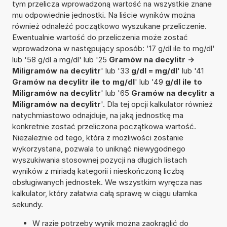
tym przelicza wprowadzoną wartość na wszystkie znane
mu odpowiednie jednostki. Na liście wyników można
również odnaleźć początkowo wyszukane przeliczenie.
Ewentualnie wartość do przeliczenia może zostać
wprowadzona w następujący sposób: '17 g/dl ile to mg/dl'
lub '58 g/dl a mg/dl' lub '25
Gramów na decylitr ->
Miligramów na decylitr
' lub '33
g/dl = mg/dl
' lub '41
Gramów na decylitr ile to mg/dl
' lub '49
g/dl ile to
Miligramów na decylitr
' lub '65
Gramów na decylitr a
Miligramów na decylitr
'. Dla tej opcji kalkulator również
natychmiastowo odnajduje, na jaką jednostkę ma
konkretnie zostać przeliczona początkowa wartość.
Niezależnie od tego, która z możliwości zostanie
wykorzystana, pozwala to uniknąć niewygodnego
wyszukiwania stosownej pozycji na długich listach
wyników z miriadą kategorii i nieskończoną liczbą
obsługiwanych jednostek. We wszystkim wyręcza nas
kalkulator, który załatwia całą sprawę w ciągu ułamka
sekundy.
W razie potrzeby wynik można zaokrąglić do