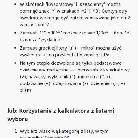
W skrótach 'kwadratowy' i 'sześcienny' można
pominąć znak '^' w znakach '^2' i '^3'. Centymetry
kwadratowe mogą być zatem zapisywane jako cm2
zamiast cm^2.
Zamiast '1,19 x 10^5' można zapisać 1,19e5. Litera 'e'
oznacza 'wykładnik'.
Zamiast greckiej litery 'µ' (= mikro) można użyć
zwykłego 'u', na przykład uPa zamiast µPa.
Na tym etapie dozwolone są tylko podstawowe
działania arytmetyczne --- pierwiastek kwadratowy
(√), nawiasy, wykładnik (^), mnożenie (*, x),
dodawanie (+), odejmowanie (-), dzielenie (/, :, ÷) i
pi (π)
lub: Korzystanie z kalkulatora z listami
wyboru
Wybierz właściwą kategorię z listy, w tym
przypadku '
Gęstość
'.