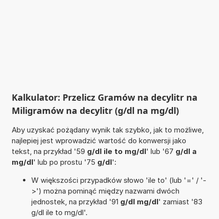
Kalkulator: Przelicz Gramów na decylitr na
Miligramów na decylitr (g/dl na mg/dl)
Aby uzyskać pożądany wynik tak szybko, jak to możliwe,
najlepiej jest wprowadzić wartość do konwersji jako
tekst, na przykład '59
g/dl ile to mg/dl
' lub '67
g/dl a
mg/dl
' lub po prostu '75
g/dl
':
W większości przypadków słowo 'ile to' (lub '=' / '-
>') można pominąć między nazwami dwóch
jednostek, na przykład '91
g/dl mg/dl
' zamiast '83
g/dl ile to mg/dl'.