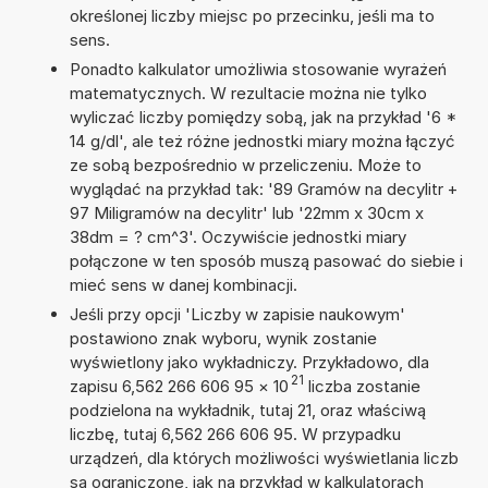
określonej liczby miejsc po przecinku, jeśli ma to
sens.
Ponadto kalkulator umożliwia stosowanie wyrażeń
matematycznych. W rezultacie można nie tylko
wyliczać liczby pomiędzy sobą, jak na przykład '6 *
14 g/dl', ale też różne jednostki miary można łączyć
ze sobą bezpośrednio w przeliczeniu. Może to
wyglądać na przykład tak: '89 Gramów na decylitr +
97 Miligramów na decylitr' lub '22mm x 30cm x
38dm = ? cm^3'. Oczywiście jednostki miary
połączone w ten sposób muszą pasować do siebie i
mieć sens w danej kombinacji.
Jeśli przy opcji 'Liczby w zapisie naukowym'
postawiono znak wyboru, wynik zostanie
wyświetlony jako wykładniczy. Przykładowo, dla
21
zapisu 6,562 266 606 95
×
10
liczba zostanie
podzielona na wykładnik, tutaj 21, oraz właściwą
liczbę, tutaj 6,562 266 606 95. W przypadku
urządzeń, dla których możliwości wyświetlania liczb
są ograniczone, jak na przykład w kalkulatorach