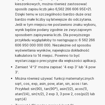
kieszonkowych, można również zastosować
sposób zapisu liczb jako 6,562 266 606 95E+21.
Dzięki temu w szczególności bardzo duże oraz
bardzo małe liczby są łatwiejsze do odczytania.
Jeśli w tym miejscu nie postawiono znaku wyboru,
wynik będzie podany zgodnie ze zwyczajowym
sposobem zapisywania liczb. Dla powyższego
przykładu wyglądałoby to następująco: 6 562 266
606 950 000 000 000. Niezależnie od sposobu
wyświetlania wyników, największa dokładność
kalkulatora to 14 miejsc. Powinno to być
wystarczająco precyzyjne dla większości aplikacji.
Zamiast '4^3' można zapisać '4 exp 3' lub '4 pow
3'.
Można również używać funkcji matematycznych
sqrt, cos, exp, asin, pow, atan, sin, acos i tan.
Przykład: sin(90), tan(90°), asin(1/2), acos(1),
atan(1/4), sin(π/2), 2 exp 3, 3 pow 2, cos(pi/2) lub
sqrt(4)