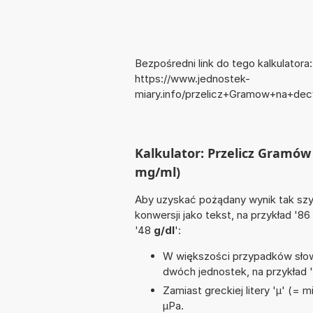
Bezpośredni link do tego kalkulatora:
https://www.jednostek-
miary.info/przelicz+Gramow+na+decyl
Kalkulator: Przelicz Gramów 
mg/ml)
Aby uzyskać pożądany wynik tak szyb
konwersji jako tekst, na przykład '86
'48
g/dl
':
W większości przypadków słowo
dwóch jednostek, na przykład 
Zamiast greckiej litery 'µ' (= 
µPa.