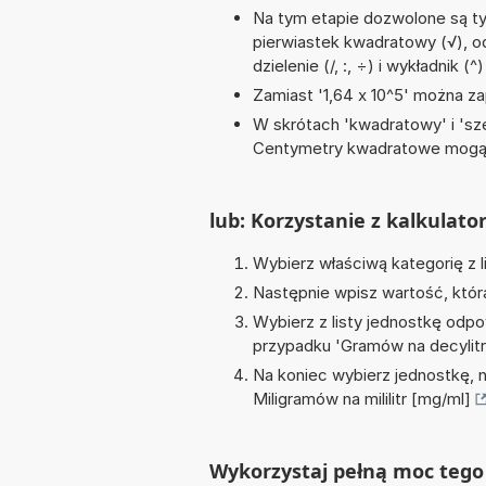
Na tym etapie dozwolone są ty
pierwiastek kwadratowy (√), od
dzielenie (/, :, ÷) i wykładnik (^)
Zamiast '1,64 x 10^5' można zap
W skrótach 'kwadratowy' i 'sze
Centymetry kwadratowe mogą 
lub: Korzystanie z kalkulato
Wybierz właściwą kategorię z l
Następnie wpisz wartość, któr
Wybierz z listy jednostkę odpo
przypadku '
Gramów na decylitr 
Na koniec wybierz jednostkę, 
Miligramów na mililitr [mg/ml]
Wykorzystaj pełną moc tego 