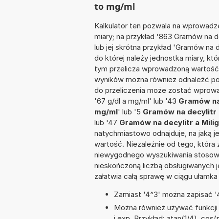
to mg/ml
Kalkulator ten pozwala na wprowadze
miary; na przykład '863 Gramów na d
lub jej skrótna przykład 'Gramów na de
do której należy jednostka miary, k
tym przelicza wprowadzoną wartość 
wyników można również odnaleźć po
do przeliczenia może zostać wprowad
'67 g/dl a mg/ml' lub '43
Gramów na 
mg/ml
' lub '5
Gramów na decylitr 
lub '47
Gramów na decylitr a Milig
natychmiastowo odnajduje, na jaką 
wartość. Niezależnie od tego, która
niewygodnego wyszukiwania stosownej 
nieskończoną liczbą obsługiwanych j
załatwia całą sprawę w ciągu ułamka
Zamiast '4^3' można zapisać '4
Można również używać funkcji m
i exp. Przykład: atan(1/4), cos(p