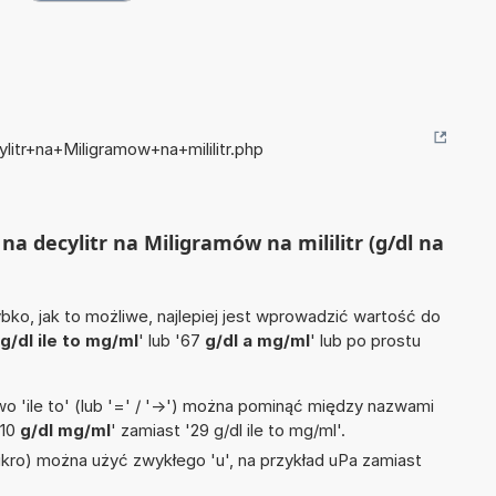
itr+na+Miligramow+na+mililitr.php
na decylitr na Miligramów na mililitr (g/dl na
ko, jak to możliwe, najlepiej jest wprowadzić wartość do
g/dl ile to mg/ml
' lub '67
g/dl a mg/ml
' lub po prostu
 'ile to' (lub '=' / '->') można pominąć między nazwami
'10
g/dl mg/ml
' zamiast '29 g/dl ile to mg/ml'.
mikro) można użyć zwykłego 'u', na przykład uPa zamiast