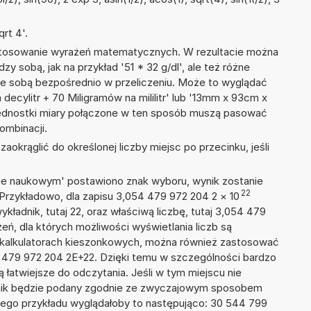
rt 4'.
 stosowanie wyrażeń matematycznych. W rezultacie można
zy sobą, jak na przykład '51 * 32 g/dl', ale też różne
ze sobą bezpośrednio w przeliczeniu. Może to wyglądać
decylitr + 70 Miligramów na mililitr' lub '13mm x 93cm x
ednostki miary połączone w ten sposób muszą pasować
ombinacji.
okrąglić do określonej liczby miejsc po przecinku, jeśli
isie naukowym' postawiono znak wyboru, wynik zostanie
22
 Przykładowo, dla zapisu 3,054 479 972 204 2
×
10
ykładnik, tutaj 22, oraz właściwą liczbę, tutaj 3,054 479
ń, dla których możliwości wyświetlania liczb są
w kalkulatorach kieszonkowych, można również zastosować
4 479 972 204 2E+22. Dzięki temu w szczególności bardzo
ą łatwiejsze do odczytania. Jeśli w tym miejscu nie
nik będzie podany zgodnie ze zwyczajowym sposobem
zego przykładu wyglądałoby to następująco: 30 544 799