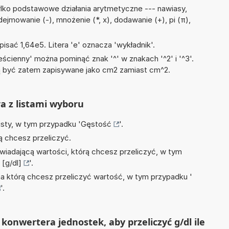
lko podstawowe działania arytmetyczne --- nawiasy,
ejmowanie (-), mnożenie (*, x), dodawanie (+), pi (π),
isać 1,64e5. Litera 'e' oznacza 'wykładnik'.
ścienny' można pominąć znak '^' w znakach '^2' i '^3'.
być zatem zapisywane jako cm2 zamiast cm^2.
ra z listami wyboru
isty, w tym przypadku '
Gęstość
'.
ą chcesz przeliczyć.
wiadającą wartości, którą chcesz przeliczyć, w tym
[g/dl]
'.
na którą chcesz przeliczyć wartość, w tym przypadku '
'.
konwertera jednostek, aby przeliczyć g/dl ile