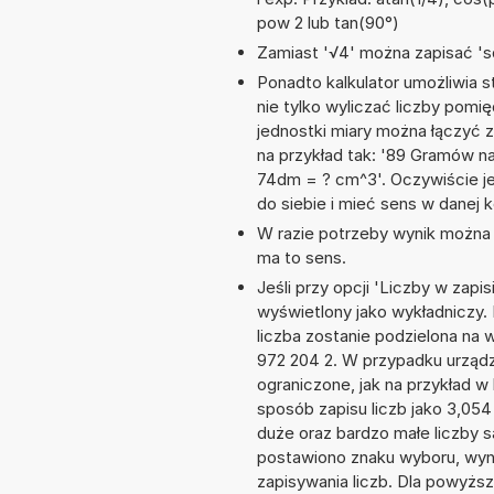
pow 2 lub tan(90°)
Zamiast '√4' można zapisać 'sq
Ponadto kalkulator umożliwia
nie tylko wyliczać liczby pomięd
jednostki miary można łączyć 
na przykład tak: '89 Gramów na 
74dm = ? cm^3'. Oczywiście j
do siebie i mieć sens w danej k
W razie potrzeby wynik można za
ma to sens.
Jeśli przy opcji 'Liczby w zap
wyświetlony jako wykładniczy.
liczba zostanie podzielona na w
972 204 2. W przypadku urządze
ograniczone, jak na przykład 
sposób zapisu liczb jako 3,05
duże oraz bardzo małe liczby s
postawiono znaku wyboru, wy
zapisywania liczb. Dla powyżs