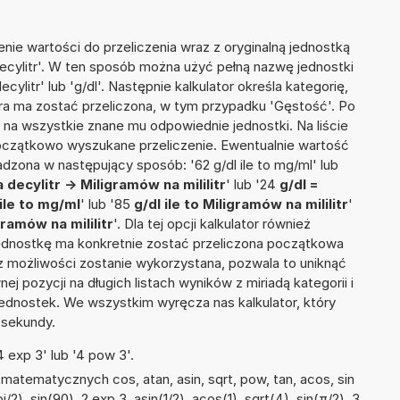
nie wartości do przeliczenia wraz z oryginalną jednostką
ecylitr'. W ten sposób można użyć pełną nazwę jednostki
cylitr' lub 'g/dl'. Następnie kalkulator określa kategorię,
tóra ma zostać przeliczona, w tym przypadku 'Gęstość'. Po
na wszystkie znane mu odpowiednie jednostki. Na liście
czątkowo wyszukane przeliczenie. Ewentualnie wartość
zona w następujący sposób: '62 g/dl ile to mg/ml' lub
decylitr -> Miligramów na mililitr
' lub '24
g/dl =
ile to mg/ml
' lub '85
g/dl ile to Miligramów na mililitr
'
ramów na mililitr
'. Dla tej opcji kalkulator również
jednostkę ma konkretnie zostać przeliczona początkowa
 z możliwości zostanie wykorzystana, pozwala to uniknąć
pozycji na długich listach wyników z miriadą kategorii i
ednostek. We wszystkim wyręcza nas kalkulator, który
 sekundy.
 exp 3' lub '4 pow 3'.
atematycznych cos, atan, asin, sqrt, pow, tan, acos, sin
i/2), sin(90), 2 exp 3, asin(1/2), acos(1), sqrt(4), sin(π/2), 3