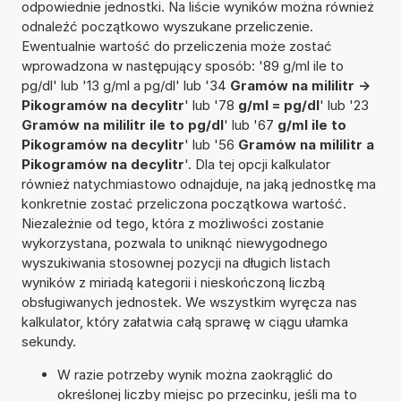
odpowiednie jednostki. Na liście wyników można również
odnaleźć początkowo wyszukane przeliczenie.
Ewentualnie wartość do przeliczenia może zostać
wprowadzona w następujący sposób: '89 g/ml ile to
pg/dl' lub '13 g/ml a pg/dl' lub '34
Gramów na mililitr ->
Pikogramów na decylitr
' lub '78
g/ml = pg/dl
' lub '23
Gramów na mililitr ile to pg/dl
' lub '67
g/ml ile to
Pikogramów na decylitr
' lub '56
Gramów na mililitr a
Pikogramów na decylitr
'. Dla tej opcji kalkulator
również natychmiastowo odnajduje, na jaką jednostkę ma
konkretnie zostać przeliczona początkowa wartość.
Niezależnie od tego, która z możliwości zostanie
wykorzystana, pozwala to uniknąć niewygodnego
wyszukiwania stosownej pozycji na długich listach
wyników z miriadą kategorii i nieskończoną liczbą
obsługiwanych jednostek. We wszystkim wyręcza nas
kalkulator, który załatwia całą sprawę w ciągu ułamka
sekundy.
W razie potrzeby wynik można zaokrąglić do
określonej liczby miejsc po przecinku, jeśli ma to