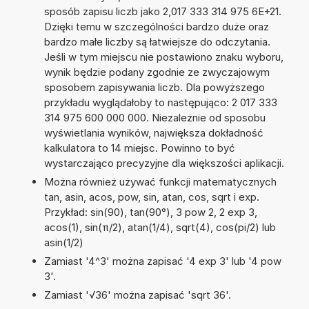
sposób zapisu liczb jako 2,017 333 314 975 6E+21.
Dzięki temu w szczególności bardzo duże oraz
bardzo małe liczby są łatwiejsze do odczytania.
Jeśli w tym miejscu nie postawiono znaku wyboru,
wynik będzie podany zgodnie ze zwyczajowym
sposobem zapisywania liczb. Dla powyższego
przykładu wyglądałoby to następująco: 2 017 333
314 975 600 000 000. Niezależnie od sposobu
wyświetlania wyników, największa dokładność
kalkulatora to 14 miejsc. Powinno to być
wystarczająco precyzyjne dla większości aplikacji.
Można również używać funkcji matematycznych
tan, asin, acos, pow, sin, atan, cos, sqrt i exp.
Przykład: sin(90), tan(90°), 3 pow 2, 2 exp 3,
acos(1), sin(π/2), atan(1/4), sqrt(4), cos(pi/2) lub
asin(1/2)
Zamiast '4^3' można zapisać '4 exp 3' lub '4 pow
3'.
Zamiast '√36' można zapisać 'sqrt 36'.