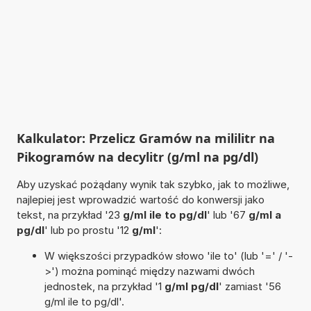
Kalkulator: Przelicz Gramów na mililitr na
Pikogramów na decylitr (g/ml na pg/dl)
Aby uzyskać pożądany wynik tak szybko, jak to możliwe,
najlepiej jest wprowadzić wartość do konwersji jako
tekst, na przykład '23
g/ml ile to pg/dl
' lub '67
g/ml a
pg/dl
' lub po prostu '12
g/ml
':
W większości przypadków słowo 'ile to' (lub '=' / '-
>') można pominąć między nazwami dwóch
jednostek, na przykład '1
g/ml pg/dl
' zamiast '56
g/ml ile to pg/dl'.