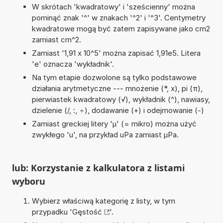
W skrótach 'kwadratowy' i 'sześcienny' można
pominąć znak '^' w znakach '^2' i '^3'. Centymetry
kwadratowe mogą być zatem zapisywane jako cm2
zamiast cm^2.
Zamiast '1,91 x 10^5' można zapisać 1,91e5. Litera
'e' oznacza 'wykładnik'.
Na tym etapie dozwolone są tylko podstawowe
działania arytmetyczne --- mnożenie (*, x), pi (π),
pierwiastek kwadratowy (√), wykładnik (^), nawiasy,
dzielenie (/, :, ÷), dodawanie (+) i odejmowanie (-)
Zamiast greckiej litery 'µ' (= mikro) można użyć
zwykłego 'u', na przykład uPa zamiast µPa.
lub: Korzystanie z kalkulatora z listami
wyboru
Wybierz właściwą kategorię z listy, w tym
przypadku '
Gęstość
'.