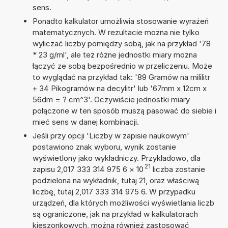
sens.
Ponadto kalkulator umożliwia stosowanie wyrażeń
matematycznych. W rezultacie można nie tylko
wyliczać liczby pomiędzy sobą, jak na przykład '78
* 23 g/ml', ale też różne jednostki miary można
łączyć ze sobą bezpośrednio w przeliczeniu. Może
to wyglądać na przykład tak: '89 Gramów na mililitr
+ 34 Pikogramów na decylitr' lub '67mm x 12cm x
56dm = ? cm^3'. Oczywiście jednostki miary
połączone w ten sposób muszą pasować do siebie i
mieć sens w danej kombinacji.
Jeśli przy opcji 'Liczby w zapisie naukowym'
postawiono znak wyboru, wynik zostanie
wyświetlony jako wykładniczy. Przykładowo, dla
21
zapisu 2,017 333 314 975 6
×
10
liczba zostanie
podzielona na wykładnik, tutaj 21, oraz właściwą
liczbę, tutaj 2,017 333 314 975 6. W przypadku
urządzeń, dla których możliwości wyświetlania liczb
są ograniczone, jak na przykład w kalkulatorach
kieszonkowych, można również zastosować