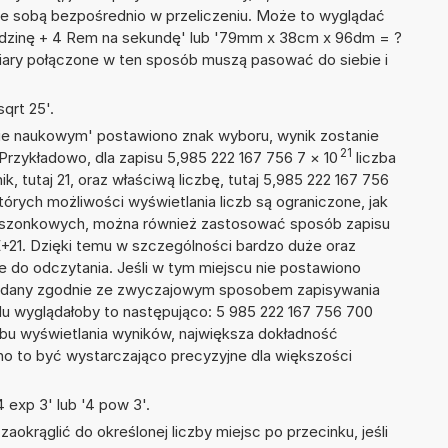
ze sobą bezpośrednio w przeliczeniu. Może to wyglądać
godzinę + 4 Rem na sekundę' lub '79mm x 38cm x 96dm = ?
iary połączone w ten sposób muszą pasować do siebie i
qrt 25'.
isie naukowym' postawiono znak wyboru, wynik zostanie
21
Przykładowo, dla zapisu 5,985 222 167 756 7
×
10
liczba
k, tutaj 21, oraz właściwą liczbę, tutaj 5,985 222 167 756
tórych możliwości wyświetlania liczb są ograniczone, jak
kieszonkowych, można również zastosować sposób zapisu
E+21. Dzięki temu w szczególności bardzo duże oraz
ze do odczytania. Jeśli w tym miejscu nie postawiono
podany zgodnie ze zwyczajowym sposobem zapisywania
du wyglądałoby to następująco: 5 985 222 167 756 700
bu wyświetlania wyników, największa dokładność
nno to być wystarczająco precyzyjne dla większości
 exp 3' lub '4 pow 3'.
okrąglić do określonej liczby miejsc po przecinku, jeśli