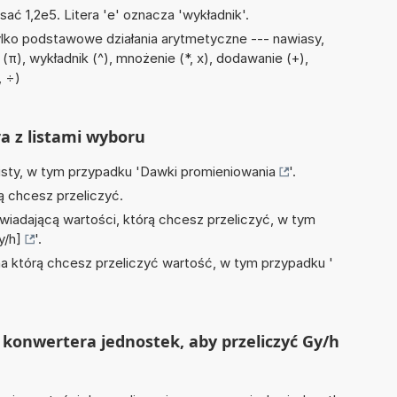
sać 1,2e5. Litera 'e' oznacza 'wykładnik'.
lko podstawowe działania arytmetyczne --- nawiasy,
(π), wykładnik (^), mnożenie (*, x), dodawanie (+),
, ÷)
ra z listami wyboru
isty, w tym przypadku '
Dawki promieniowania
'.
ą chcesz przeliczyć.
wiadającą wartości, którą chcesz przeliczyć, w tym
y/h]
'.
na którą chcesz przeliczyć wartość, w tym przypadku '
konwertera jednostek, aby przeliczyć Gy/h