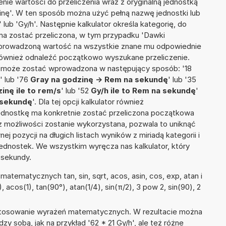
nie wartości do przeliczenia wraz z oryginalną jednostką
zinę'. W ten sposób można użyć pełną nazwę jednostki lub
' lub 'Gy/h'. Następnie kalkulator określa kategorię, do
a ma zostać przeliczona, w tym przypadku 'Dawki
 wprowadzoną wartość na wszystkie znane mu odpowiednie
 również odnaleźć początkowo wyszukane przeliczenie.
a może zostać wprowadzona w następujący sposób: '18
s' lub '76
Gray na godzinę -> Rem na sekundę
' lub '35
inę ile to rem/s
' lub '52
Gy/h ile to Rem na sekundę
'
 sekundę
'. Dla tej opcji kalkulator również
jednostkę ma konkretnie zostać przeliczona początkowa
 z możliwości zostanie wykorzystana, pozwala to uniknąć
pozycji na długich listach wyników z miriadą kategorii i
ednostek. We wszystkim wyręcza nas kalkulator, który
 sekundy.
atematycznych tan, sin, sqrt, acos, asin, cos, exp, atan i
), acos(1), tan(90°), atan(1/4), sin(π/2), 3 pow 2, sin(90), 2
 stosowanie wyrażeń matematycznych. W rezultacie można
dzy sobą, jak na przykład '62 * 21 Gy/h', ale też różne