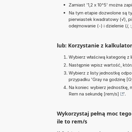
Zamiast '1,2 x 10^5' można zapi
Na tym etapie dozwolone są ty
pierwiastek kwadratowy (√), pi 
odejmowanie (-) i dzielenie (/, :
lub: Korzystanie z kalkulato
Wybierz właściwą kategorię z l
Następnie wpisz wartość, któr
Wybierz z listy jednostkę odpo
przypadku '
Gray na godzinę [G
Na koniec wybierz jednostkę, 
Rem na sekundę [rem/s]
'.
Wykorzystaj pełną moc tego 
ile to rem/s