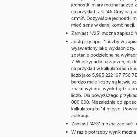
jednostki miary można łączyć 
na przykład tak: '45 Gray na 
cm^3'. Oczywiście jednostki m
mieć sens w danej kombinacji.
Zamiast '√25' można zapisać 's
Jeśli przy opcji 'Liczby w zap
wyświetlony jako wykładniczy. 
zostanie podzielona na wykładni
7. W przypadku urządzeń, dla k
na przykład w kalkulatorach 
liczb jako 5,985 222 167 756 7
bardzo małe liczby są łatwiejs
znaku wyboru, wynik będzie 
liczb. Dla powyższego przykła
000 000. Niezależnie od sposo
kalkulatora to 14 miejsc. Powi
aplikacji.
Zamiast '4^3' można zapisać '4
W razie potrzeby wynik można za