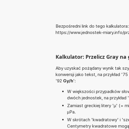
Bezpośredni link do tego kalkulatora:
https://www.jednostek-miary.info/
Kalkulator: Przelicz Gray n
Aby uzyskać pożądany wynik tak szyb
konwersji jako tekst, na przykład '75
'92
Gy/h
':
W większości przypadków słowo
dwóch jednostek, na przykład 
Zamiast greckiej litery 'µ' (= 
µPa.
W skrótach 'kwadratowy' i 'sze
Centymetry kwadratowe mogą 