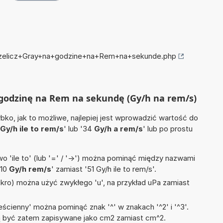
przelicz+Gray+na+godzine+na+Rem+na+sekunde.php
a godzinę na Rem na sekundę (Gy/h na rem/s)
ko, jak to możliwe, najlepiej jest wprowadzić wartość do
Gy/h ile to rem/s
' lub '34
Gy/h a rem/s
' lub po prostu
 'ile to' (lub '=' / '->') można pominąć między nazwami
'10
Gy/h rem/s
' zamiast '51 Gy/h ile to rem/s'.
mikro) można użyć zwykłego 'u', na przykład uPa zamiast
ścienny' można pominąć znak '^' w znakach '^2' i '^3'.
być zatem zapisywane jako cm2 zamiast cm^2.