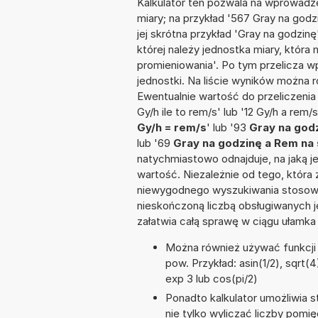
Kalkulator ten pozwala na wprowadze
miary; na przykład '567 Gray na god
jej skrótna przykład 'Gray na godzinę
której należy jednostka miary, któr
promieniowania'. Po tym przelicza
jednostki. Na liście wyników można
Ewentualnie wartość do przeliczeni
Gy/h ile to rem/s' lub '12 Gy/h a rem/
Gy/h = rem/s
' lub '93
Gray na godz
lub '69
Gray na godzinę a Rem na
natychmiastowo odnajduje, na jaką 
wartość. Niezależnie od tego, która
niewygodnego wyszukiwania stosownej 
nieskończoną liczbą obsługiwanych j
załatwia całą sprawę w ciągu ułamka
Można również używać funkcji m
pow. Przykład: asin(1/2), sqrt(4
exp 3 lub cos(pi/2)
Ponadto kalkulator umożliwia
nie tylko wyliczać liczby pomię