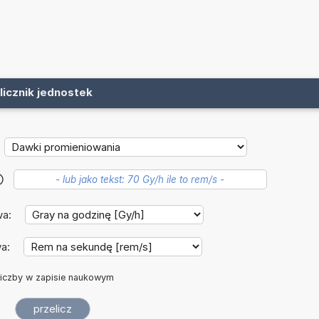
licznik jednostek
?
wa:
wa:
iczby w zapisie naukowym