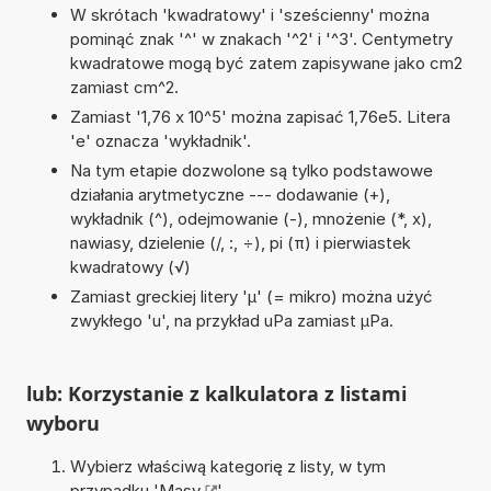
W skrótach 'kwadratowy' i 'sześcienny' można
pominąć znak '^' w znakach '^2' i '^3'. Centymetry
kwadratowe mogą być zatem zapisywane jako cm2
zamiast cm^2.
Zamiast '1,76 x 10^5' można zapisać 1,76e5. Litera
'e' oznacza 'wykładnik'.
Na tym etapie dozwolone są tylko podstawowe
działania arytmetyczne --- dodawanie (+),
wykładnik (^), odejmowanie (-), mnożenie (*, x),
nawiasy, dzielenie (/, :, ÷), pi (π) i pierwiastek
kwadratowy (√)
Zamiast greckiej litery 'µ' (= mikro) można użyć
zwykłego 'u', na przykład uPa zamiast µPa.
lub: Korzystanie z kalkulatora z listami
wyboru
Wybierz właściwą kategorię z listy, w tym
przypadku '
Masy
'.