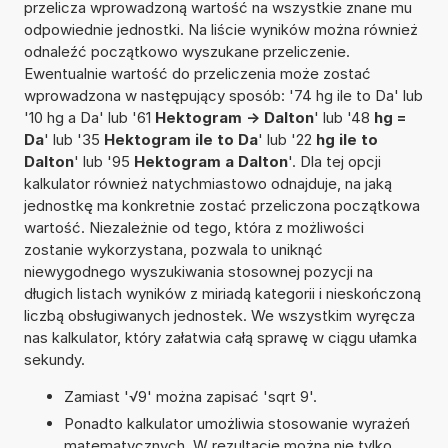
przelicza wprowadzoną wartość na wszystkie znane mu
odpowiednie jednostki. Na liście wyników można również
odnaleźć początkowo wyszukane przeliczenie.
Ewentualnie wartość do przeliczenia może zostać
wprowadzona w następujący sposób: '74 hg ile to Da' lub
'10 hg a Da' lub '61
Hektogram -> Dalton
' lub '48
hg =
Da
' lub '35
Hektogram ile to Da
' lub '22
hg ile to
Dalton
' lub '95
Hektogram a Dalton
'. Dla tej opcji
kalkulator również natychmiastowo odnajduje, na jaką
jednostkę ma konkretnie zostać przeliczona początkowa
wartość. Niezależnie od tego, która z możliwości
zostanie wykorzystana, pozwala to uniknąć
niewygodnego wyszukiwania stosownej pozycji na
długich listach wyników z miriadą kategorii i nieskończoną
liczbą obsługiwanych jednostek. We wszystkim wyręcza
nas kalkulator, który załatwia całą sprawę w ciągu ułamka
sekundy.
Zamiast '√9' można zapisać 'sqrt 9'.
Ponadto kalkulator umożliwia stosowanie wyrażeń
matematycznych. W rezultacie można nie tylko