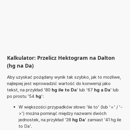
Kalkulator: Przelicz Hektogram na Dalton
(hg na Da)
Aby uzyskać pożądany wynik tak szybko, jak to możliwe,
najlepiej jest wprowadzić wartość do konwersji jako
tekst, na przykład '80
hg ile to Da
' lub '67
hg a Da
' lub
po prostu '54
hg
':
W większości przypadków słowo 'ile to' (lub '=' / '-
>') można pominąć między nazwami dwóch
jednostek, na przykład '28
hg Da
' zamiast '41 hg ile
to Da'.