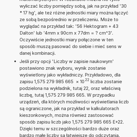
wyliczać liczby pomiędzy sobą, jak na przykład '30
* 17 hg', ale też różne jednostki miary można łączyć
ze sobą bezpośrednio w przeliczeniu. Może to
wyglądać na przykład tak: '56 Hektogram + 43
Dalton' lub '4mm x 90cm x 77dm = ? cm^3'.
Oczywiście jednostki miary połączone w ten
sposób muszą pasować do siebie i mieć sens w
danej kombinacji.
Jeśli przy opcji 'Liczby w zapisie naukowym'
postawiono znak wyboru, wynik zostanie
wyświetlony jako wykładniczy. Przykładowo, dla
22
zapisu 1,575 279 985 665
×
10
liczba zostanie
podzielona na wykładnik, tutaj 22, oraz właściwą
liczbę, tutaj 1,575 279 985 665. W przypadku
urządzeń, dla których możliwości wyświetlania liczb
są ograniczone, jak na przykład w kalkulatorach
kieszonkowych, można również zastosować
sposób zapisu liczb jako 1,575 279 985 665 E+22.
Dzięki temu w szczególności bardzo duże oraz
bardzo małe liczby są łatwiejsze do odczytania.