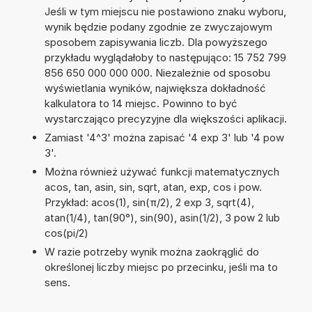
Jeśli w tym miejscu nie postawiono znaku wyboru,
wynik będzie podany zgodnie ze zwyczajowym
sposobem zapisywania liczb. Dla powyższego
przykładu wyglądałoby to następująco: 15 752 799
856 650 000 000 000. Niezależnie od sposobu
wyświetlania wyników, największa dokładność
kalkulatora to 14 miejsc. Powinno to być
wystarczająco precyzyjne dla większości aplikacji.
Zamiast '4^3' można zapisać '4 exp 3' lub '4 pow
3'.
Można również używać funkcji matematycznych
acos, tan, asin, sin, sqrt, atan, exp, cos i pow.
Przykład: acos(1), sin(π/2), 2 exp 3, sqrt(4),
atan(1/4), tan(90°), sin(90), asin(1/2), 3 pow 2 lub
cos(pi/2)
W razie potrzeby wynik można zaokrąglić do
określonej liczby miejsc po przecinku, jeśli ma to
sens.