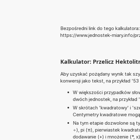
Bezpośredni link do tego kalkulatora:
https://www.jednostek-miary.info/pr
Kalkulator: Przelicz Hektolitr
Aby uzyskać pożądany wynik tak szyb
konwersji jako tekst, na przykład '53
W większości przypadków słowo
dwóch jednostek, na przykład 
W skrótach 'kwadratowy' i 'sze
Centymetry kwadratowe mogą 
Na tym etapie dozwolone są tyl
÷), pi (π), pierwiastek kwadrat
dodawanie (+) i mnożenie (*, x