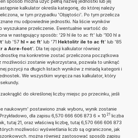
W ten sposób można użyć pełną nazwę jednostki lub jej
 Następnie kalkulator określa kategorię, do której należy
eliczona, w tym przypadku 'Objętości'. Po tym przelicza
nane mu odpowiednie jednostki. Na liście wyników
 wyszukane przeliczenie. Ewentualnie wartość do
 w następujący sposób: '29 hl ile to ac ft' lub '100 hl a
t
' lub '57
hl = ac ft
' lub '71
Hektolitr ile to ac ft
' lub '85
tr a Acre-foot
'. Dla tej opcji kalkulator również
jednostkę ma konkretnie zostać przeliczona początkowa
 z możliwości zostanie wykorzystana, pozwala to uniknąć
pozycji na długich listach wyników z miriadą kategorii i
ednostek. We wszystkim wyręcza nas kalkulator, który
 sekundy.
okrąglić do określonej liczby miejsc po przecinku, jeśli
isie naukowym' postawiono znak wyboru, wynik zostanie
21
 Przykładowo, dla zapisu 6,570 666 606 873 6
×
10
liczba
k, tutaj 21, oraz właściwą liczbę, tutaj 6,570 666 606 873
tórych możliwości wyświetlania liczb są ograniczone, jak
kieszonkowych, można również zastosować sposób zapisu