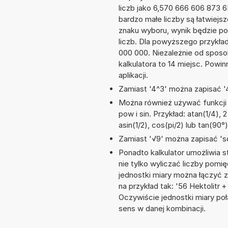
liczb jako 6,570 666 606 873 
bardzo małe liczby są łatwiejs
znaku wyboru, wynik będzie 
liczb. Dla powyższego przykła
000 000. Niezależnie od sposo
kalkulatora to 14 miejsc. Powi
aplikacji.
Zamiast '4^3' można zapisać '4
Można również używać funkcji m
pow i sin. Przykład: atan(1/4), 2
asin(1/2), cos(pi/2) lub tan(90°)
Zamiast '√9' można zapisać 'sq
Ponadto kalkulator umożliwia
nie tylko wyliczać liczby pomię
jednostki miary można łączyć 
na przykład tak: '56 Hektolitr
Oczywiście jednostki miary po
sens w danej kombinacji.