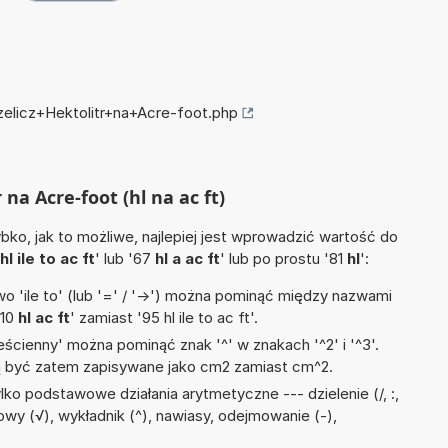
zelicz+Hektolitr+na+Acre-foot.php
 na Acre-foot (hl na ac ft)
ko, jak to możliwe, najlepiej jest wprowadzić wartość do
hl ile to ac ft
' lub '67
hl a ac ft
' lub po prostu '81
hl
':
 'ile to' (lub '=' / '->') można pominąć między nazwami
'10
hl ac ft
' zamiast '95 hl ile to ac ft'.
ścienny' można pominąć znak '^' w znakach '^2' i '^3'.
być zatem zapisywane jako cm2 zamiast cm^2.
ko podstawowe działania arytmetyczne --- dzielenie (/, :,
owy (√), wykładnik (^), nawiasy, odejmowanie (-),
)