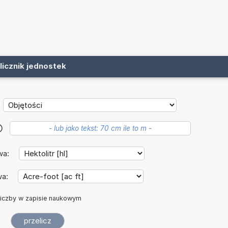
licznik jednostek
?
wa:
wa:
iczby w zapisie naukowym