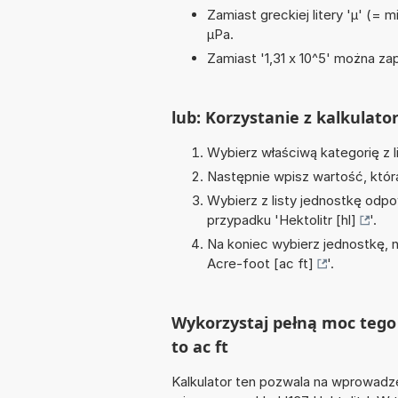
Zamiast greckiej litery 'µ' (= 
µPa.
Zamiast '1,31 x 10^5' można zap
lub: Korzystanie z kalkulato
Wybierz właściwą kategorię z l
Następnie wpisz wartość, któr
Wybierz z listy jednostkę odpo
przypadku '
Hektolitr [hl]
'.
Na koniec wybierz jednostkę, 
Acre-foot [ac ft]
'.
Wykorzystaj pełną moc tego 
to ac ft
Kalkulator ten pozwala na wprowadze