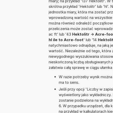
miary; na przykład '137 Hektolitr'. 
skrótna przykład 'Hektolitr' lub 'hl'.
jednostka miary, która ma zostać prz
wprowadzoną wartość na wszystkie z
można również odnaleźć początkowo
przeliczenia może zostać wprowadzona
ac ft' lub '43
Hektolitr -> Acre-foo
hl ile to Acre-foot
' lub '14
Hektoli
natychmiastowo odnajduje, na jaką 
wartość. Niezależnie od tego, która
niewygodnego wyszukiwania stosownej 
nieskończoną liczbą obsługiwanych j
załatwia całą sprawę w ciągu ułamka
W razie potrzeby wynik można za
ma to sens.
Jeśli przy opcji 'Liczby w zap
wyświetlony jako wykładniczy.
zostanie podzielona na wykładni
6. W przypadku urządzeń, dla k
na przykład w kalkulatorach 