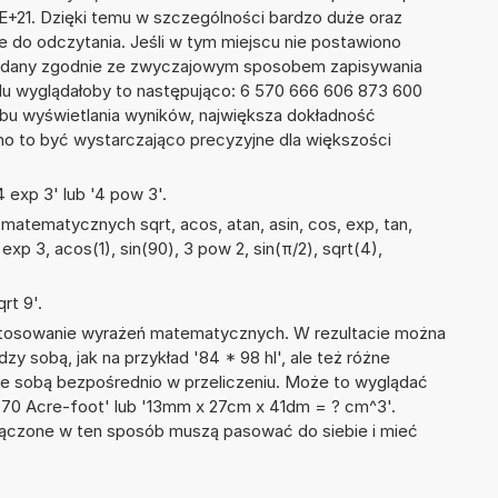
6E+21. Dzięki temu w szczególności bardzo duże oraz
ze do odczytania. Jeśli w tym miejscu nie postawiono
podany zgodnie ze zwyczajowym sposobem zapisywania
du wyglądałoby to następująco: 6 570 666 606 873 600
bu wyświetlania wyników, największa dokładność
nno to być wystarczająco precyzyjne dla większości
 exp 3' lub '4 pow 3'.
atematycznych sqrt, acos, atan, asin, cos, exp, tan,
 exp 3, acos(1), sin(90), 3 pow 2, sin(π/2), sqrt(4),
rt 9'.
 stosowanie wyrażeń matematycznych. W rezultacie można
dzy sobą, jak na przykład '84 * 98 hl', ale też różne
ze sobą bezpośrednio w przeliczeniu. Może to wyglądać
 + 70 Acre-foot' lub '13mm x 27cm x 41dm = ? cm^3'.
łączone w ten sposób muszą pasować do siebie i mieć