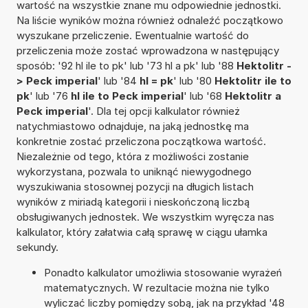
wartość na wszystkie znane mu odpowiednie jednostki.
Na liście wyników można również odnaleźć początkowo
wyszukane przeliczenie. Ewentualnie wartość do
przeliczenia może zostać wprowadzona w następujący
sposób: '92 hl ile to pk' lub '73 hl a pk' lub '88
Hektolitr -
> Peck imperial
' lub '84
hl = pk
' lub '80
Hektolitr ile to
pk
' lub '76
hl ile to Peck imperial
' lub '68
Hektolitr a
Peck imperial
'. Dla tej opcji kalkulator również
natychmiastowo odnajduje, na jaką jednostkę ma
konkretnie zostać przeliczona początkowa wartość.
Niezależnie od tego, która z możliwości zostanie
wykorzystana, pozwala to uniknąć niewygodnego
wyszukiwania stosownej pozycji na długich listach
wyników z miriadą kategorii i nieskończoną liczbą
obsługiwanych jednostek. We wszystkim wyręcza nas
kalkulator, który załatwia całą sprawę w ciągu ułamka
sekundy.
Ponadto kalkulator umożliwia stosowanie wyrażeń
matematycznych. W rezultacie można nie tylko
wyliczać liczby pomiędzy sobą, jak na przykład '48