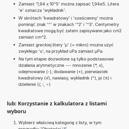
Zamiast '1,94 x 10^5' można zapisać 1,94e5. Litera
'e' oznacza 'wykładnik'.
W skrótach 'kwadratowy' i 'sześcienny' można
pominąć znak '^' w znakach '^2' i '^3'. Centymetry
kwadratowe mogą być zatem zapisywane jako cm2
zamiast cm^2.
Zamiast greckiej litery 'µ' (= mikro) można użyć
zwykłego 'u', na przykład uPa zamiast µPa.
Na tym etapie dozwolone są tylko podstawowe
działania arytmetyczne --- mnożenie (*, x),
odejmowanie (-), dodawanie (+), pierwiastek
kwadratowy (√), nawiasy, wykładnik (^), pi (π) i
dzielenie (/, :, ÷)
lub: Korzystanie z kalkulatora z listami
wyboru
Wybierz właściwą kategorię z listy, w tym
przypadku '
Objętości
'.