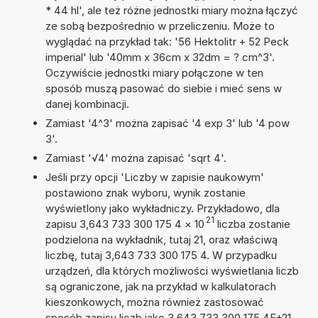
* 44 hl', ale też różne jednostki miary można łączyć
ze sobą bezpośrednio w przeliczeniu. Może to
wyglądać na przykład tak: '56 Hektolitr + 52 Peck
imperial' lub '40mm x 36cm x 32dm = ? cm^3'.
Oczywiście jednostki miary połączone w ten
sposób muszą pasować do siebie i mieć sens w
danej kombinacji.
Zamiast '4^3' można zapisać '4 exp 3' lub '4 pow
3'.
Zamiast '√4' można zapisać 'sqrt 4'.
Jeśli przy opcji 'Liczby w zapisie naukowym'
postawiono znak wyboru, wynik zostanie
wyświetlony jako wykładniczy. Przykładowo, dla
21
zapisu 3,643 733 300 175 4
×
10
liczba zostanie
podzielona na wykładnik, tutaj 21, oraz właściwą
liczbę, tutaj 3,643 733 300 175 4. W przypadku
urządzeń, dla których możliwości wyświetlania liczb
są ograniczone, jak na przykład w kalkulatorach
kieszonkowych, można również zastosować
sposób zapisu liczb jako 3,643 733 300 175 4E+21.