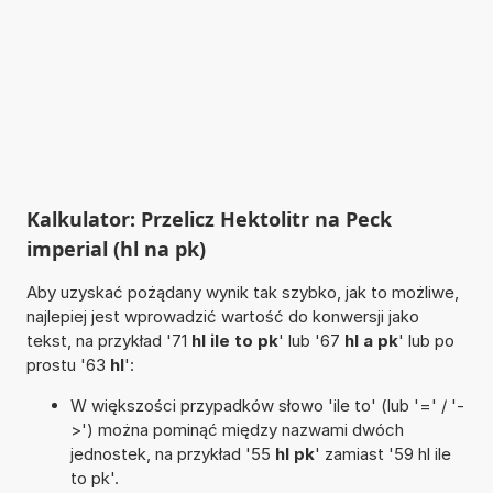
Kalkulator: Przelicz Hektolitr na Peck
imperial (hl na pk)
Aby uzyskać pożądany wynik tak szybko, jak to możliwe,
najlepiej jest wprowadzić wartość do konwersji jako
tekst, na przykład '71
hl ile to pk
' lub '67
hl a pk
' lub po
prostu '63
hl
':
W większości przypadków słowo 'ile to' (lub '=' / '-
>') można pominąć między nazwami dwóch
jednostek, na przykład '55
hl pk
' zamiast '59 hl ile
to pk'.