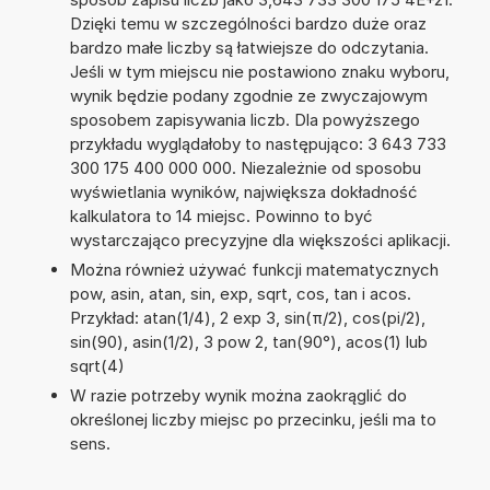
Dzięki temu w szczególności bardzo duże oraz
bardzo małe liczby są łatwiejsze do odczytania.
Jeśli w tym miejscu nie postawiono znaku wyboru,
wynik będzie podany zgodnie ze zwyczajowym
sposobem zapisywania liczb. Dla powyższego
przykładu wyglądałoby to następująco: 3 643 733
300 175 400 000 000. Niezależnie od sposobu
wyświetlania wyników, największa dokładność
kalkulatora to 14 miejsc. Powinno to być
wystarczająco precyzyjne dla większości aplikacji.
Można również używać funkcji matematycznych
pow, asin, atan, sin, exp, sqrt, cos, tan i acos.
Przykład: atan(1/4), 2 exp 3, sin(π/2), cos(pi/2),
sin(90), asin(1/2), 3 pow 2, tan(90°), acos(1) lub
sqrt(4)
W razie potrzeby wynik można zaokrąglić do
określonej liczby miejsc po przecinku, jeśli ma to
sens.