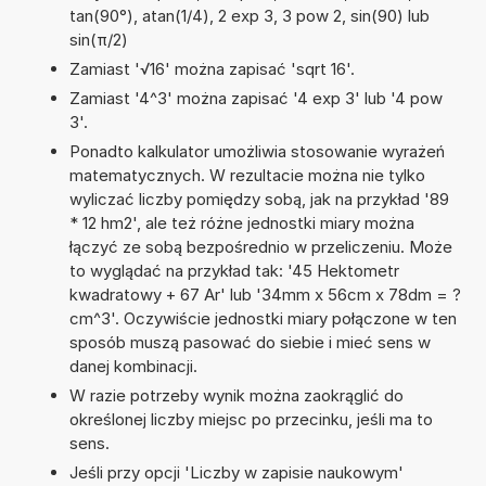
tan(90°), atan(1/4), 2 exp 3, 3 pow 2, sin(90) lub
sin(π/2)
Zamiast '√16' można zapisać 'sqrt 16'.
Zamiast '4^3' można zapisać '4 exp 3' lub '4 pow
3'.
Ponadto kalkulator umożliwia stosowanie wyrażeń
matematycznych. W rezultacie można nie tylko
wyliczać liczby pomiędzy sobą, jak na przykład '89
* 12 hm2', ale też różne jednostki miary można
łączyć ze sobą bezpośrednio w przeliczeniu. Może
to wyglądać na przykład tak: '45 Hektometr
kwadratowy + 67 Ar' lub '34mm x 56cm x 78dm = ?
cm^3'. Oczywiście jednostki miary połączone w ten
sposób muszą pasować do siebie i mieć sens w
danej kombinacji.
W razie potrzeby wynik można zaokrąglić do
określonej liczby miejsc po przecinku, jeśli ma to
sens.
Jeśli przy opcji 'Liczby w zapisie naukowym'