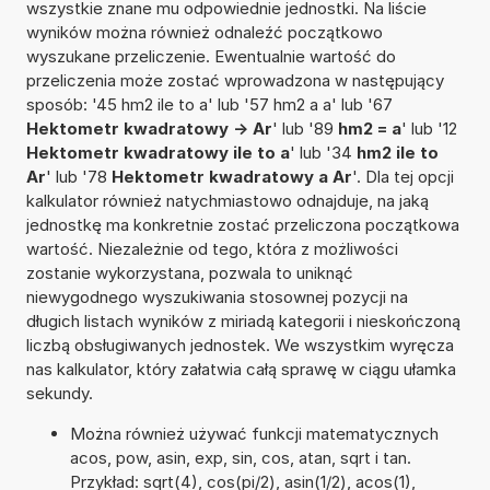
wszystkie znane mu odpowiednie jednostki. Na liście
wyników można również odnaleźć początkowo
wyszukane przeliczenie. Ewentualnie wartość do
przeliczenia może zostać wprowadzona w następujący
sposób: '45 hm2 ile to a' lub '57 hm2 a a' lub '67
Hektometr kwadratowy -> Ar
' lub '89
hm2 = a
' lub '12
Hektometr kwadratowy ile to a
' lub '34
hm2 ile to
Ar
' lub '78
Hektometr kwadratowy a Ar
'. Dla tej opcji
kalkulator również natychmiastowo odnajduje, na jaką
jednostkę ma konkretnie zostać przeliczona początkowa
wartość. Niezależnie od tego, która z możliwości
zostanie wykorzystana, pozwala to uniknąć
niewygodnego wyszukiwania stosownej pozycji na
długich listach wyników z miriadą kategorii i nieskończoną
liczbą obsługiwanych jednostek. We wszystkim wyręcza
nas kalkulator, który załatwia całą sprawę w ciągu ułamka
sekundy.
Można również używać funkcji matematycznych
acos, pow, asin, exp, sin, cos, atan, sqrt i tan.
Przykład: sqrt(4), cos(pi/2), asin(1/2), acos(1),