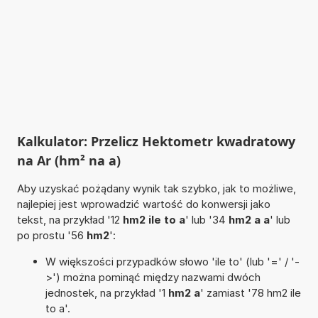
Kalkulator: Przelicz Hektometr kwadratowy
na Ar (hm² na a)
Aby uzyskać pożądany wynik tak szybko, jak to możliwe,
najlepiej jest wprowadzić wartość do konwersji jako
tekst, na przykład '12
hm2 ile to a
' lub '34
hm2 a a
' lub
po prostu '56
hm2
':
W większości przypadków słowo 'ile to' (lub '=' / '-
>') można pominąć między nazwami dwóch
jednostek, na przykład '1
hm2 a
' zamiast '78 hm2 ile
to a'.