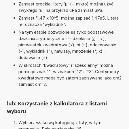
Zamiast greckiej litery 'µ' (= mikro) można użyć
zwykłego 'u', na przykład uPa zamiast µPa.
Zamiast '1,47 x 10^5' można zapisać 1,47e5. Litera
'e' oznacza 'wykładnik'.
Na tym etapie dozwolone są tylko podstawowe
działania arytmetyczne --- dzielenie (/, :, ÷),
pierwiastek kwadratowy (√), pi (π), odejmowanie
(-), wykładnik (^), nawiasy, mnożenie (*, x) i
dodawanie (+)
W skrótach 'kwadratowy' i 'sześcienny' można
pominąć znak '^' w znakach '^2' i '^3'. Centymetry
kwadratowe mogą być zatem zapisywane jako cm2
zamiast cm^2.
lub: Korzystanie z kalkulatora z listami
wyboru
Wybierz właściwą kategorię z listy, w tym
przypadku '
Pola powierzchni
'.