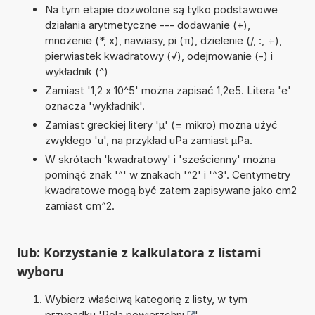
Na tym etapie dozwolone są tylko podstawowe
działania arytmetyczne --- dodawanie (+),
mnożenie (*, x), nawiasy, pi (π), dzielenie (/, :, ÷),
pierwiastek kwadratowy (√), odejmowanie (-) i
wykładnik (^)
Zamiast '1,2 x 10^5' można zapisać 1,2e5. Litera 'e'
oznacza 'wykładnik'.
Zamiast greckiej litery 'µ' (= mikro) można użyć
zwykłego 'u', na przykład uPa zamiast µPa.
W skrótach 'kwadratowy' i 'sześcienny' można
pominąć znak '^' w znakach '^2' i '^3'. Centymetry
kwadratowe mogą być zatem zapisywane jako cm2
zamiast cm^2.
lub: Korzystanie z kalkulatora z listami
wyboru
Wybierz właściwą kategorię z listy, w tym
przypadku '
Pola powierzchni
'.