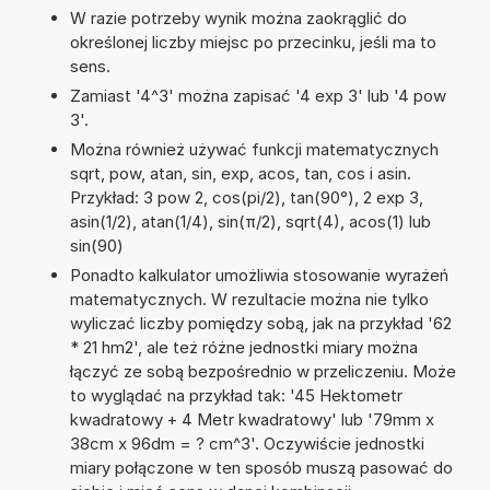
W razie potrzeby wynik można zaokrąglić do
określonej liczby miejsc po przecinku, jeśli ma to
sens.
Zamiast '4^3' można zapisać '4 exp 3' lub '4 pow
3'.
Można również używać funkcji matematycznych
sqrt, pow, atan, sin, exp, acos, tan, cos i asin.
Przykład: 3 pow 2, cos(pi/2), tan(90°), 2 exp 3,
asin(1/2), atan(1/4), sin(π/2), sqrt(4), acos(1) lub
sin(90)
Ponadto kalkulator umożliwia stosowanie wyrażeń
matematycznych. W rezultacie można nie tylko
wyliczać liczby pomiędzy sobą, jak na przykład '62
* 21 hm2', ale też różne jednostki miary można
łączyć ze sobą bezpośrednio w przeliczeniu. Może
to wyglądać na przykład tak: '45 Hektometr
kwadratowy + 4 Metr kwadratowy' lub '79mm x
38cm x 96dm = ? cm^3'. Oczywiście jednostki
miary połączone w ten sposób muszą pasować do