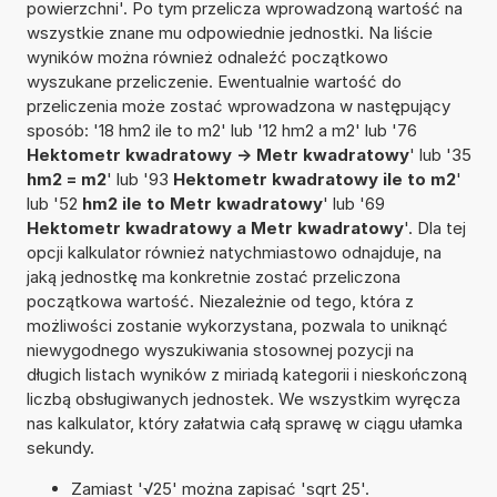
powierzchni'. Po tym przelicza wprowadzoną wartość na
wszystkie znane mu odpowiednie jednostki. Na liście
wyników można również odnaleźć początkowo
wyszukane przeliczenie. Ewentualnie wartość do
przeliczenia może zostać wprowadzona w następujący
sposób: '18 hm2 ile to m2' lub '12 hm2 a m2' lub '76
Hektometr kwadratowy -> Metr kwadratowy
' lub '35
hm2 = m2
' lub '93
Hektometr kwadratowy ile to m2
'
lub '52
hm2 ile to Metr kwadratowy
' lub '69
Hektometr kwadratowy a Metr kwadratowy
'. Dla tej
opcji kalkulator również natychmiastowo odnajduje, na
jaką jednostkę ma konkretnie zostać przeliczona
początkowa wartość. Niezależnie od tego, która z
możliwości zostanie wykorzystana, pozwala to uniknąć
niewygodnego wyszukiwania stosownej pozycji na
długich listach wyników z miriadą kategorii i nieskończoną
liczbą obsługiwanych jednostek. We wszystkim wyręcza
nas kalkulator, który załatwia całą sprawę w ciągu ułamka
sekundy.
Zamiast '√25' można zapisać 'sqrt 25'.