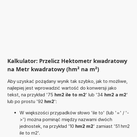
Kalkulator: Przelicz Hektometr kwadratowy
na Metr kwadratowy (hm² na m²)
Aby uzyskać pożądany wynik tak szybko, jak to możliwe,
najlepiej jest wprowadzić wartość do konwersji jako
tekst, na przykład '75
hm2 ile to m2
' lub '34
hm2 a m2
'
lub po prostu '92
hm2
':
W większości przypadków słowo 'ile to' (lub '=' / '-
>') można pominąć między nazwami dwóch
jednostek, na przykład '10
hm2 m2
' zamiast '51 hm2
ile to m2'.