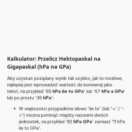
Kalkulator: Przelicz Hektopaskal na
Gigapaskal (hPa na GPa)
Aby uzyskać pożądany wynik tak szybko, jak to możliwe,
najlepiej jest wprowadzić wartość do konwersji jako
tekst, na przykład '95
hPa ile to GPa
' lub '67
hPa a GPa
'
lub po prostu '39
hPa
':
W większości przypadków słowo 'ile to' (lub '=' / '-
>') można pominąć między nazwami dwóch
jednostek, na przykład '82
hPa GPa
' zamiast '11 hPa
ile to GPa'.