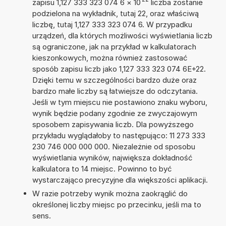
zapisu 1,127 333 323 074 6
×
10
liczba zostanie
podzielona na wykładnik, tutaj 22, oraz właściwą
liczbę, tutaj 1,127 333 323 074 6. W przypadku
urządzeń, dla których możliwości wyświetlania liczb
są ograniczone, jak na przykład w kalkulatorach
kieszonkowych, można również zastosować
sposób zapisu liczb jako 1,127 333 323 074 6E+22.
Dzięki temu w szczególności bardzo duże oraz
bardzo małe liczby są łatwiejsze do odczytania.
Jeśli w tym miejscu nie postawiono znaku wyboru,
wynik będzie podany zgodnie ze zwyczajowym
sposobem zapisywania liczb. Dla powyższego
przykładu wyglądałoby to następująco: 11 273 333
230 746 000 000 000. Niezależnie od sposobu
wyświetlania wyników, największa dokładność
kalkulatora to 14 miejsc. Powinno to być
wystarczająco precyzyjne dla większości aplikacji.
W razie potrzeby wynik można zaokrąglić do
określonej liczby miejsc po przecinku, jeśli ma to
sens.