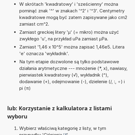
W skrótach 'kwadratowy' i 'sześcienny' można
pominąć znak '^' w znakach '^2' i '^3'. Centymetry
kwadratowe mogą być zatem zapisywane jako cm2
zamiast cm^2.
Zamiast greckiej litery 'µ' (= mikro) można użyć
zwykłego 'u', na przykład uPa zamiast µPa.
Zamiast '1,46 x 10^5' można zapisać 1,46e5. Litera
'e' oznacza 'wykładnik'.
Na tym etapie dozwolone są tylko podstawowe
działania arytmetyczne --- mnożenie (*, x), nawiasy,
pierwiastek kwadratowy (√), wykładnik (^),
dodawanie (+), odejmowanie (-), dzielenie (/, :, ÷) i
pi (π)
lub: Korzystanie z kalkulatora z listami
wyboru
Wybierz właściwą kategorię z listy, w tym
przypadku '
Ciśnienia
'.