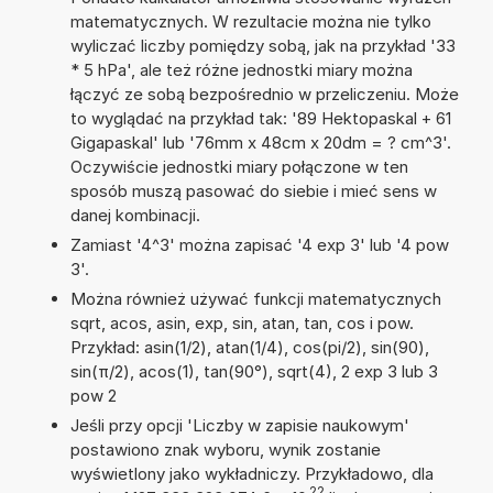
matematycznych. W rezultacie można nie tylko
wyliczać liczby pomiędzy sobą, jak na przykład '33
* 5 hPa', ale też różne jednostki miary można
łączyć ze sobą bezpośrednio w przeliczeniu. Może
to wyglądać na przykład tak: '89 Hektopaskal + 61
Gigapaskal' lub '76mm x 48cm x 20dm = ? cm^3'.
Oczywiście jednostki miary połączone w ten
sposób muszą pasować do siebie i mieć sens w
danej kombinacji.
Zamiast '4^3' można zapisać '4 exp 3' lub '4 pow
3'.
Można również używać funkcji matematycznych
sqrt, acos, asin, exp, sin, atan, tan, cos i pow.
Przykład: asin(1/2), atan(1/4), cos(pi/2), sin(90),
sin(π/2), acos(1), tan(90°), sqrt(4), 2 exp 3 lub 3
pow 2
Jeśli przy opcji 'Liczby w zapisie naukowym'
postawiono znak wyboru, wynik zostanie
wyświetlony jako wykładniczy. Przykładowo, dla
22