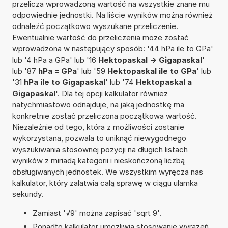
przelicza wprowadzoną wartość na wszystkie znane mu
odpowiednie jednostki. Na liście wyników można również
odnaleźć początkowo wyszukane przeliczenie.
Ewentualnie wartość do przeliczenia może zostać
wprowadzona w następujący sposób: '44 hPa ile to GPa'
lub '4 hPa a GPa' lub '16
Hektopaskal -> Gigapaskal
'
lub '87
hPa = GPa
' lub '59
Hektopaskal ile to GPa
' lub
'31
hPa ile to Gigapaskal
' lub '74
Hektopaskal a
Gigapaskal
'. Dla tej opcji kalkulator również
natychmiastowo odnajduje, na jaką jednostkę ma
konkretnie zostać przeliczona początkowa wartość.
Niezależnie od tego, która z możliwości zostanie
wykorzystana, pozwala to uniknąć niewygodnego
wyszukiwania stosownej pozycji na długich listach
wyników z miriadą kategorii i nieskończoną liczbą
obsługiwanych jednostek. We wszystkim wyręcza nas
kalkulator, który załatwia całą sprawę w ciągu ułamka
sekundy.
Zamiast '√9' można zapisać 'sqrt 9'.
Ponadto kalkulator umożliwia stosowanie wyrażeń