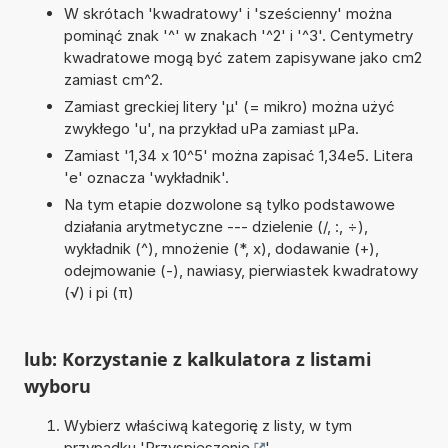
W skrótach 'kwadratowy' i 'sześcienny' można
pominąć znak '^' w znakach '^2' i '^3'. Centymetry
kwadratowe mogą być zatem zapisywane jako cm2
zamiast cm^2.
Zamiast greckiej litery 'µ' (= mikro) można użyć
zwykłego 'u', na przykład uPa zamiast µPa.
Zamiast '1,34 x 10^5' można zapisać 1,34e5. Litera
'e' oznacza 'wykładnik'.
Na tym etapie dozwolone są tylko podstawowe
działania arytmetyczne --- dzielenie (/, :, ÷),
wykładnik (^), mnożenie (*, x), dodawanie (+),
odejmowanie (-), nawiasy, pierwiastek kwadratowy
(√) i pi (π)
lub: Korzystanie z kalkulatora z listami
wyboru
Wybierz właściwą kategorię z listy, w tym
przypadku '
Przyspieszenie
'.