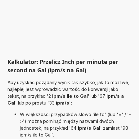
Kalkulator: Przelicz Inch per minute per
second na Gal (ipm/s na Gal)
Aby uzyskać pożądany wynik tak szybko, jak to możliwe,
najlepiej jest wprowadzić wartość do konwersji jako
tekst, na przykład '2
ipm/s ile to Gal
' lub '67
ipm/s a
Gal
' lub po prostu '33
ipm/s
':
W większości przypadków słowo 'ile to' (lub '=' / '-
>') można pominąć między nazwami dwóch
jednostek, na przykład '64
ipm/s Gal
' zamiast '98
ipm/s ile to Gal'.