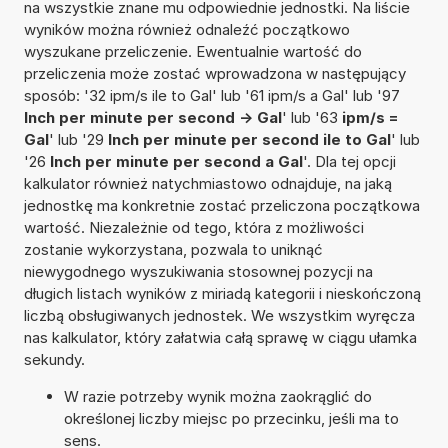
na wszystkie znane mu odpowiednie jednostki. Na liście
wyników można również odnaleźć początkowo
wyszukane przeliczenie. Ewentualnie wartość do
przeliczenia może zostać wprowadzona w następujący
sposób: '32 ipm/s ile to Gal' lub '61 ipm/s a Gal' lub '97
Inch per minute per second -> Gal
' lub '63
ipm/s =
Gal
' lub '29
Inch per minute per second ile to Gal
' lub
'26
Inch per minute per second a Gal
'. Dla tej opcji
kalkulator również natychmiastowo odnajduje, na jaką
jednostkę ma konkretnie zostać przeliczona początkowa
wartość. Niezależnie od tego, która z możliwości
zostanie wykorzystana, pozwala to uniknąć
niewygodnego wyszukiwania stosownej pozycji na
długich listach wyników z miriadą kategorii i nieskończoną
liczbą obsługiwanych jednostek. We wszystkim wyręcza
nas kalkulator, który załatwia całą sprawę w ciągu ułamka
sekundy.
W razie potrzeby wynik można zaokrąglić do
określonej liczby miejsc po przecinku, jeśli ma to
sens.