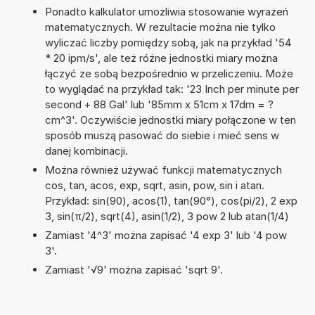
Ponadto kalkulator umożliwia stosowanie wyrażeń
matematycznych. W rezultacie można nie tylko
wyliczać liczby pomiędzy sobą, jak na przykład '54
* 20 ipm/s', ale też różne jednostki miary można
łączyć ze sobą bezpośrednio w przeliczeniu. Może
to wyglądać na przykład tak: '23 Inch per minute per
second + 88 Gal' lub '85mm x 51cm x 17dm = ?
cm^3'. Oczywiście jednostki miary połączone w ten
sposób muszą pasować do siebie i mieć sens w
danej kombinacji.
Można również używać funkcji matematycznych
cos, tan, acos, exp, sqrt, asin, pow, sin i atan.
Przykład: sin(90), acos(1), tan(90°), cos(pi/2), 2 exp
3, sin(π/2), sqrt(4), asin(1/2), 3 pow 2 lub atan(1/4)
Zamiast '4^3' można zapisać '4 exp 3' lub '4 pow
3'.
Zamiast '√9' można zapisać 'sqrt 9'.