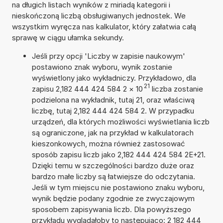
na długich listach wyników z miriadą kategorii i
nieskończoną liczbą obsługiwanych jednostek. We
wszystkim wyręcza nas kalkulator, który załatwia całą
sprawę w ciągu ułamka sekundy.
Jeśli przy opcji 'Liczby w zapisie naukowym'
postawiono znak wyboru, wynik zostanie
wyświetlony jako wykładniczy. Przykładowo, dla
21
zapisu 2,182 444 424 584 2
×
10
liczba zostanie
podzielona na wykładnik, tutaj 21, oraz właściwą
liczbę, tutaj 2,182 444 424 584 2. W przypadku
urządzeń, dla których możliwości wyświetlania liczb
są ograniczone, jak na przykład w kalkulatorach
kieszonkowych, można również zastosować
sposób zapisu liczb jako 2,182 444 424 584 2E+21.
Dzięki temu w szczególności bardzo duże oraz
bardzo małe liczby są łatwiejsze do odczytania.
Jeśli w tym miejscu nie postawiono znaku wyboru,
wynik będzie podany zgodnie ze zwyczajowym
sposobem zapisywania liczb. Dla powyższego
przykładu wyglądałoby to następująco: 2 182 444