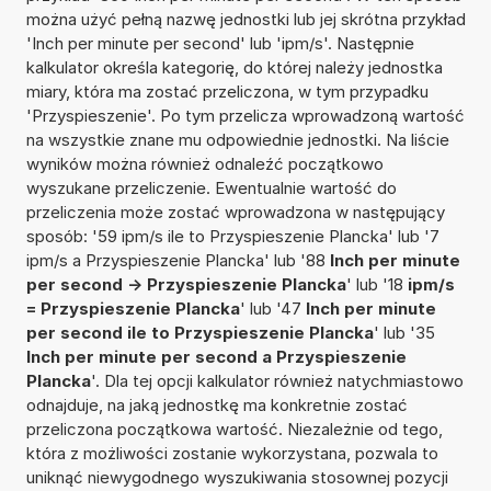
można użyć pełną nazwę jednostki lub jej skrótna przykład
'Inch per minute per second' lub 'ipm/s'. Następnie
kalkulator określa kategorię, do której należy jednostka
miary, która ma zostać przeliczona, w tym przypadku
'Przyspieszenie'. Po tym przelicza wprowadzoną wartość
na wszystkie znane mu odpowiednie jednostki. Na liście
wyników można również odnaleźć początkowo
wyszukane przeliczenie. Ewentualnie wartość do
przeliczenia może zostać wprowadzona w następujący
sposób: '59 ipm/s ile to Przyspieszenie Plancka' lub '7
ipm/s a Przyspieszenie Plancka' lub '88
Inch per minute
per second -> Przyspieszenie Plancka
' lub '18
ipm/s
= Przyspieszenie Plancka
' lub '47
Inch per minute
per second ile to Przyspieszenie Plancka
' lub '35
Inch per minute per second a Przyspieszenie
Plancka
'. Dla tej opcji kalkulator również natychmiastowo
odnajduje, na jaką jednostkę ma konkretnie zostać
przeliczona początkowa wartość. Niezależnie od tego,
która z możliwości zostanie wykorzystana, pozwala to
uniknąć niewygodnego wyszukiwania stosownej pozycji