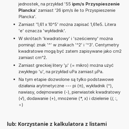
jednostek, na przykład '55
ipm/s Przyspieszenie
Plancka
' zamiast '26 ipm/s ile to Przyspieszenie
Plancka'.
Zamiast '1,61 x 10^5' można zapisać 1,61e5. Litera
'e' oznacza 'wykładnik'.
W skrótach 'kwadratowy' i 'sześcienny' można
pominąć znak '^' w znakach '^2' i '^3'. Centymetry
kwadratowe mogą być zatem zapisywane jako cm2
zamiast cm^2.
Zamiast greckiej litery 'µ' (= mikro) można użyć
zwykłego 'u', na przykład uPa zamiast µPa.
Na tym etapie dozwolone są tylko podstawowe
działania arytmetyczne --- pi (π), wykładnik (^),
nawiasy, odejmowanie (-), pierwiastek kwadratowy
(√), dodawanie (+), mnożenie (*, x) i dzielenie (/, :,
÷)
lub: Korzystanie z kalkulatora z listami