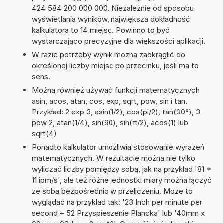
424 584 200 000 000. Niezależnie od sposobu
wyświetlania wyników, największa dokładność
kalkulatora to 14 miejsc. Powinno to być
wystarczająco precyzyjne dla większości aplikacji.
W razie potrzeby wynik można zaokrąglić do
określonej liczby miejsc po przecinku, jeśli ma to
sens.
Można również używać funkcji matematycznych
asin, acos, atan, cos, exp, sqrt, pow, sin i tan.
Przykład: 2 exp 3, asin(1/2), cos(pi/2), tan(90°), 3
pow 2, atan(1/4), sin(90), sin(π/2), acos(1) lub
sqrt(4)
Ponadto kalkulator umożliwia stosowanie wyrażeń
matematycznych. W rezultacie można nie tylko
wyliczać liczby pomiędzy sobą, jak na przykład '81 *
11 ipm/s', ale też różne jednostki miary można łączyć
ze sobą bezpośrednio w przeliczeniu. Może to
wyglądać na przykład tak: '23 Inch per minute per
second + 52 Przyspieszenie Plancka' lub '40mm x