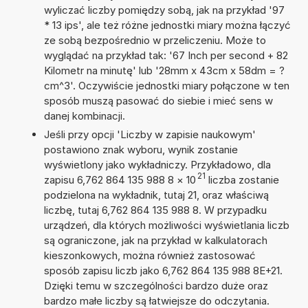
wyliczać liczby pomiędzy sobą, jak na przykład '97
* 13 ips', ale też różne jednostki miary można łączyć
ze sobą bezpośrednio w przeliczeniu. Może to
wyglądać na przykład tak: '67 Inch per second + 82
Kilometr na minutę' lub '28mm x 43cm x 58dm = ?
cm^3'. Oczywiście jednostki miary połączone w ten
sposób muszą pasować do siebie i mieć sens w
danej kombinacji.
Jeśli przy opcji 'Liczby w zapisie naukowym'
postawiono znak wyboru, wynik zostanie
wyświetlony jako wykładniczy. Przykładowo, dla
21
zapisu 6,762 864 135 988 8
×
10
liczba zostanie
podzielona na wykładnik, tutaj 21, oraz właściwą
liczbę, tutaj 6,762 864 135 988 8. W przypadku
urządzeń, dla których możliwości wyświetlania liczb
są ograniczone, jak na przykład w kalkulatorach
kieszonkowych, można również zastosować
sposób zapisu liczb jako 6,762 864 135 988 8E+21.
Dzięki temu w szczególności bardzo duże oraz
bardzo małe liczby są łatwiejsze do odczytania.