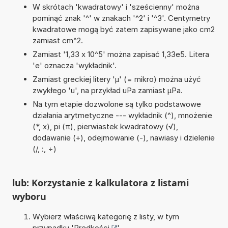
W skrótach 'kwadratowy' i 'sześcienny' można
pominąć znak '^' w znakach '^2' i '^3'. Centymetry
kwadratowe mogą być zatem zapisywane jako cm2
zamiast cm^2.
Zamiast '1,33 x 10^5' można zapisać 1,33e5. Litera
'e' oznacza 'wykładnik'.
Zamiast greckiej litery 'µ' (= mikro) można użyć
zwykłego 'u', na przykład uPa zamiast µPa.
Na tym etapie dozwolone są tylko podstawowe
działania arytmetyczne --- wykładnik (^), mnożenie
(*, x), pi (π), pierwiastek kwadratowy (√),
dodawanie (+), odejmowanie (-), nawiasy i dzielenie
(/, :, ÷)
lub: Korzystanie z kalkulatora z listami
wyboru
Wybierz właściwą kategorię z listy, w tym
przypadku '
Prędkości
'.