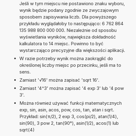
Jeśli w tym miejscu nie postawiono znaku wyboru,
wynik będzie podany zgodnie ze zwyczajowym
sposobem zapisywania liczb. Dla powyższego
przykładu wyglądałoby to następująco: 6 762 864
135 988 800 000 000. Niezależnie od sposobu
wyświetlania wyników, największa dokładność
kalkulatora to 14 miejsc. Powinno to być
wystarczająco precyzyjne dla większości aplikacji.
W razie potrzeby wynik można zaokrąglić do
określonej liczby miejsc po przecinku, jeśli ma to
sens.
Zamiast '√16' można zapisać 'sqrt 16'.
Zamiast '4^3' można zapisać '4 exp 3' lub '4 pow
3'.
Można również używać funkcji matematycznych
exp, sin, asin, acos, pow, cos, tan, atan i sqrt.
Przykład: sin(π/2), 2 exp 3, cos(pi/2), atan(1/4),
sin(90), 3 pow 2, tan(90°), asin(1/2), acos(1) lub
sqrt(4)