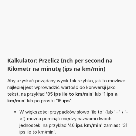
Kalkulator: Przelicz Inch per second na
Kilometr na minutę (ips na km/min)
Aby uzyskać pożądany wynik tak szybko, jak to możliwe,
najlepiej jest wprowadzić wartość do konwersji jako
tekst, na przykład '85
ips ile to km/min
' lub '1
ips a
km/min
' lub po prostu '16
ips
':
W większości przypadków słowo 'ile to' (lub '=' / '-
>') można pominąć między nazwami dwóch
jednostek, na przykład '46
ips km/min
' zamiast '31
ips ile to km/min'.