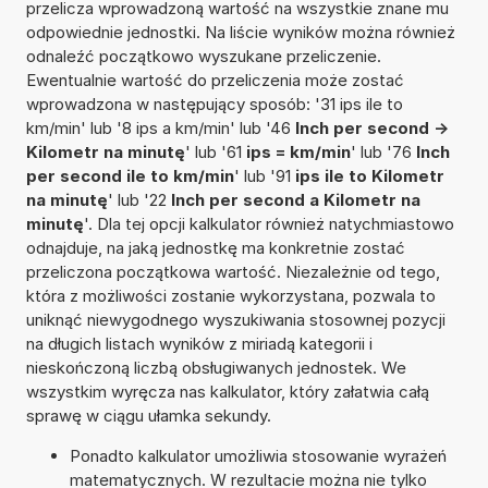
przelicza wprowadzoną wartość na wszystkie znane mu
odpowiednie jednostki. Na liście wyników można również
odnaleźć początkowo wyszukane przeliczenie.
Ewentualnie wartość do przeliczenia może zostać
wprowadzona w następujący sposób: '31 ips ile to
km/min' lub '8 ips a km/min' lub '46
Inch per second ->
Kilometr na minutę
' lub '61
ips = km/min
' lub '76
Inch
per second ile to km/min
' lub '91
ips ile to Kilometr
na minutę
' lub '22
Inch per second a Kilometr na
minutę
'. Dla tej opcji kalkulator również natychmiastowo
odnajduje, na jaką jednostkę ma konkretnie zostać
przeliczona początkowa wartość. Niezależnie od tego,
która z możliwości zostanie wykorzystana, pozwala to
uniknąć niewygodnego wyszukiwania stosownej pozycji
na długich listach wyników z miriadą kategorii i
nieskończoną liczbą obsługiwanych jednostek. We
wszystkim wyręcza nas kalkulator, który załatwia całą
sprawę w ciągu ułamka sekundy.
Ponadto kalkulator umożliwia stosowanie wyrażeń
matematycznych. W rezultacie można nie tylko