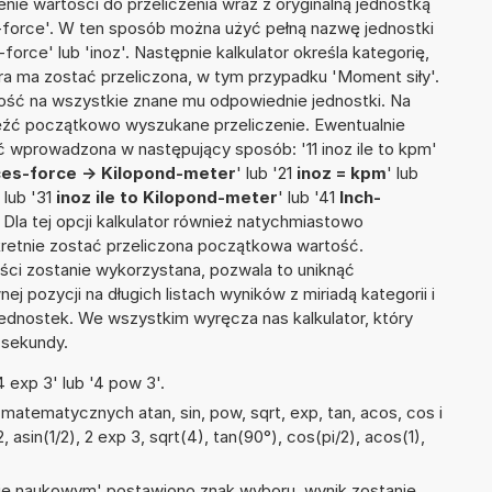
nie wartości do przeliczenia wraz z oryginalną jednostką
s-force'. W ten sposób można użyć pełną nazwę jednostki
-force' lub 'inoz'. Następnie kalkulator określa kategorię,
óra ma zostać przeliczona, w tym przypadku 'Moment siły'.
ść na wszystkie znane mu odpowiednie jednostki. Na
eźć początkowo wyszukane przeliczenie. Ewentualnie
 wprowadzona w następujący sposób: '11 inoz ile to kpm'
ces-force -> Kilopond-meter
' lub '21
inoz = kpm
' lub
' lub '31
inoz ile to Kilopond-meter
' lub '41
Inch-
. Dla tej opcji kalkulator również natychmiastowo
kretnie zostać przeliczona początkowa wartość.
ości zostanie wykorzystana, pozwala to uniknąć
pozycji na długich listach wyników z miriadą kategorii i
ednostek. We wszystkim wyręcza nas kalkulator, który
 sekundy.
 exp 3' lub '4 pow 3'.
atematycznych atan, sin, pow, sqrt, exp, tan, acos, cos i
, asin(1/2), 2 exp 3, sqrt(4), tan(90°), cos(pi/2), acos(1),
isie naukowym' postawiono znak wyboru, wynik zostanie