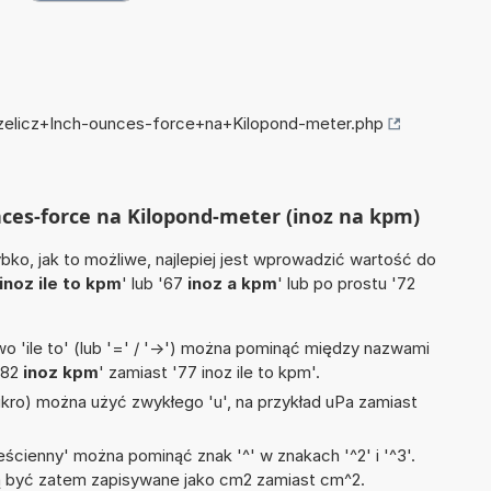
rzelicz+Inch-ounces-force+na+Kilopond-meter.php
unces-force na Kilopond-meter (inoz na kpm)
ko, jak to możliwe, najlepiej jest wprowadzić wartość do
inoz ile to kpm
' lub '67
inoz a kpm
' lub po prostu '72
 'ile to' (lub '=' / '->') można pominąć między nazwami
'82
inoz kpm
' zamiast '77 inoz ile to kpm'.
mikro) można użyć zwykłego 'u', na przykład uPa zamiast
ścienny' można pominąć znak '^' w znakach '^2' i '^3'.
być zatem zapisywane jako cm2 zamiast cm^2.