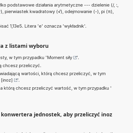
ko podstawowe działania arytmetyczne --- dzielenie (/, :,
^), pierwiastek kwadratowy (√), odejmowanie (-), pi (π),
isać 1,13e5. Litera 'e' oznacza 'wykładnik'.
ra z listami wyboru
isty, w tym przypadku '
Moment siły
'.
ą chcesz przeliczyć.
wiadającą wartości, którą chcesz przeliczyć, w tym
[inoz]
'.
na którą chcesz przeliczyć wartość, w tym przypadku '
konwertera jednostek, aby przeliczyć inoz