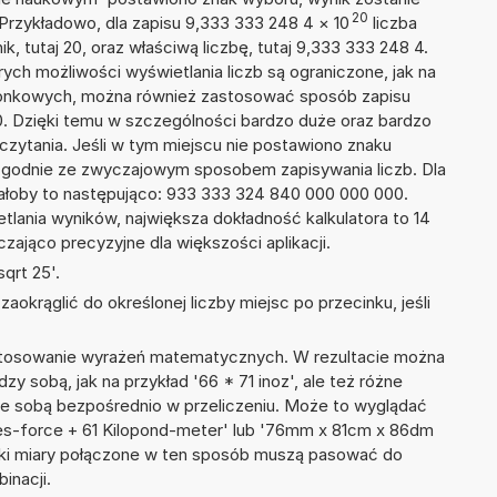
20
 Przykładowo, dla zapisu 9,333 333 248 4
×
10
liczba
k, tutaj 20, oraz właściwą liczbę, tutaj 9,333 333 248 4.
ych możliwości wyświetlania liczb są ograniczone, jak na
szonkowych, można również zastosować sposób zapisu
0. Dzięki temu w szczególności bardzo duże oraz bardzo
dczytania. Jeśli w tym miejscu nie postawiono znaku
zgodnie ze zwyczajowym sposobem zapisywania liczb. Dla
łoby to następująco: 933 333 324 840 000 000 000.
tlania wyników, największa dokładność kalkulatora to 14
zająco precyzyjne dla większości aplikacji.
qrt 25'.
okrąglić do określonej liczby miejsc po przecinku, jeśli
 stosowanie wyrażeń matematycznych. W rezultacie można
dzy sobą, jak na przykład '66 * 71 inoz', ale też różne
ze sobą bezpośrednio w przeliczeniu. Może to wyglądać
ces-force + 61 Kilopond-meter' lub '76mm x 81cm x 86dm
tki miary połączone w ten sposób muszą pasować do
inacji.