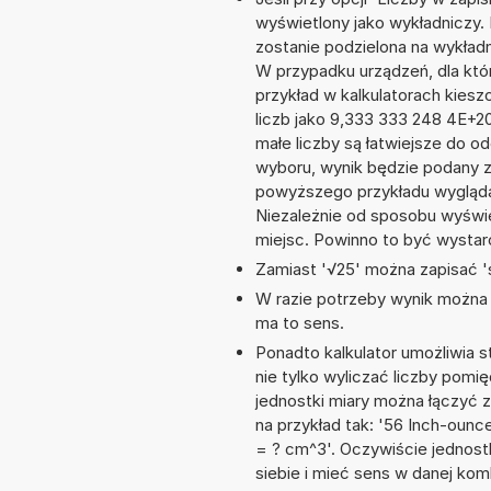
wyświetlony jako wykładniczy.
zostanie podzielona na wykładni
W przypadku urządzeń, dla któr
przykład w kalkulatorach kie
liczb jako 9,333 333 248 4E+2
małe liczby są łatwiejsze do o
wyboru, wynik będzie podany 
powyższego przykładu wygląda
Niezależnie od sposobu wyświe
miejsc. Powinno to być wystarc
Zamiast '√25' można zapisać 's
W razie potrzeby wynik można za
ma to sens.
Ponadto kalkulator umożliwia
nie tylko wyliczać liczby pomię
jednostki miary można łączyć 
na przykład tak: '56 Inch-oun
= ? cm^3'. Oczywiście jednos
siebie i mieć sens w danej komb