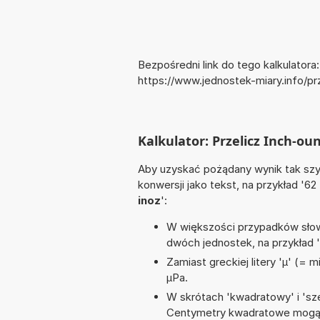
Bezpośredni link do tego kalkulatora:
https://www.jednostek-miary.info/p
Kalkulator: Przelicz Inch-o
Aby uzyskać pożądany wynik tak szyb
konwersji jako tekst, na przykład '62
inoz
':
W większości przypadków słowo
dwóch jednostek, na przykład 
Zamiast greckiej litery 'µ' (= 
µPa.
W skrótach 'kwadratowy' i 'sze
Centymetry kwadratowe mogą 