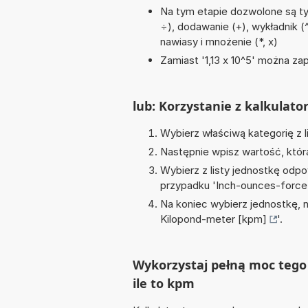
Na tym etapie dozwolone są tyl
÷), dodawanie (+), wykładnik (
nawiasy i mnożenie (*, x)
Zamiast '1,13 x 10^5' można zap
lub: Korzystanie z kalkulato
Wybierz właściwą kategorię z l
Następnie wpisz wartość, któr
Wybierz z listy jednostkę odpo
przypadku '
Inch-ounces-force 
Na koniec wybierz jednostkę, 
Kilopond-meter [kpm]
'.
Wykorzystaj pełną moc tego 
ile to kpm