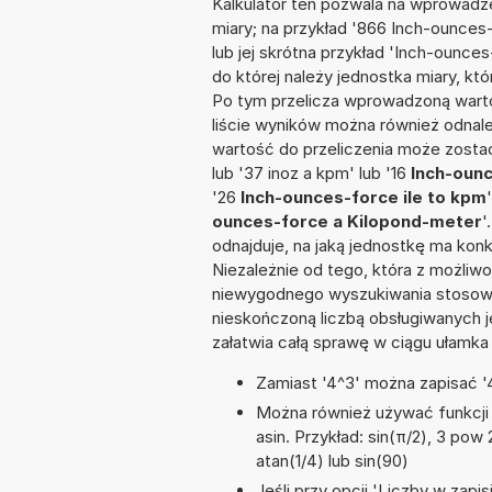
Kalkulator ten pozwala na wprowadze
miary; na przykład '866 Inch-ounce
lub jej skrótna przykład 'Inch-ounces
do której należy jednostka miary, kt
Po tym przelicza wprowadzoną warto
liście wyników można również odnal
wartość do przeliczenia może zostać
lub '37 inoz a kpm' lub '16
Inch-oun
'26
Inch-ounces-force ile to kpm
ounces-force a Kilopond-meter
'
odnajduje, na jaką jednostkę ma kon
Niezależnie od tego, która z możliw
niewygodnego wyszukiwania stosownej 
nieskończoną liczbą obsługiwanych j
załatwia całą sprawę w ciągu ułamka
Zamiast '4^3' można zapisać '4
Można również używać funkcji m
asin. Przykład: sin(π/2), 3 pow 2
atan(1/4) lub sin(90)
Jeśli przy opcji 'Liczby w zap