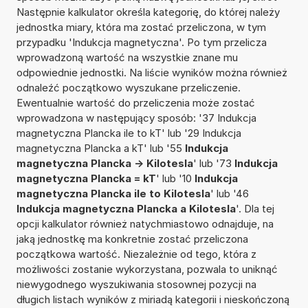
Następnie kalkulator określa kategorię, do której należy
jednostka miary, która ma zostać przeliczona, w tym
przypadku 'Indukcja magnetyczna'. Po tym przelicza
wprowadzoną wartość na wszystkie znane mu
odpowiednie jednostki. Na liście wyników można również
odnaleźć początkowo wyszukane przeliczenie.
Ewentualnie wartość do przeliczenia może zostać
wprowadzona w następujący sposób: '37 Indukcja
magnetyczna Plancka ile to kT' lub '29 Indukcja
magnetyczna Plancka a kT' lub '55
Indukcja
magnetyczna Plancka -> Kilotesla
' lub '73
Indukcja
magnetyczna Plancka = kT
' lub '10
Indukcja
magnetyczna Plancka ile to Kilotesla
' lub '46
Indukcja magnetyczna Plancka a Kilotesla
'. Dla tej
opcji kalkulator również natychmiastowo odnajduje, na
jaką jednostkę ma konkretnie zostać przeliczona
początkowa wartość. Niezależnie od tego, która z
możliwości zostanie wykorzystana, pozwala to uniknąć
niewygodnego wyszukiwania stosownej pozycji na
długich listach wyników z miriadą kategorii i nieskończoną