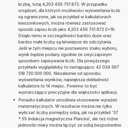
liczbę, tutaj 4,203 456 751 872. W przypadku
urządzeń, dla których możliwości wyświetlania liczb
są ograniczone, jak na przykład w kalkulatorach
kieszonkowych, można również zastosować
sposób zapisu liczb jako 4,203 456 751 872 E+19.
Dzięki temu w szczególności bardzo duże oraz
bardzo małe liczby są łatwiejsze do odczytania.
Jeśli w tym miejscu nie postawiono znaku wyboru,
wynik będzie podany zgodnie ze zwyczajowym
sposobem zapisywania liczb. Dla powyższego
przykładu wyglądałoby to następująco: 42 034 567
518 720 000 000. Niezależnie od sposobu
wyświetlania wyników, największa dokładność
kalkulatora to 14 miejsc. Powinno to być
wystarczająco precyzyjne dla większości aplikacji.
Ponadto kalkulator umożliwia stosowanie wyrażeń
matematycznych. W rezultacie można nie tylko
wyliczać liczby pomiędzy sobą, jak na przykład '37
* 55 Indukcja magnetyczna Plancka', ale też różne
jednostki miary można łączyć ze sobą bezpośrednio