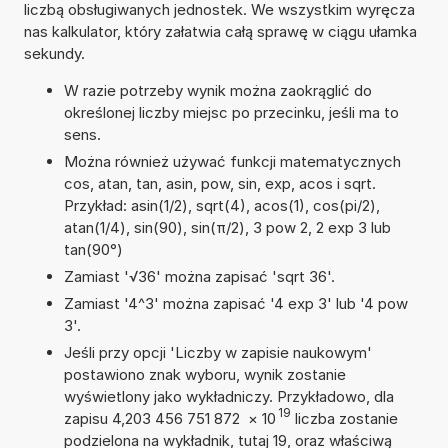
liczbą obsługiwanych jednostek. We wszystkim wyręcza
nas kalkulator, który załatwia całą sprawę w ciągu ułamka
sekundy.
W razie potrzeby wynik można zaokrąglić do
określonej liczby miejsc po przecinku, jeśli ma to
sens.
Można również używać funkcji matematycznych
cos, atan, tan, asin, pow, sin, exp, acos i sqrt.
Przykład: asin(1/2), sqrt(4), acos(1), cos(pi/2),
atan(1/4), sin(90), sin(π/2), 3 pow 2, 2 exp 3 lub
tan(90°)
Zamiast '√36' można zapisać 'sqrt 36'.
Zamiast '4^3' można zapisać '4 exp 3' lub '4 pow
3'.
Jeśli przy opcji 'Liczby w zapisie naukowym'
postawiono znak wyboru, wynik zostanie
wyświetlony jako wykładniczy. Przykładowo, dla
19
zapisu 4,203 456 751 872
×
10
liczba zostanie
podzielona na wykładnik, tutaj 19, oraz właściwą