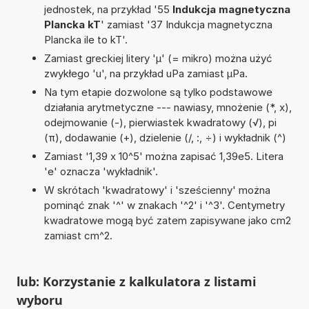
jednostek, na przykład '55
Indukcja magnetyczna
Plancka kT
' zamiast '37 Indukcja magnetyczna
Plancka ile to kT'.
Zamiast greckiej litery 'µ' (= mikro) można użyć
zwykłego 'u', na przykład uPa zamiast µPa.
Na tym etapie dozwolone są tylko podstawowe
działania arytmetyczne --- nawiasy, mnożenie (*, x),
odejmowanie (-), pierwiastek kwadratowy (√), pi
(π), dodawanie (+), dzielenie (/, :, ÷) i wykładnik (^)
Zamiast '1,39 x 10^5' można zapisać 1,39e5. Litera
'e' oznacza 'wykładnik'.
W skrótach 'kwadratowy' i 'sześcienny' można
pominąć znak '^' w znakach '^2' i '^3'. Centymetry
kwadratowe mogą być zatem zapisywane jako cm2
zamiast cm^2.
lub: Korzystanie z kalkulatora z listami
wyboru