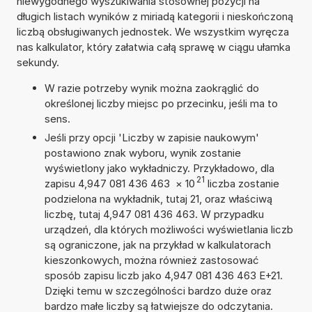
niewygodnego wyszukiwania stosownej pozycji na
długich listach wyników z miriadą kategorii i nieskończoną
liczbą obsługiwanych jednostek. We wszystkim wyręcza
nas kalkulator, który załatwia całą sprawę w ciągu ułamka
sekundy.
W razie potrzeby wynik można zaokrąglić do
określonej liczby miejsc po przecinku, jeśli ma to
sens.
Jeśli przy opcji 'Liczby w zapisie naukowym'
postawiono znak wyboru, wynik zostanie
wyświetlony jako wykładniczy. Przykładowo, dla
21
zapisu 4,947 081 436 463
×
10
liczba zostanie
podzielona na wykładnik, tutaj 21, oraz właściwą
liczbę, tutaj 4,947 081 436 463. W przypadku
urządzeń, dla których możliwości wyświetlania liczb
są ograniczone, jak na przykład w kalkulatorach
kieszonkowych, można również zastosować
sposób zapisu liczb jako 4,947 081 436 463 E+21.
Dzięki temu w szczególności bardzo duże oraz
bardzo małe liczby są łatwiejsze do odczytania.