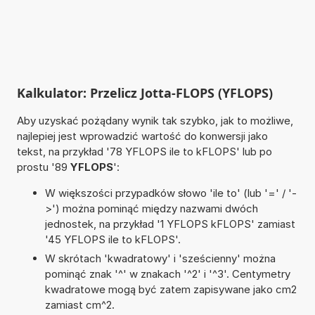
Kalkulator: Przelicz Jotta-FLOPS (YFLOPS)
Aby uzyskać pożądany wynik tak szybko, jak to możliwe,
najlepiej jest wprowadzić wartość do konwersji jako
tekst, na przykład '78 YFLOPS ile to kFLOPS' lub po
prostu '89
YFLOPS
':
W większości przypadków słowo 'ile to' (lub '=' / '-
>') można pominąć między nazwami dwóch
jednostek, na przykład '1 YFLOPS kFLOPS' zamiast
'45 YFLOPS ile to kFLOPS'.
W skrótach 'kwadratowy' i 'sześcienny' można
pominąć znak '^' w znakach '^2' i '^3'. Centymetry
kwadratowe mogą być zatem zapisywane jako cm2
zamiast cm^2.