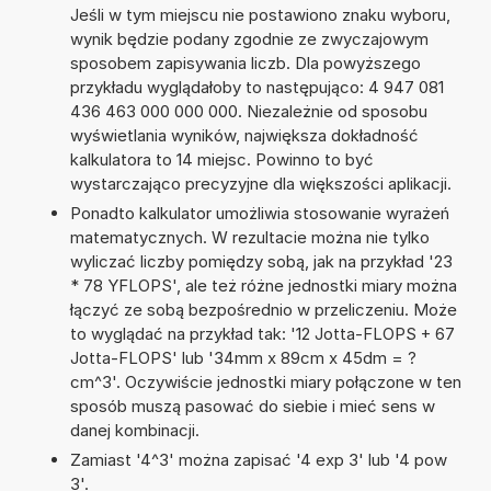
Jeśli w tym miejscu nie postawiono znaku wyboru,
wynik będzie podany zgodnie ze zwyczajowym
sposobem zapisywania liczb. Dla powyższego
przykładu wyglądałoby to następująco: 4 947 081
436 463 000 000 000. Niezależnie od sposobu
wyświetlania wyników, największa dokładność
kalkulatora to 14 miejsc. Powinno to być
wystarczająco precyzyjne dla większości aplikacji.
Ponadto kalkulator umożliwia stosowanie wyrażeń
matematycznych. W rezultacie można nie tylko
wyliczać liczby pomiędzy sobą, jak na przykład '23
* 78 YFLOPS', ale też różne jednostki miary można
łączyć ze sobą bezpośrednio w przeliczeniu. Może
to wyglądać na przykład tak: '12 Jotta-FLOPS + 67
Jotta-FLOPS' lub '34mm x 89cm x 45dm = ?
cm^3'. Oczywiście jednostki miary połączone w ten
sposób muszą pasować do siebie i mieć sens w
danej kombinacji.
Zamiast '4^3' można zapisać '4 exp 3' lub '4 pow
3'.