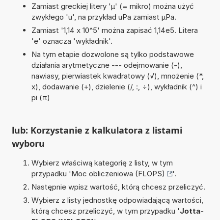
Zamiast greckiej litery 'µ' (= mikro) można użyć
zwykłego 'u', na przykład uPa zamiast µPa.
Zamiast '1,14 x 10^5' można zapisać 1,14e5. Litera
'e' oznacza 'wykładnik'.
Na tym etapie dozwolone są tylko podstawowe
działania arytmetyczne --- odejmowanie (-),
nawiasy, pierwiastek kwadratowy (√), mnożenie (*,
x), dodawanie (+), dzielenie (/, :, ÷), wykładnik (^) i
pi (π)
lub: Korzystanie z kalkulatora z listami
wyboru
Wybierz właściwą kategorię z listy, w tym
przypadku '
Moc obliczeniowa (FLOPS)
'.
Następnie wpisz wartość, którą chcesz przeliczyć.
Wybierz z listy jednostkę odpowiadającą wartości,
którą chcesz przeliczyć, w tym przypadku '
Jotta-