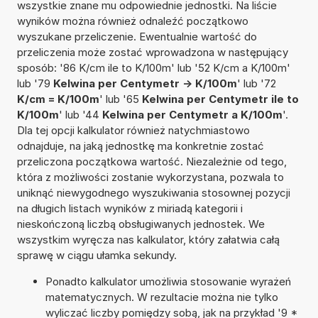
wszystkie znane mu odpowiednie jednostki. Na liście
wyników można również odnaleźć początkowo
wyszukane przeliczenie. Ewentualnie wartość do
przeliczenia może zostać wprowadzona w następujący
sposób: '86 K/cm ile to K/100m' lub '52 K/cm a K/100m'
lub '79
Kelwina per Centymetr -> K/100m
' lub '72
K/cm = K/100m
' lub '65
Kelwina per Centymetr ile to
K/100m
' lub '44
Kelwina per Centymetr a K/100m
'.
Dla tej opcji kalkulator również natychmiastowo
odnajduje, na jaką jednostkę ma konkretnie zostać
przeliczona początkowa wartość. Niezależnie od tego,
która z możliwości zostanie wykorzystana, pozwala to
uniknąć niewygodnego wyszukiwania stosownej pozycji
na długich listach wyników z miriadą kategorii i
nieskończoną liczbą obsługiwanych jednostek. We
wszystkim wyręcza nas kalkulator, który załatwia całą
sprawę w ciągu ułamka sekundy.
Ponadto kalkulator umożliwia stosowanie wyrażeń
matematycznych. W rezultacie można nie tylko
wyliczać liczby pomiędzy sobą, jak na przykład '9 *