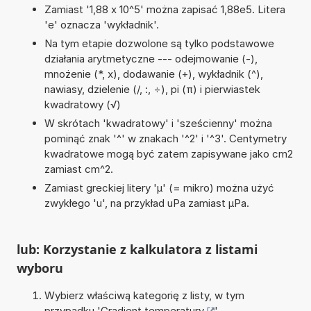
Zamiast '1,88 x 10^5' można zapisać 1,88e5. Litera
'e' oznacza 'wykładnik'.
Na tym etapie dozwolone są tylko podstawowe
działania arytmetyczne --- odejmowanie (-),
mnożenie (*, x), dodawanie (+), wykładnik (^),
nawiasy, dzielenie (/, :, ÷), pi (π) i pierwiastek
kwadratowy (√)
W skrótach 'kwadratowy' i 'sześcienny' można
pominąć znak '^' w znakach '^2' i '^3'. Centymetry
kwadratowe mogą być zatem zapisywane jako cm2
zamiast cm^2.
Zamiast greckiej litery 'µ' (= mikro) można użyć
zwykłego 'u', na przykład uPa zamiast µPa.
lub: Korzystanie z kalkulatora z listami
wyboru
Wybierz właściwą kategorię z listy, w tym
przypadku '
Gradient temperatury
'.