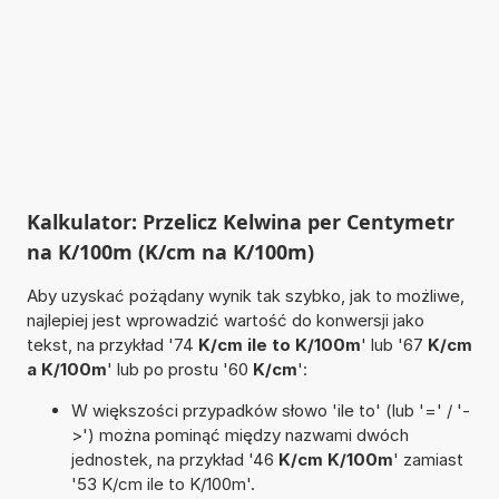
Kalkulator: Przelicz Kelwina per Centymetr
na K/100m (K/cm na K/100m)
Aby uzyskać pożądany wynik tak szybko, jak to możliwe,
najlepiej jest wprowadzić wartość do konwersji jako
tekst, na przykład '74
K/cm ile to K/100m
' lub '67
K/cm
a K/100m
' lub po prostu '60
K/cm
':
W większości przypadków słowo 'ile to' (lub '=' / '-
>') można pominąć między nazwami dwóch
jednostek, na przykład '46
K/cm K/100m
' zamiast
'53 K/cm ile to K/100m'.