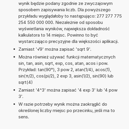
wynik będzie podany zgodnie ze zwyczajowym
sposobem zapisywania liczb. Dla powyższego
przykładu wyglądałoby to następująco: 277 277 775
254 550 000 000. Niezależnie od sposobu
wyświetlania wyników, największa dokładność
kalkulatora to 14 miejsc. Powinno to być
wystarczająco precyzyjne dla większości aplikacji.
Zamiast '√9' można zapisać 'sqrt 9'.
Można również używać funkcji matematycznych
sin, tan, asin, sqrt, exp, cos, atan, acos i pow.
Przykład: tan(90°), 3 pow 2, atan(1/4), acos(1),
sin(π/2), cos(pi/2), 2 exp 3, asin(1/2), sin(90) lub
sqrt(4)
Zamiast '4^3' można zapisać '4 exp 3' lub '4 pow
3'.
W razie potrzeby wynik można zaokrąglić do
określonej liczby miejsc po przecinku, jeśli ma to
sens.