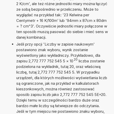
2 K/cm', ale też różne jednostki miary można łączyć
ze sobą bezpośrednio w przeliczeniu. Może to
wyglądać na przykład tak: '23 Kelwina per
Centymetr + 16 K/100m' lub '94mm x 87cm x 80dm
= ? cm^3'. Oczywiście jednostki miary połączone w
ten sposób muszą pasować do siebie i mieć sens w
danej kombinacji.
Jeśli przy opcji 'Liczby w zapisie naukowym'
postawiono znak wyboru, wynik zostanie
wyświetlony jako wykładniczy. Przykładowo, dla
20
zapisu 2,772 777 752 545 5
×
10
liczba zostanie
podzielona na wykładnik, tutaj 20, oraz właściwą
liczbę, tutaj 2,772 777 752 545 5. W przypadku
urządzeń, dla których możliwości wyświetlania liczb
są ograniczone, jak na przykład w kalkulatorach
kieszonkowych, można również zastosować
sposób zapisu liczb jako 2,772 777 752 545 5E+20.
Dzięki temu w szczególności bardzo duże oraz
bardzo małe liczby są łatwiejsze do odczytania.
Jeśli w tym miejscu nie postawiono znaku wyboru,