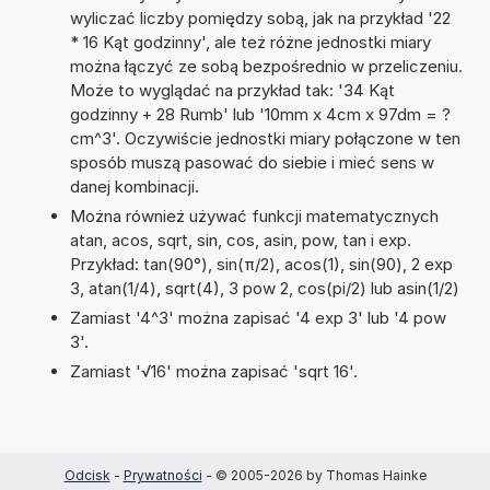
wyliczać liczby pomiędzy sobą, jak na przykład '22
* 16 Kąt godzinny', ale też różne jednostki miary
można łączyć ze sobą bezpośrednio w przeliczeniu.
Może to wyglądać na przykład tak: '34 Kąt
godzinny + 28 Rumb' lub '10mm x 4cm x 97dm = ?
cm^3'. Oczywiście jednostki miary połączone w ten
sposób muszą pasować do siebie i mieć sens w
danej kombinacji.
Można również używać funkcji matematycznych
atan, acos, sqrt, sin, cos, asin, pow, tan i exp.
Przykład: tan(90°), sin(π/2), acos(1), sin(90), 2 exp
3, atan(1/4), sqrt(4), 3 pow 2, cos(pi/2) lub asin(1/2)
Zamiast '4^3' można zapisać '4 exp 3' lub '4 pow
3'.
Zamiast '√16' można zapisać 'sqrt 16'.
Odcisk
-
Prywatności
- © 2005-2026 by Thomas Hainke