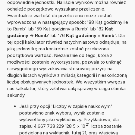
odpowiednie jednostki. Na liście wyników można również
odnaleźć początkowo wyszukane przeliczenie.
Ewentualnie wartość do przeliczenia może zostać
wprowadzona w następujący sposób: '88 Kąt godzinny ile
to Rumb' lub '59 Kąt godzinny a Rumb' lub '82
Kąt
godzinny -> Rumb
' lub '76
Kąt godzinny = Rumb
'. Dla
tej opcji kalkulator również natychmiastowo odnajduje, na
jaką jednostkę ma konkretnie zostać przeliczona
początkowa wartość. Niezależnie od tego, która z
możliwości zostanie wykorzystana, pozwala to uniknąć
niewygodnego wyszukiwania stosownej pozycji na
długich listach wyników z miriadą kategorii i nieskończoną
liczbą obsługiwanych jednostek. We wszystkim wyręcza
nas kalkulator, który załatwia całą sprawę w ciągu ułamka
sekundy.
Jeśli przy opcji 'Liczby w zapisie naukowym'
postawiono znak wyboru, wynik zostanie
wyświetlony jako wykładniczy. Przykładowo, dla
21
zapisu 4,667 738 229 128 5
×
10
liczba zostanie
podzielona na wykładnik, tutaj 21, oraz właściwą