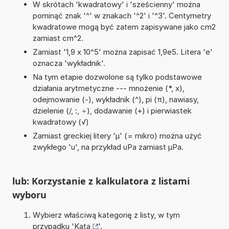
W skrótach 'kwadratowy' i 'sześcienny' można
pominąć znak '^' w znakach '^2' i '^3'. Centymetry
kwadratowe mogą być zatem zapisywane jako cm2
zamiast cm^2.
Zamiast '1,9 x 10^5' można zapisać 1,9e5. Litera 'e'
oznacza 'wykładnik'.
Na tym etapie dozwolone są tylko podstawowe
działania arytmetyczne --- mnożenie (*, x),
odejmowanie (-), wykładnik (^), pi (π), nawiasy,
dzielenie (/, :, ÷), dodawanie (+) i pierwiastek
kwadratowy (√)
Zamiast greckiej litery 'µ' (= mikro) można użyć
zwykłego 'u', na przykład uPa zamiast µPa.
lub: Korzystanie z kalkulatora z listami
wyboru
Wybierz właściwą kategorię z listy, w tym
przypadku '
Kąta
'.