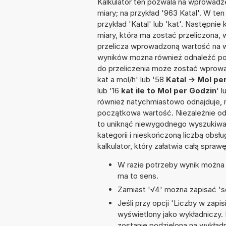
Kalkulator ten pozwala na wprowadze
miary; na przykład '963 Katal'. W te
przykład 'Katal' lub 'kat'. Następnie 
miary, która ma zostać przeliczona
przelicza wprowadzoną wartość na w
wyników można również odnaleźć po
do przeliczenia może zostać wprowad
kat a mol/h' lub '58
Katal -> Mol pe
lub '16
kat ile to Mol per Godzin
' 
również natychmiastowo odnajduje, n
początkowa wartość. Niezależnie od
to uniknąć niewygodnego wyszukiwani
kategorii i nieskończoną liczbą obs
kalkulator, który załatwia całą spra
W razie potrzeby wynik można za
ma to sens.
Zamiast '√4' można zapisać 'sq
Jeśli przy opcji 'Liczby w zap
wyświetlony jako wykładniczy. 
zostanie podzielona na wykładnik