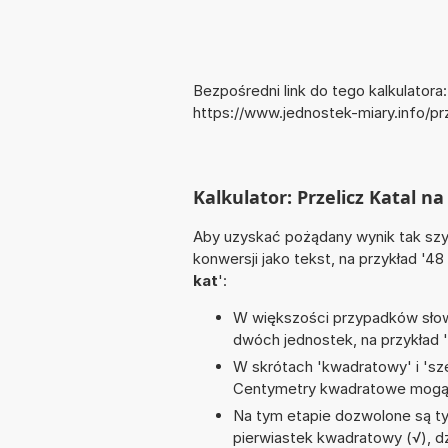
Bezpośredni link do tego kalkulatora:
https://www.jednostek-miary.info/p
Kalkulator: Przelicz Katal n
Aby uzyskać pożądany wynik tak szyb
konwersji jako tekst, na przykład '48
kat
':
W większości przypadków słowo
dwóch jednostek, na przykład 
W skrótach 'kwadratowy' i 'sze
Centymetry kwadratowe mogą 
Na tym etapie dozwolone są ty
pierwiastek kwadratowy (√), dzie