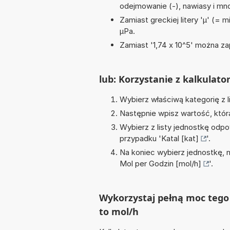
odejmowanie (-), nawiasy i mno
Zamiast greckiej litery 'µ' (= 
µPa.
Zamiast '1,74 x 10^5' można zap
lub: Korzystanie z kalkulato
Wybierz właściwą kategorię z l
Następnie wpisz wartość, któr
Wybierz z listy jednostkę odpo
przypadku '
Katal [kat]
'.
Na koniec wybierz jednostkę, 
Mol per Godzin [mol/h]
'.
Wykorzystaj pełną moc tego 
to mol/h