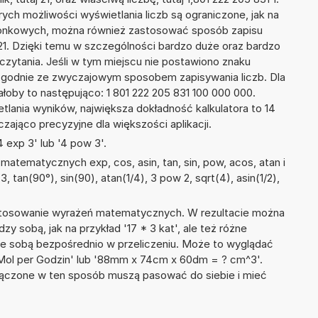
ych możliwości wyświetlania liczb są ograniczone, jak na
szonkowych, można również zastosować sposób zapisu
E+21. Dzięki temu w szczególności bardzo duże oraz bardzo
dczytania. Jeśli w tym miejscu nie postawiono znaku
zgodnie ze zwyczajowym sposobem zapisywania liczb. Dla
oby to następująco: 1 801 222 205 831 100 000 000.
tlania wyników, największa dokładność kalkulatora to 14
zająco precyzyjne dla większości aplikacji.
 exp 3' lub '4 pow 3'.
atematycznych exp, cos, asin, tan, sin, pow, acos, atan i
3, tan(90°), sin(90), atan(1/4), 3 pow 2, sqrt(4), asin(1/2),
 stosowanie wyrażeń matematycznych. W rezultacie można
zy sobą, jak na przykład '17 * 3 kat', ale też różne
ze sobą bezpośrednio w przeliczeniu. Może to wyglądać
1 Mol per Godzin' lub '88mm x 74cm x 60dm = ? cm^3'.
łączone w ten sposób muszą pasować do siebie i mieć