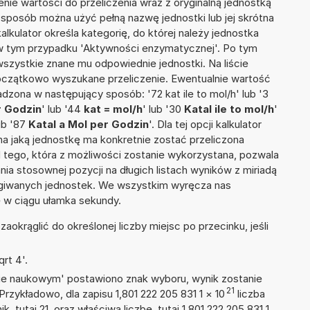
nie wartości do przeliczenia wraz z oryginalną jednostką
n sposób można użyć pełną nazwę jednostki lub jej skrótna
kalkulator określa kategorię, do której należy jednostka
, w tym przypadku 'Aktywności enzymatycznej'. Po tym
szystkie znane mu odpowiednie jednostki. Na liście
czątkowo wyszukane przeliczenie. Ewentualnie wartość
zona w następujący sposób: '72 kat ile to mol/h' lub '3
r Godzin
' lub '44
kat = mol/h
' lub '30
Katal ile to mol/h
'
lub '87
Katal a Mol per Godzin
'. Dla tej opcji kalkulator
a jaką jednostkę ma konkretnie zostać przeliczona
 tego, która z możliwości zostanie wykorzystana, pozwala
a stosownej pozycji na długich listach wyników z miriadą
ługiwanych jednostek. We wszystkim wyręcza nas
wę w ciągu ułamka sekundy.
okrąglić do określonej liczby miejsc po przecinku, jeśli
rt 4'.
isie naukowym' postawiono znak wyboru, wynik zostanie
21
Przykładowo, dla zapisu 1,801 222 205 831 1
×
10
liczba
, tutaj 21, oraz właściwą liczbę, tutaj 1,801 222 205 831 1.