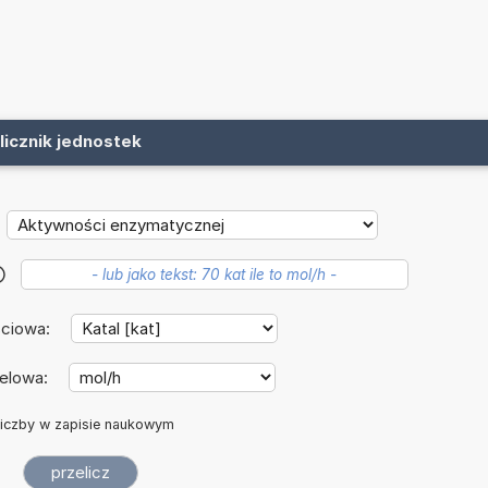
licznik jednostek
?
ściowa:
elowa:
iczby w zapisie naukowym