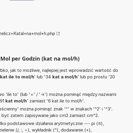
rzelicz+Katal+na+mol+h.php
a Mol per Godzin (kat na mol/h)
ko, jak to możliwe, najlepiej jest wprowadzić wartość do
kat ile to mol/h
' lub '34
kat a mol/h
' lub po prostu '20
 'ile to' (lub '=' / '->') można pominąć między nazwami
'91
kat mol/h
' zamiast '6 kat ile to mol/h'.
ścienny' można pominąć znak '^' w znakach '^2' i '^3'.
być zatem zapisywane jako cm2 zamiast cm^2.
lko podstawowe działania arytmetyczne --- pi (π),
lenie (/, :, ÷), wykładnik (^), dodawanie (+),