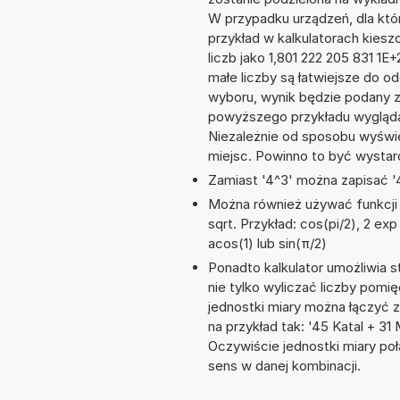
W przypadku urządzeń, dla któr
przykład w kalkulatorach kie
liczb jako 1,801 222 205 831 1
małe liczby są łatwiejsze do o
wyboru, wynik będzie podany 
powyższego przykładu wyglądał
Niezależnie od sposobu wyświe
miejsc. Powinno to być wystarc
Zamiast '4^3' można zapisać '4
Można również używać funkcji m
sqrt. Przykład: cos(pi/2), 2 exp 
acos(1) lub sin(π/2)
Ponadto kalkulator umożliwia
nie tylko wyliczać liczby pomięd
jednostki miary można łączyć 
na przykład tak: '45 Katal + 3
Oczywiście jednostki miary po
sens w danej kombinacji.