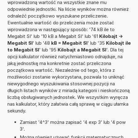
wprowadzoną wartość na wszystkie znane mu
odpowiednie jednostki. Na liście wyników można również
odnaleźć początkowo wyszukane przeliczenie.
Ewentualnie wartość do przeliczenia może zostać
wprowadzona w następujący sposób: '74 kB ile to
Megabit SI' lub '10 kB a Megabit SI' lub '61
Kilobajt ->
Megabit SI
' lub '48
kB = Megabit SI
' lub '35
Kilobajt ile
to Megabit SI
' lub '95
Kilobajt a Megabit SI
'. Dla tej
opcji kalkulator również natychmiastowo odnajduje, na
jaką jednostkę ma konkretnie zostać przeliczona
początkowa wartość. Niezależnie od tego, która z
możliwości zostanie wykorzystana, pozwala to uniknąć
niewygodnego wyszukiwania stosownej pozycji na
długich listach wyników z miriadą kategorii i nieskończoną
liczbą obsługiwanych jednostek. We wszystkim wyręcza
nas kalkulator, który załatwia całą sprawę w ciągu ułamka
sekundy.
Zamiast '4^3' można zapisać '4 exp 3' lub '4 pow
3'.
Można również używać funkcji matematycznych