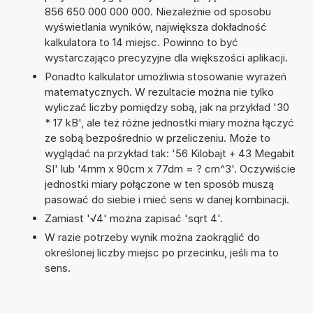
856 650 000 000 000. Niezależnie od sposobu
wyświetlania wyników, największa dokładność
kalkulatora to 14 miejsc. Powinno to być
wystarczająco precyzyjne dla większości aplikacji.
Ponadto kalkulator umożliwia stosowanie wyrażeń
matematycznych. W rezultacie można nie tylko
wyliczać liczby pomiędzy sobą, jak na przykład '30
* 17 kB', ale też różne jednostki miary można łączyć
ze sobą bezpośrednio w przeliczeniu. Może to
wyglądać na przykład tak: '56 Kilobajt + 43 Megabit
SI' lub '4mm x 90cm x 77dm = ? cm^3'. Oczywiście
jednostki miary połączone w ten sposób muszą
pasować do siebie i mieć sens w danej kombinacji.
Zamiast '√4' można zapisać 'sqrt 4'.
W razie potrzeby wynik można zaokrąglić do
określonej liczby miejsc po przecinku, jeśli ma to
sens.