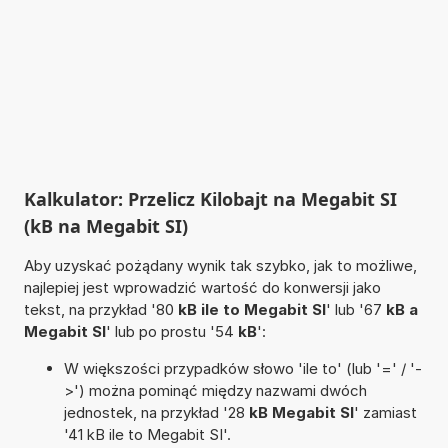
Kalkulator: Przelicz Kilobajt na Megabit SI
(kB na Megabit SI)
Aby uzyskać pożądany wynik tak szybko, jak to możliwe,
najlepiej jest wprowadzić wartość do konwersji jako
tekst, na przykład '80
kB ile to Megabit SI
' lub '67
kB a
Megabit SI
' lub po prostu '54
kB
':
W większości przypadków słowo 'ile to' (lub '=' / '-
>') można pominąć między nazwami dwóch
jednostek, na przykład '28
kB Megabit SI
' zamiast
'41 kB ile to Megabit SI'.