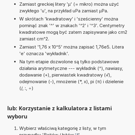
Zamiast greckiej litery 'µ' (= mikro) można użyć
zwykłego 'u', na przykład uPa zamiast µPa.
W skrótach 'kwadratowy' i 'sześcienny' można
pominąć znak '^' w znakach '^2' i '^3'. Centymetry
kwadratowe mogą być zatem zapisywane jako cm2
zamiast cm^2.
Zamiast '1,76 x 10^5' można zapisać 1,76e5. Litera
'e' oznacza 'wykładnik'.
Na tym etapie dozwolone są tylko podstawowe
działania arytmetyczne --- wykładnik (^), nawiasy,
dodawanie (+), pierwiastek kwadratowy (√),
odejmowanie (-), mnożenie (*, x), pi (π) i dzielenie
(/, :, ÷)
lub: Korzystanie z kalkulatora z listami
wyboru
Wybierz właściwą kategorię z listy, w tym
przypadku '
Bajtów / bitów
'.