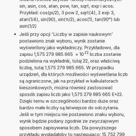
sin, asin, cos, atan, pow, tan, sqrt, exp i acos.
Przykład: cos(pi/2), 3 pow 2, sqrt(4), 2 exp 3,
atan(1/4), sin(90), sin(π/2), acos(1), tan(90°) lub
asin(1/2)
Jeśli przy opcji 'Liczby w zapisie naukowym'
postawiono znak wyboru, wynik zostanie
wyświetlony jako wykładniczy. Przykładowo, dla
22
zapisu 1,575 279 985 665
×
10
liczba zostanie
podzielona na wykładnik, tutaj 22, oraz właściwą
liczbę, tutaj 1,575 279 985 665. W przypadku
urządzeń, dla których możliwości wyświetlania liczb
są ograniczone, jak na przykład w kalkulatorach
kieszonkowych, można również zastosować
sposób zapisu liczb jako 1,575 279 985 665 E+22.
Dzięki temu w szczególności bardzo duże oraz
bardzo małe liczby są łatwiejsze do odczytania.
Jeśli w tym miejscu nie postawiono znaku wyboru,
wynik będzie podany zgodnie ze zwyczajowym
sposobem zapisywania liczb. Dla powyższego
przykładu wyglądałoby to następująco: 15 752 799