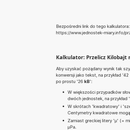
Bezpośredni link do tego kalkulatora:
https://www.jednostek-miary.info/pr
Kalkulator: Przelicz Kilobajt
Aby uzyskać pożądany wynik tak szyb
konwersji jako tekst, na przykład '42
po prostu '26
kB
':
W większości przypadków słowo
dwóch jednostek, na przykład 
W skrótach 'kwadratowy' i 'sze
Centymetry kwadratowe mogą 
Zamiast greckiej litery 'µ' (= 
µPa.