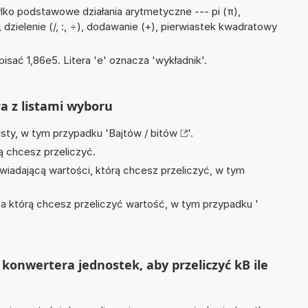
lko podstawowe działania arytmetyczne --- pi (π),
 dzielenie (/, :, ÷), dodawanie (+), pierwiastek kwadratowy
isać 1,86e5. Litera 'e' oznacza 'wykładnik'.
ra z listami wyboru
isty, w tym przypadku '
Bajtów / bitów
'.
ą chcesz przeliczyć.
wiadającą wartości, którą chcesz przeliczyć, w tym
na którą chcesz przeliczyć wartość, w tym przypadku '
konwertera jednostek, aby przeliczyć kB ile