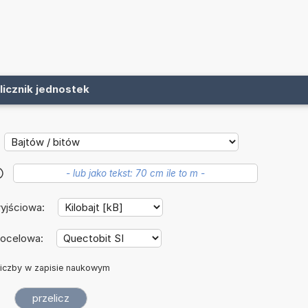
licznik jednostek
?
yjściowa:
docelowa:
iczby w zapisie naukowym