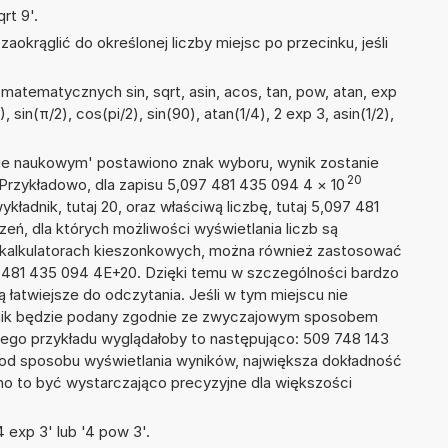
rt 9'.
okrąglić do określonej liczby miejsc po przecinku, jeśli
atematycznych sin, sqrt, asin, acos, tan, pow, atan, exp
, sin(π/2), cos(pi/2), sin(90), atan(1/4), 2 exp 3, asin(1/2),
isie naukowym' postawiono znak wyboru, wynik zostanie
20
 Przykładowo, dla zapisu 5,097 481 435 094 4
×
10
ykładnik, tutaj 20, oraz właściwą liczbę, tutaj 5,097 481
eń, dla których możliwości wyświetlania liczb są
w kalkulatorach kieszonkowych, można również zastosować
7 481 435 094 4E+20. Dzięki temu w szczególności bardzo
ą łatwiejsze do odczytania. Jeśli w tym miejscu nie
nik będzie podany zgodnie ze zwyczajowym sposobem
zego przykładu wyglądałoby to następująco: 509 748 143
 od sposobu wyświetlania wyników, największa dokładność
nno to być wystarczająco precyzyjne dla większości
 exp 3' lub '4 pow 3'.