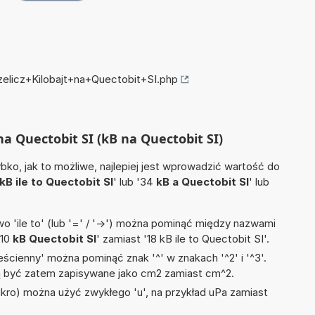
zelicz+Kilobajt+na+Quectobit+SI.php
 na Quectobit SI (kB na Quectobit SI)
ko, jak to możliwe, najlepiej jest wprowadzić wartość do
kB ile to Quectobit SI
' lub '34
kB a Quectobit SI
' lub
 'ile to' (lub '=' / '->') można pominąć między nazwami
'10
kB Quectobit SI
' zamiast '18 kB ile to Quectobit SI'.
ścienny' można pominąć znak '^' w znakach '^2' i '^3'.
być zatem zapisywane jako cm2 zamiast cm^2.
mikro) można użyć zwykłego 'u', na przykład uPa zamiast