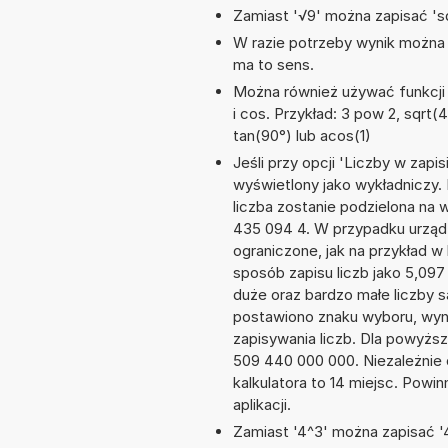
Zamiast '√9' można zapisać 'sq
W razie potrzeby wynik można za
ma to sens.
Można również używać funkcji m
i cos. Przykład: 3 pow 2, sqrt(4)
tan(90°) lub acos(1)
Jeśli przy opcji 'Liczby w zap
wyświetlony jako wykładniczy.
liczba zostanie podzielona na w
435 094 4. W przypadku urządz
ograniczone, jak na przykład 
sposób zapisu liczb jako 5,09
duże oraz bardzo małe liczby s
postawiono znaku wyboru, wy
zapisywania liczb. Dla powyżs
509 440 000 000. Niezależnie
kalkulatora to 14 miejsc. Powi
aplikacji.
Zamiast '4^3' można zapisać '4