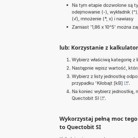
Na tym etapie dozwolone są ty
odejmowanie (-), wykładnik (^),
(√), mnożenie (*, x) i nawiasy
Zamiast '1,86 x 10^5' można zap
lub: Korzystanie z kalkulato
Wybierz właściwą kategorię z l
Następnie wpisz wartość, któr
Wybierz z listy jednostkę odpo
przypadku '
Kilobajt [kB]
'.
Na koniec wybierz jednostkę, 
Quectobit SI
'.
Wykorzystaj pełną moc tego 
to Quectobit SI