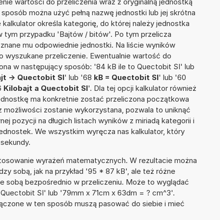
nie wartości do przeliczenia wraz z oryginalną jednostką
en sposób można użyć pełną nazwę jednostki lub jej skrótna
e kalkulator określa kategorię, do której należy jednostka
w tym przypadku 'Bajtów / bitów'. Po tym przelicza
nane mu odpowiednie jednostki. Na liście wyników
 wyszukane przeliczenie. Ewentualnie wartość do
a w następujący sposób: '84 kB ile to Quectobit SI' lub
jt -> Quectobit SI
' lub '68
kB = Quectobit SI
' lub '60
36
Kilobajt a Quectobit SI
'. Dla tej opcji kalkulator również
jednostkę ma konkretnie zostać przeliczona początkowa
 z możliwości zostanie wykorzystana, pozwala to uniknąć
pozycji na długich listach wyników z miriadą kategorii i
ednostek. We wszystkim wyręcza nas kalkulator, który
 sekundy.
 stosowanie wyrażeń matematycznych. W rezultacie można
dzy sobą, jak na przykład '95 * 87 kB', ale też różne
ze sobą bezpośrednio w przeliczeniu. Może to wyglądać
+ 4 Quectobit SI' lub '79mm x 71cm x 63dm = ? cm^3'.
łączone w ten sposób muszą pasować do siebie i mieć