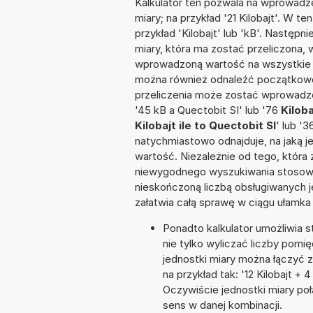
Kalkulator ten pozwala na wprowadze
miary; na przykład '21 Kilobajt'. W t
przykład 'Kilobajt' lub 'kB'. Następni
miary, która ma zostać przeliczona, 
wprowadzoną wartość na wszystkie z
można również odnaleźć początkowo
przeliczenia może zostać wprowadzon
'45 kB a Quectobit SI' lub '76
Kiloba
Kilobajt ile to Quectobit SI
' lub '
natychmiastowo odnajduje, na jaką 
wartość. Niezależnie od tego, która
niewygodnego wyszukiwania stosownej 
nieskończoną liczbą obsługiwanych j
załatwia całą sprawę w ciągu ułamka
Ponadto kalkulator umożliwia
nie tylko wyliczać liczby pomię
jednostki miary można łączyć 
na przykład tak: '12 Kilobajt 
Oczywiście jednostki miary po
sens w danej kombinacji.