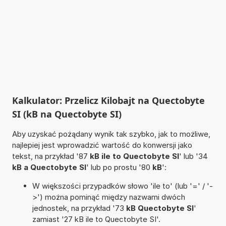
Kalkulator: Przelicz Kilobajt na Quectobyte
SI (kB na Quectobyte SI)
Aby uzyskać pożądany wynik tak szybko, jak to możliwe,
najlepiej jest wprowadzić wartość do konwersji jako
tekst, na przykład '87
kB ile to Quectobyte SI
' lub '34
kB a Quectobyte SI
' lub po prostu '80
kB
':
W większości przypadków słowo 'ile to' (lub '=' / '-
>') można pominąć między nazwami dwóch
jednostek, na przykład '73
kB Quectobyte SI
'
zamiast '27 kB ile to Quectobyte SI'.