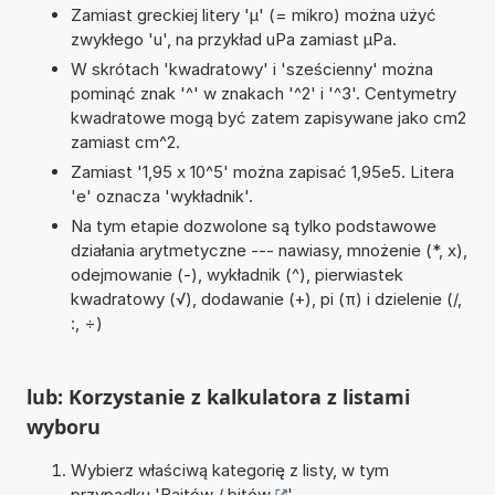
Zamiast greckiej litery 'µ' (= mikro) można użyć
zwykłego 'u', na przykład uPa zamiast µPa.
W skrótach 'kwadratowy' i 'sześcienny' można
pominąć znak '^' w znakach '^2' i '^3'. Centymetry
kwadratowe mogą być zatem zapisywane jako cm2
zamiast cm^2.
Zamiast '1,95 x 10^5' można zapisać 1,95e5. Litera
'e' oznacza 'wykładnik'.
Na tym etapie dozwolone są tylko podstawowe
działania arytmetyczne --- nawiasy, mnożenie (*, x),
odejmowanie (-), wykładnik (^), pierwiastek
kwadratowy (√), dodawanie (+), pi (π) i dzielenie (/,
:, ÷)
lub: Korzystanie z kalkulatora z listami
wyboru
Wybierz właściwą kategorię z listy, w tym
przypadku '
Bajtów / bitów
'.