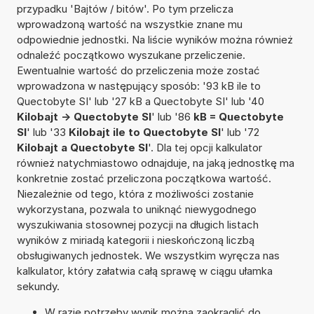
przypadku 'Bajtów / bitów'. Po tym przelicza
wprowadzoną wartość na wszystkie znane mu
odpowiednie jednostki. Na liście wyników można również
odnaleźć początkowo wyszukane przeliczenie.
Ewentualnie wartość do przeliczenia może zostać
wprowadzona w następujący sposób: '93 kB ile to
Quectobyte SI' lub '27 kB a Quectobyte SI' lub '40
Kilobajt -> Quectobyte SI
' lub '86
kB = Quectobyte
SI
' lub '33
Kilobajt ile to Quectobyte SI
' lub '72
Kilobajt a Quectobyte SI
'. Dla tej opcji kalkulator
również natychmiastowo odnajduje, na jaką jednostkę ma
konkretnie zostać przeliczona początkowa wartość.
Niezależnie od tego, która z możliwości zostanie
wykorzystana, pozwala to uniknąć niewygodnego
wyszukiwania stosownej pozycji na długich listach
wyników z miriadą kategorii i nieskończoną liczbą
obsługiwanych jednostek. We wszystkim wyręcza nas
kalkulator, który załatwia całą sprawę w ciągu ułamka
sekundy.
W razie potrzeby wynik można zaokrąglić do