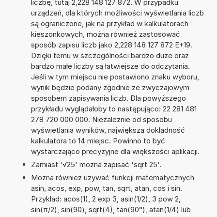
liczbę, tutaj 2,228 148 127 872. W przypadku
urządzeń, dla których możliwości wyświetlania liczb
są ograniczone, jak na przykład w kalkulatorach
kieszonkowych, można również zastosować
sposób zapisu liczb jako 2,228 148 127 872 E+19.
Dzięki temu w szczególności bardzo duże oraz
bardzo małe liczby są łatwiejsze do odczytania.
Jeśli w tym miejscu nie postawiono znaku wyboru,
wynik będzie podany zgodnie ze zwyczajowym
sposobem zapisywania liczb. Dla powyższego
przykładu wyglądałoby to następująco: 22 281 481
278 720 000 000. Niezależnie od sposobu
wyświetlania wyników, największa dokładność
kalkulatora to 14 miejsc. Powinno to być
wystarczająco precyzyjne dla większości aplikacji.
Zamiast '√25' można zapisać 'sqrt 25'.
Można również używać funkcji matematycznych
asin, acos, exp, pow, tan, sqrt, atan, cos i sin.
Przykład: acos(1), 2 exp 3, asin(1/2), 3 pow 2,
sin(π/2), sin(90), sqrt(4), tan(90°), atan(1/4) lub