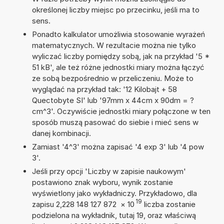
określonej liczby miejsc po przecinku, jeśli ma to
sens.
Ponadto kalkulator umożliwia stosowanie wyrażeń
matematycznych. W rezultacie można nie tylko
wyliczać liczby pomiędzy sobą, jak na przykład '5 *
51 kB', ale też różne jednostki miary można łączyć
ze sobą bezpośrednio w przeliczeniu. Może to
wyglądać na przykład tak: '12 Kilobajt + 58
Quectobyte SI' lub '97mm x 44cm x 90dm = ?
cm^3'. Oczywiście jednostki miary połączone w ten
sposób muszą pasować do siebie i mieć sens w
danej kombinacji.
Zamiast '4^3' można zapisać '4 exp 3' lub '4 pow
3'.
Jeśli przy opcji 'Liczby w zapisie naukowym'
postawiono znak wyboru, wynik zostanie
wyświetlony jako wykładniczy. Przykładowo, dla
19
zapisu 2,228 148 127 872
×
10
liczba zostanie
podzielona na wykładnik, tutaj 19, oraz właściwą