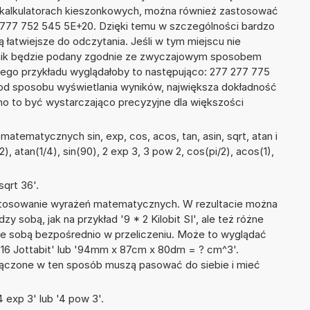
w kalkulatorach kieszonkowych, można również zastosować
2 777 752 545 5E+20. Dzięki temu w szczególności bardzo
ą łatwiejsze do odczytania. Jeśli w tym miejscu nie
nik będzie podany zgodnie ze zwyczajowym sposobem
zego przykładu wyglądałoby to następująco: 277 277 775
od sposobu wyświetlania wyników, największa dokładność
nno to być wystarczająco precyzyjne dla większości
atematycznych sin, exp, cos, acos, tan, asin, sqrt, atan i
2), atan(1/4), sin(90), 2 exp 3, 3 pow 2, cos(pi/2), acos(1),
qrt 36'.
 stosowanie wyrażeń matematycznych. W rezultacie można
zy sobą, jak na przykład '9 * 2 Kilobit SI', ale też różne
ze sobą bezpośrednio w przeliczeniu. Może to wyglądać
 + 16 Jottabit' lub '94mm x 87cm x 80dm = ? cm^3'.
łączone w ten sposób muszą pasować do siebie i mieć
 exp 3' lub '4 pow 3'.