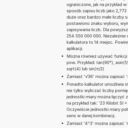
ograniczone, jak na przykład 
sposób zapisu liczb jako 2,77
duże oraz bardzo małe liczby s
postawiono znaku wyboru, wy
zapisywania liczb. Dla powyżs
254 550 000 000. Niezależnie 
kalkulatora to 14 miejsc. Powi
aplikacji.
Można również używać funkcji m
pow. Przykład: tan(90°), asin(1/
sqrt(4) lub sin(π/2)
Zamiast '√36' można zapisać 's
Ponadto kalkulator umożliwia
nie tylko wyliczać liczby pomięd
jednostki miary można łączyć 
na przykład tak: '23 Kilobit SI
Oczywiście jednostki miary po
sens w danej kombinacji.
Zamiast '4^3' można zapisać '4