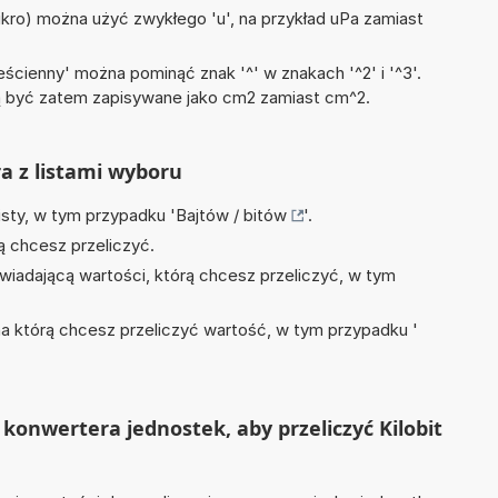
mikro) można użyć zwykłego 'u', na przykład uPa zamiast
ścienny' można pominąć znak '^' w znakach '^2' i '^3'.
być zatem zapisywane jako cm2 zamiast cm^2.
ra z listami wyboru
isty, w tym przypadku '
Bajtów / bitów
'.
ą chcesz przeliczyć.
wiadającą wartości, którą chcesz przeliczyć, w tym
na którą chcesz przeliczyć wartość, w tym przypadku '
konwertera jednostek, aby przeliczyć Kilobit