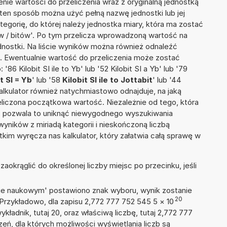
nie wartości do przeliczenia wraz z oryginalną jednostką
W ten sposób można użyć pełną nazwę jednostki lub jej
ategorię, do której należy jednostka miary, która ma zostać
w / bitów'. Po tym przelicza wprowadzoną wartość na
nostki. Na liście wyników można również odnaleźć
 Ewentualnie wartość do przeliczenia może zostać
 Kilobit SI ile to Yb' lub '52 Kilobit SI a Yb' lub '79
t SI = Yb
' lub '58
Kilobit SI ile to Jottabit
' lub '44
i kalkulator również natychmiastowo odnajduje, na jaką
liczona początkowa wartość. Niezależnie od tego, która
, pozwala to uniknąć niewygodnego wyszukiwania
wyników z miriadą kategorii i nieskończoną liczbą
im wyręcza nas kalkulator, który załatwia całą sprawę w
okrąglić do określonej liczby miejsc po przecinku, jeśli
isie naukowym' postawiono znak wyboru, wynik zostanie
20
 Przykładowo, dla zapisu 2,772 777 752 545 5
×
10
ykładnik, tutaj 20, oraz właściwą liczbę, tutaj 2,772 777
ń, dla których możliwości wyświetlania liczb są