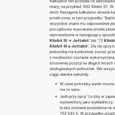
Kalkulator ten pozwala na wprowadze
miary; na przykład '662 Kilobit SI'. 
skrót Następnie kalkulator określa k
przeliczona, w tym przypadku 'Bajtó
wszystkie znane mu odpowiednie jed
początkowo wyszukane przeliczenie.
wprowadzona w następujący sposób: '86
Kilobit SI -> Jottabit
' lub '72
Kilobi
Kilobit SI a Jottabit
'. Dla tej opcj
jednostkę ma konkretnie zostać prze
z możliwości zostanie wykorzystana
stosownej pozycji na długich listach 
obsługiwanych jednostek. We wszystk
ciągu ułamka sekundy.
W razie potrzeby wynik można za
ma to sens.
Jeśli przy opcji 'Liczby w zap
wyświetlony jako wykładniczy.
liczba zostanie podzielona na w
752 545 5. W przypadku urządze