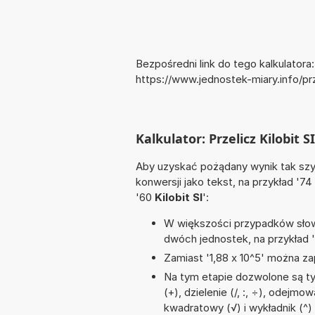
Bezpośredni link do tego kalkulatora:
https://www.jednostek-miary.info/pr
Kalkulator: Przelicz Kilobit SI
Aby uzyskać pożądany wynik tak szyb
konwersji jako tekst, na przykład '74
'60
Kilobit SI
':
W większości przypadków słowo
dwóch jednostek, na przykład 
Zamiast '1,88 x 10^5' można zap
Na tym etapie dozwolone są t
(+), dzielenie (/, :, ÷), odejmow
kwadratowy (√) i wykładnik (^)