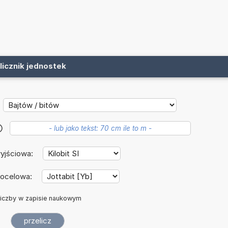
licznik jednostek
?
yjściowa:
docelowa:
iczby w zapisie naukowym