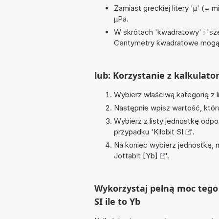
Zamiast greckiej litery 'µ' (= 
µPa.
W skrótach 'kwadratowy' i 'sze
Centymetry kwadratowe mogą 
lub: Korzystanie z kalkulato
Wybierz właściwą kategorię z l
Następnie wpisz wartość, któr
Wybierz z listy jednostkę odpo
przypadku '
Kilobit SI
'.
Na koniec wybierz jednostkę, 
Jottabit [Yb]
'.
Wykorzystaj pełną moc tego 
SI ile to Yb