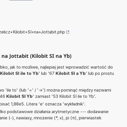
zelicz+Kilobit+SI+na+Jottabit.php
 na Jottabit (Kilobit SI na Yb)
ko, jak to możliwe, najlepiej jest wprowadzić wartość do
Kilobit SI ile to Yb
' lub '67
Kilobit SI a Yb
' lub po prostu
 'ile to' (lub '=' / '->') można pominąć między nazwami
'46
Kilobit SI Yb
' zamiast '53 Kilobit SI ile to Yb'.
isać 1,88e5. Litera 'e' oznacza 'wykładnik'.
ylko podstawowe działania arytmetyczne --- dodawanie
anie (-), nawiasy, mnożenie (*, x), pi (π), pierwiastek