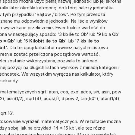
ten sposób można użyć pełną nazwę jednostki lub jej skrótna
 kalkulator określa kategorię, do której należy jednostka
w tym przypadku 'Bajtów / bitów'. Po tym przelicza
nane mu odpowiednie jednostki. Na liście wyników
 wyszukane przeliczenie. Ewentualnie wartość do
a w następujący sposób: '3 kb ile to Qb' lub '9 kb a Qb'
b = Qb
' lub '6
Kilobit ile to Qb
' lub '7
kb ile to
bit
'. Dla tej opcji kalkulator również natychmiastowo
kretnie zostać przeliczona początkowa wartość.
ości zostanie wykorzystana, pozwala to uniknąć
pozycji na długich listach wyników z miriadą kategorii i
ednostek. We wszystkim wyręcza nas kalkulator, który
 sekundy.
matematycznych sqrt, atan, cos, exp, acos, sin, asin, pow
/2), asin(1/2), sqrt(4), acos(1), 3 pow 2, tan(90°), atan(1/4),
rt 16'.
 stosowanie wyrażeń matematycznych. W rezultacie można
zy sobą, jak na przykład '14 * 15 kb', ale też różne
ze sobą bezpośrednio w przeliczeniu. Może to wyglądać