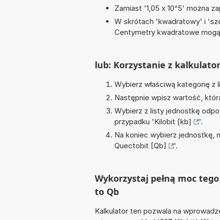
Zamiast '1,05 x 10^5' można zap
W skrótach 'kwadratowy' i 'sze
Centymetry kwadratowe mogą 
lub: Korzystanie z kalkulato
Wybierz właściwą kategorię z l
Następnie wpisz wartość, któr
Wybierz z listy jednostkę odpo
przypadku '
Kilobit [kb]
'.
Na koniec wybierz jednostkę, 
Quectobit [Qb]
'.
Wykorzystaj pełną moc tego 
to Qb
Kalkulator ten pozwala na wprowadze