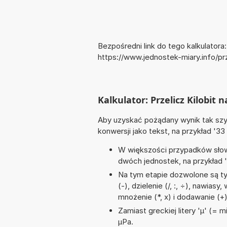
Bezpośredni link do tego kalkulatora:
https://www.jednostek-miary.info/pr
Kalkulator: Przelicz Kilobit 
Aby uzyskać pożądany wynik tak szyb
konwersji jako tekst, na przykład '33
W większości przypadków słowo
dwóch jednostek, na przykład 
Na tym etapie dozwolone są t
(-), dzielenie (/, :, ÷), nawiasy
mnożenie (*, x) i dodawanie (+
Zamiast greckiej litery 'µ' (= 
µPa.