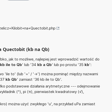
zelicz+Kilobit+na+Quectobit.php
na Quectobit (kb na Qb)
ko, jak to możliwe, najlepiej jest wprowadzić wartość do
kb ile to Qb
' lub '34
kb a Qb
' lub po prostu '35
kb
':
 'ile to' (lub '=' / '->') można pominąć między nazwami
'37
kb Qb
' zamiast '36 kb ile to Qb'.
ylko podstawowe działania arytmetyczne --- odejmowanie
, wykładnik (^), pi (π), pierwiastek kwadratowy (√),
)
mikro) można użyć zwykłego 'u', na przykład uPa zamiast