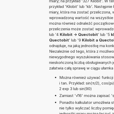
miary; na przykład '327 Kilobit'. W 
przykład 'Kilobit' lub 'kb'. Następnie
miary, która ma zostać przeliczona, 
wprowadzoną wartość na wszystkie z
można również odnaleźć początkowo
przeliczenia może zostać wprowadzon
lub '4
Kilobit -> Quectobit
' lub '5
k
Quectobit
' lub '9
Kilobit a Quecto
odnajduje, na jaką jednostkę ma kon
Niezależnie od tego, która z możliw
niewygodnego wyszukiwania stosownej 
nieskończoną liczbą obsługiwanych j
załatwia całą sprawę w ciągu ułamka
Można również używać funkcji 
i tan. Przykład: sin(π/2), cos(pi
2 exp 3 lub sin(90)
Zamiast '√16' można zapisać 'sq
Ponadto kalkulator umożliwia
nie tylko wyliczać liczby pomięd
jednostki miary można łączyć 