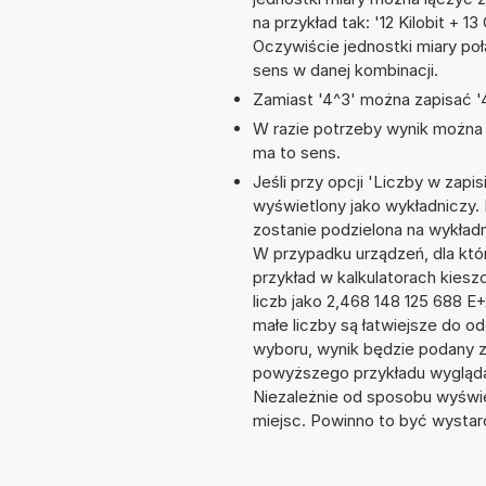
na przykład tak: '12 Kilobit + 
Oczywiście jednostki miary po
sens w danej kombinacji.
Zamiast '4^3' można zapisać '4
W razie potrzeby wynik można za
ma to sens.
Jeśli przy opcji 'Liczby w zap
wyświetlony jako wykładniczy.
zostanie podzielona na wykładni
W przypadku urządzeń, dla któr
przykład w kalkulatorach kie
liczb jako 2,468 148 125 688 
małe liczby są łatwiejsze do o
wyboru, wynik będzie podany 
powyższego przykładu wygląda
Niezależnie od sposobu wyświe
miejsc. Powinno to być wystarc