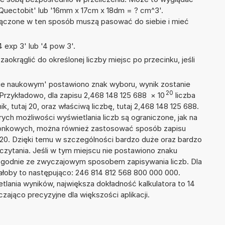
13 Quectobit' lub '16mm x 17cm x 18dm = ? cm^3'.
łączone w ten sposób muszą pasować do siebie i mieć
 exp 3' lub '4 pow 3'.
okrąglić do określonej liczby miejsc po przecinku, jeśli
isie naukowym' postawiono znak wyboru, wynik zostanie
20
 Przykładowo, dla zapisu 2,468 148 125 688
×
10
liczba
k, tutaj 20, oraz właściwą liczbę, tutaj 2,468 148 125 688.
ych możliwości wyświetlania liczb są ograniczone, jak na
szonkowych, można również zastosować sposób zapisu
E+20. Dzięki temu w szczególności bardzo duże oraz bardzo
dczytania. Jeśli w tym miejscu nie postawiono znaku
zgodnie ze zwyczajowym sposobem zapisywania liczb. Dla
łoby to następująco: 246 814 812 568 800 000 000.
tlania wyników, największa dokładność kalkulatora to 14
zająco precyzyjne dla większości aplikacji.