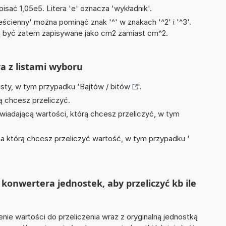
isać 1,05e5. Litera 'e' oznacza 'wykładnik'.
ścienny' można pominąć znak '^' w znakach '^2' i '^3'.
być zatem zapisywane jako cm2 zamiast cm^2.
ra z listami wyboru
isty, w tym przypadku '
Bajtów / bitów
'.
ą chcesz przeliczyć.
wiadającą wartości, którą chcesz przeliczyć, w tym
na którą chcesz przeliczyć wartość, w tym przypadku '
konwertera jednostek, aby przeliczyć kb ile
nie wartości do przeliczenia wraz z oryginalną jednostką