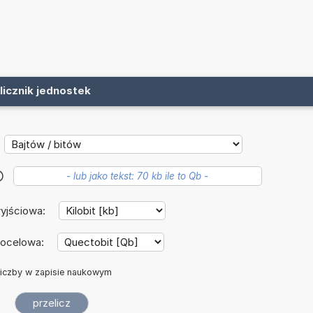
licznik jednostek
?
yjściowa:
docelowa:
iczby w zapisie naukowym