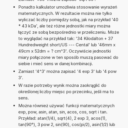
Ponadto kalkulator umożliwia stosowanie wyrażeń
matematycznych. W rezultacie można nie tylko
wyliczać liczby pomiędzy sobą, jak na przykład '40
* 43 kDa', ale też różne jednostki miary można
łączyć ze sobą bezpośrednio w przeliczeniu. Może
to wyglądać na przykład tak: '34 Kilodalton + 37
Hundredweight short/US --- Cental' lub '46mm x
49cm x 52dm = ? cm^3'. Oczywiście jednostki
miary połączone w ten sposób muszą pasować do
siebie i mieć sens w danej kombinacji.
Zamiast '4^3' można zapisać '4 exp 3' lub '4 pow
3'.
W razie potrzeby wynik można zaokrąglić do
określonej liczby miejsc po przecinku, jeśli ma to
sens.
Można również używać funkcji matematycznych
exp, pow, asin, atan, sin, acos, cos, sqrt i tan.
Przykład: atan(1/4), sqrt(4), 2 exp 3, acos(1),
tan(90°), 3 pow 2, sin(90), cos(pi/2), asin(1/2) lub