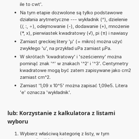
ile to cwt'.
Na tym etapie dozwolone są tylko podstawowe
działania arytmetyczne --- wykładnik (^), dzielenie
(/, :, ÷), odejmowanie (-), dodawanie (+), mnożenie
(*, x), pierwiastek kwadratowy (√), pi (π) i nawiasy
Zamiast greckiej litery 'µ' (= mikro) można użyć
zwykłego 'u', na przykład uPa zamiast µPa.
W skrótach 'kwadratowy' i 'sześcienny' można
pominąć znak '^' w znakach '^2' i '^3'. Centymetry
kwadratowe mogą być zatem zapisywane jako cm2
zamiast cm^2.
Zamiast '1,09 x 10^5' można zapisać 1,09e5. Litera
'e' oznacza 'wykładnik'.
lub: Korzystanie z kalkulatora z listami
wyboru
Wybierz właściwą kategorię z listy, w tym