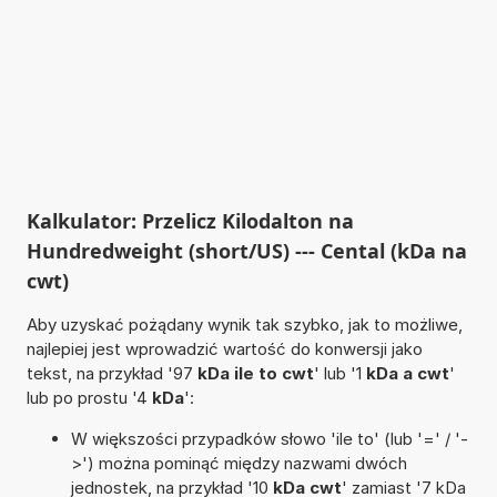
Kalkulator: Przelicz Kilodalton na
Hundredweight (short/US) --- Cental (kDa na
cwt)
Aby uzyskać pożądany wynik tak szybko, jak to możliwe,
najlepiej jest wprowadzić wartość do konwersji jako
tekst, na przykład '97
kDa ile to cwt
' lub '1
kDa a cwt
'
lub po prostu '4
kDa
':
W większości przypadków słowo 'ile to' (lub '=' / '-
>') można pominąć między nazwami dwóch
jednostek, na przykład '10
kDa cwt
' zamiast '7 kDa