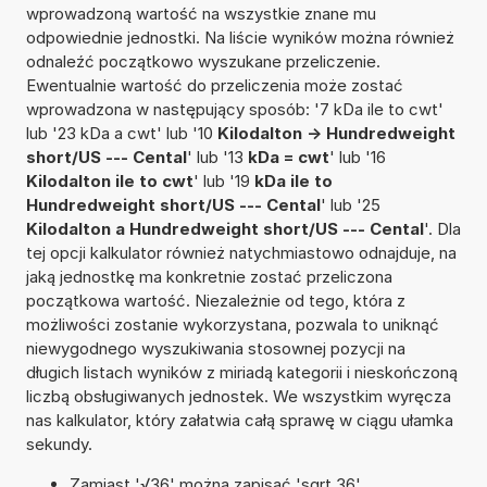
wprowadzoną wartość na wszystkie znane mu
odpowiednie jednostki. Na liście wyników można również
odnaleźć początkowo wyszukane przeliczenie.
Ewentualnie wartość do przeliczenia może zostać
wprowadzona w następujący sposób: '7 kDa ile to cwt'
lub '23 kDa a cwt' lub '10
Kilodalton -> Hundredweight
short/US --- Cental
' lub '13
kDa = cwt
' lub '16
Kilodalton ile to cwt
' lub '19
kDa ile to
Hundredweight short/US --- Cental
' lub '25
Kilodalton a Hundredweight short/US --- Cental
'. Dla
tej opcji kalkulator również natychmiastowo odnajduje, na
jaką jednostkę ma konkretnie zostać przeliczona
początkowa wartość. Niezależnie od tego, która z
możliwości zostanie wykorzystana, pozwala to uniknąć
niewygodnego wyszukiwania stosownej pozycji na
długich listach wyników z miriadą kategorii i nieskończoną
liczbą obsługiwanych jednostek. We wszystkim wyręcza
nas kalkulator, który załatwia całą sprawę w ciągu ułamka
sekundy.
Zamiast '√36' można zapisać 'sqrt 36'.