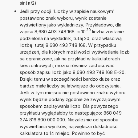
sin(π/2)
Jeśli przy opcji 'Liczby w zapisie naukowym'
postawiono znak wyboru, wynik zostanie
wyświetlony jako wykładniczy. Przykładowo, dla
20
zapisu 8,680 493 748 168
×
10
liczba zostanie
podzielona na wykładnik, tutaj 20, oraz właściwą
liczbę, tutaj 8,680 493 748 168. W przypadku
urządzeń, dla których możliwości wyświetlania liczb
są ograniczone, jak na przykład w kalkulatorach
kieszonkowych, można również zastosować
sposób zapisu liczb jako 8,680 493 748 168 E+20.
Dzięki temu w szczególności bardzo duże oraz
bardzo małe liczby są łatwiejsze do odczytania.
Jeśli w tym miejscu nie postawiono znaku wyboru,
wynik będzie podany zgodnie ze zwyczajowym
sposobem zapisywania liczb. Dla powyższego
przykładu wyglądałoby to następująco: 868 049
374 816 800 000 000. Niezależnie od sposobu
wyświetlania wyników, największa dokładność
kalkulatora to 14 miejsc. Powinno to być