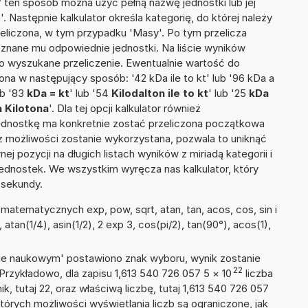
 W ten sposób można użyć pełną nazwę jednostki lub jej
a'. Następnie kalkulator określa kategorię, do której należy
zeliczona, w tym przypadku 'Masy'. Po tym przelicza
nane mu odpowiednie jednostki. Na liście wyników
 wyszukane przeliczenie. Ewentualnie wartość do
a w następujący sposób: '42 kDa ile to kt' lub '96 kDa a
ub '83
kDa = kt
' lub '54
Kilodalton ile to kt
' lub '25
kDa
a Kilotona
'. Dla tej opcji kalkulator również
jednostkę ma konkretnie zostać przeliczona początkowa
 z możliwości zostanie wykorzystana, pozwala to uniknąć
pozycji na długich listach wyników z miriadą kategorii i
ednostek. We wszystkim wyręcza nas kalkulator, który
 sekundy.
atematycznych exp, pow, sqrt, atan, tan, acos, cos, sin i
, atan(1/4), asin(1/2), 2 exp 3, cos(pi/2), tan(90°), acos(1),
isie naukowym' postawiono znak wyboru, wynik zostanie
22
Przykładowo, dla zapisu 1,613 540 726 057 5
×
10
liczba
k, tutaj 22, oraz właściwą liczbę, tutaj 1,613 540 726 057
tórych możliwości wyświetlania liczb są ograniczone, jak