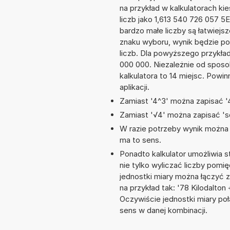
na przykład w kalkulatorach 
liczb jako 1,613 540 726 057 5
bardzo małe liczby są łatwiejs
znaku wyboru, wynik będzie 
liczb. Dla powyższego przykła
000 000. Niezależnie od sposo
kalkulatora to 14 miejsc. Powi
aplikacji.
Zamiast '4^3' można zapisać '4
Zamiast '√4' można zapisać 'sq
W razie potrzeby wynik można za
ma to sens.
Ponadto kalkulator umożliwia
nie tylko wyliczać liczby pomię
jednostki miary można łączyć 
na przykład tak: '78 Kilodalto
Oczywiście jednostki miary po
sens w danej kombinacji.