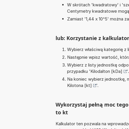
W skrótach 'kwadratowy' i 'sze
Centymetry kwadratowe mogą 
Zamiast '1,44 x 10^5' można zap
lub: Korzystanie z kalkulato
Wybierz właściwą kategorię z l
Następnie wpisz wartość, któr
Wybierz z listy jednostkę odpo
przypadku '
Kilodalton [kDa]
'.
Na koniec wybierz jednostkę, 
Kilotona [kt]
'.
Wykorzystaj pełną moc tego 
to kt
Kalkulator ten pozwala na wprowadze