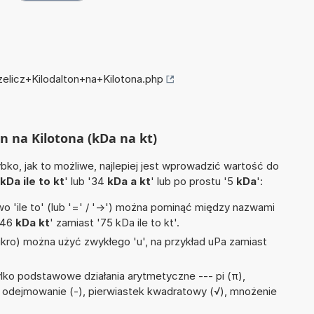
zelicz+Kilodalton+na+Kilotona.php
on na Kilotona (kDa na kt)
ko, jak to możliwe, najlepiej jest wprowadzić wartość do
kDa ile to kt
' lub '34
kDa a kt
' lub po prostu '5
kDa
':
 'ile to' (lub '=' / '->') można pominąć między nazwami
'46
kDa kt
' zamiast '75 kDa ile to kt'.
mikro) można użyć zwykłego 'u', na przykład uPa zamiast
lko podstawowe działania arytmetyczne --- pi (π),
 ÷), odejmowanie (-), pierwiastek kwadratowy (√), mnożenie