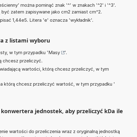
ścienny' można pominąć znak '^' w znakach '^2' i '^3'.
być zatem zapisywane jako cm2 zamiast cm^2.
isać 1,44e5. Litera 'e' oznacza 'wykładnik'.
ra z listami wyboru
isty, w tym przypadku '
Masy
'.
ą chcesz przeliczyć.
wiadającą wartości, którą chcesz przeliczyć, w tym
na którą chcesz przeliczyć wartość, w tym przypadku '
konwertera jednostek, aby przeliczyć kDa ile
nie wartości do przeliczenia wraz z oryginalną jednostką