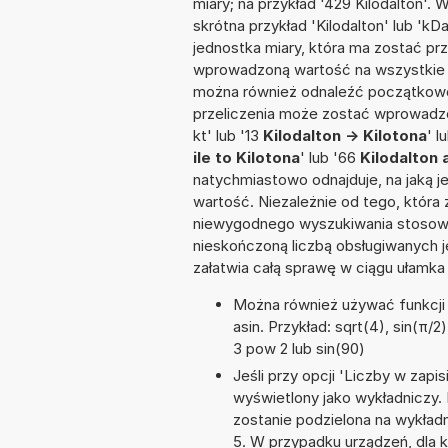
miary; na przykład '429 Kilodalton'.
skrótna przykład 'Kilodalton' lub 'kD
jednostka miary, która ma zostać pr
wprowadzoną wartość na wszystkie z
można również odnaleźć początkowo
przeliczenia może zostać wprowadzon
kt' lub '13
Kilodalton -> Kilotona
' l
ile to Kilotona
' lub '66
Kilodalton 
natychmiastowo odnajduje, na jaką 
wartość. Niezależnie od tego, która
niewygodnego wyszukiwania stosownej 
nieskończoną liczbą obsługiwanych j
załatwia całą sprawę w ciągu ułamka
Można również używać funkcji m
asin. Przykład: sqrt(4), sin(π/2)
3 pow 2 lub sin(90)
Jeśli przy opcji 'Liczby w zap
wyświetlony jako wykładniczy. 
zostanie podzielona na wykładni
5. W przypadku urządzeń, dla k