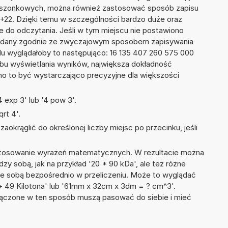
kieszonkowych, można również zastosować sposób zapisu
E+22. Dzięki temu w szczególności bardzo duże oraz
ze do odczytania. Jeśli w tym miejscu nie postawiono
podany zgodnie ze zwyczajowym sposobem zapisywania
du wyglądałoby to następująco: 16 135 407 260 575 000
bu wyświetlania wyników, największa dokładność
nno to być wystarczająco precyzyjne dla większości
 exp 3' lub '4 pow 3'.
rt 4'.
okrąglić do określonej liczby miejsc po przecinku, jeśli
 stosowanie wyrażeń matematycznych. W rezultacie można
dzy sobą, jak na przykład '20 * 90 kDa', ale też różne
ze sobą bezpośrednio w przeliczeniu. Może to wyglądać
n + 49 Kilotona' lub '61mm x 32cm x 3dm = ? cm^3'.
łączone w ten sposób muszą pasować do siebie i mieć