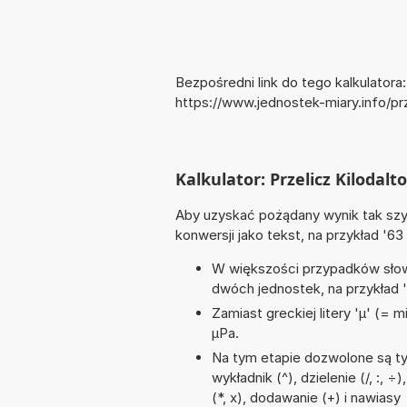
Bezpośredni link do tego kalkulatora:
https://www.jednostek-miary.info/pr
Kalkulator: Przelicz Kilodalt
Aby uzyskać pożądany wynik tak szyb
konwersji jako tekst, na przykład '63
W większości przypadków słowo
dwóch jednostek, na przykład 
Zamiast greckiej litery 'µ' (= 
µPa.
Na tym etapie dozwolone są ty
wykładnik (^), dzielenie (/, :,
(*, x), dodawanie (+) i nawiasy