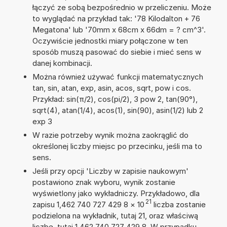
łączyć ze sobą bezpośrednio w przeliczeniu. Może
to wyglądać na przykład tak: '78 Kilodalton + 76
Megatona' lub '70mm x 68cm x 66dm = ? cm^3'.
Oczywiście jednostki miary połączone w ten
sposób muszą pasować do siebie i mieć sens w
danej kombinacji.
Można również używać funkcji matematycznych
tan, sin, atan, exp, asin, acos, sqrt, pow i cos.
Przykład: sin(π/2), cos(pi/2), 3 pow 2, tan(90°),
sqrt(4), atan(1/4), acos(1), sin(90), asin(1/2) lub 2
exp 3
W razie potrzeby wynik można zaokrąglić do
określonej liczby miejsc po przecinku, jeśli ma to
sens.
Jeśli przy opcji 'Liczby w zapisie naukowym'
postawiono znak wyboru, wynik zostanie
wyświetlony jako wykładniczy. Przykładowo, dla
21
zapisu 1,462 740 727 429 8
×
10
liczba zostanie
podzielona na wykładnik, tutaj 21, oraz właściwą
liczbę, tutaj 1,462 740 727 429 8. W przypadku