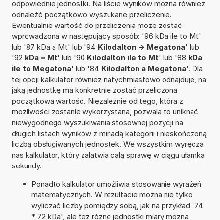
odpowiednie jednostki. Na liście wyników można również
odnaleźć początkowo wyszukane przeliczenie.
Ewentualnie wartość do przeliczenia może zostać
wprowadzona w następujący sposób: '96 kDa ile to Mt'
lub '87 kDa a Mt' lub '94
Kilodalton -> Megatona
' lub
'92
kDa = Mt
' lub '90
Kilodalton ile to Mt
' lub '88
kDa
ile to Megatona
' lub '84
Kilodalton a Megatona
'. Dla
tej opcji kalkulator również natychmiastowo odnajduje, na
jaką jednostkę ma konkretnie zostać przeliczona
początkowa wartość. Niezależnie od tego, która z
możliwości zostanie wykorzystana, pozwala to uniknąć
niewygodnego wyszukiwania stosownej pozycji na
długich listach wyników z miriadą kategorii i nieskończoną
liczbą obsługiwanych jednostek. We wszystkim wyręcza
nas kalkulator, który załatwia całą sprawę w ciągu ułamka
sekundy.
Ponadto kalkulator umożliwia stosowanie wyrażeń
matematycznych. W rezultacie można nie tylko
wyliczać liczby pomiędzy sobą, jak na przykład '74
* 72 kDa', ale też różne jednostki miary można