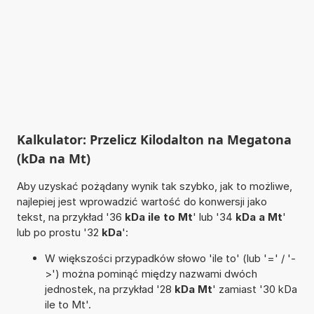
Kalkulator: Przelicz Kilodalton na Megatona
(kDa na Mt)
Aby uzyskać pożądany wynik tak szybko, jak to możliwe,
najlepiej jest wprowadzić wartość do konwersji jako
tekst, na przykład '36
kDa ile to Mt
' lub '34
kDa a Mt
'
lub po prostu '32
kDa
':
W większości przypadków słowo 'ile to' (lub '=' / '-
>') można pominąć między nazwami dwóch
jednostek, na przykład '28
kDa Mt
' zamiast '30 kDa
ile to Mt'.