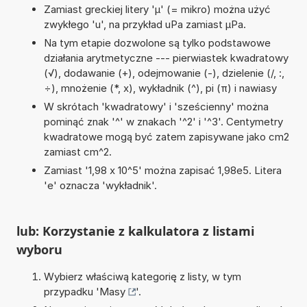
Zamiast greckiej litery 'µ' (= mikro) można użyć
zwykłego 'u', na przykład uPa zamiast µPa.
Na tym etapie dozwolone są tylko podstawowe
działania arytmetyczne --- pierwiastek kwadratowy
(√), dodawanie (+), odejmowanie (-), dzielenie (/, :,
÷), mnożenie (*, x), wykładnik (^), pi (π) i nawiasy
W skrótach 'kwadratowy' i 'sześcienny' można
pominąć znak '^' w znakach '^2' i '^3'. Centymetry
kwadratowe mogą być zatem zapisywane jako cm2
zamiast cm^2.
Zamiast '1,98 x 10^5' można zapisać 1,98e5. Litera
'e' oznacza 'wykładnik'.
lub: Korzystanie z kalkulatora z listami
wyboru
Wybierz właściwą kategorię z listy, w tym
przypadku '
Masy
'.