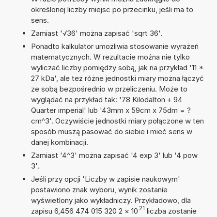
określonej liczby miejsc po przecinku, jeśli ma to
sens.
Zamiast '√36' można zapisać 'sqrt 36'.
Ponadto kalkulator umożliwia stosowanie wyrażeń
matematycznych. W rezultacie można nie tylko
wyliczać liczby pomiędzy sobą, jak na przykład '11 *
27 kDa', ale też różne jednostki miary można łączyć
ze sobą bezpośrednio w przeliczeniu. Może to
wyglądać na przykład tak: '78 Kilodalton + 94
Quarter imperial' lub '43mm x 59cm x 75dm = ?
cm^3'. Oczywiście jednostki miary połączone w ten
sposób muszą pasować do siebie i mieć sens w
danej kombinacji.
Zamiast '4^3' można zapisać '4 exp 3' lub '4 pow
3'.
Jeśli przy opcji 'Liczby w zapisie naukowym'
postawiono znak wyboru, wynik zostanie
wyświetlony jako wykładniczy. Przykładowo, dla
21
zapisu 6,456 474 015 320 2
×
10
liczba zostanie