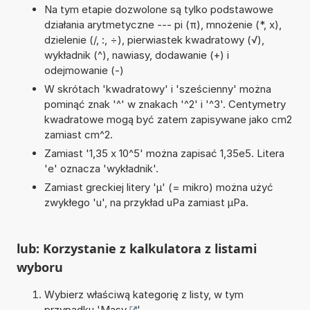
Na tym etapie dozwolone są tylko podstawowe
działania arytmetyczne --- pi (π), mnożenie (*, x),
dzielenie (/, :, ÷), pierwiastek kwadratowy (√),
wykładnik (^), nawiasy, dodawanie (+) i
odejmowanie (-)
W skrótach 'kwadratowy' i 'sześcienny' można
pominąć znak '^' w znakach '^2' i '^3'. Centymetry
kwadratowe mogą być zatem zapisywane jako cm2
zamiast cm^2.
Zamiast '1,35 x 10^5' można zapisać 1,35e5. Litera
'e' oznacza 'wykładnik'.
Zamiast greckiej litery 'µ' (= mikro) można użyć
zwykłego 'u', na przykład uPa zamiast µPa.
lub: Korzystanie z kalkulatora z listami
wyboru
Wybierz właściwą kategorię z listy, w tym
przypadku '
Masy
'.