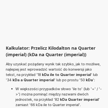
Kalkulator: Przelicz Kilodalton na Quarter
(imperial) (kDa na Quarter (imperial))
Aby uzyskać pożądany wynik tak szybko, jak to możliwe,
najlepiej jest wprowadzić wartość do konwersji jako
tekst, na przykład '18
kDa ile to Quarter imperial
' lub
'34
kDa a Quarter imperial
' lub po prostu '50
kDa
':
W większości przypadków słowo 'ile to' (lub '=' / '-
>') można pominąć między nazwami dwóch
jednostek, na przykład '82
kDa Quarter imperial
'
zamiast '66 kDa ile to Quarter imperial'.