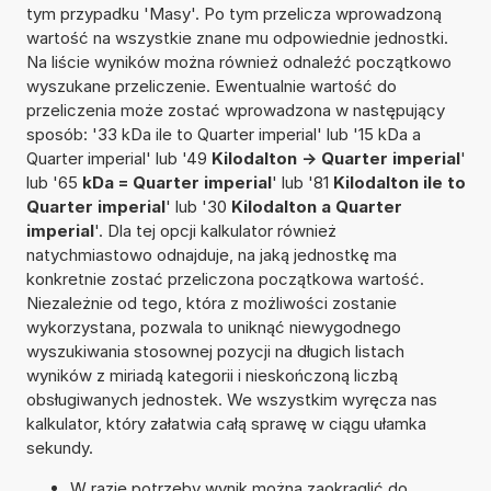
tym przypadku 'Masy'. Po tym przelicza wprowadzoną
wartość na wszystkie znane mu odpowiednie jednostki.
Na liście wyników można również odnaleźć początkowo
wyszukane przeliczenie. Ewentualnie wartość do
przeliczenia może zostać wprowadzona w następujący
sposób: '33 kDa ile to Quarter imperial' lub '15 kDa a
Quarter imperial' lub '49
Kilodalton -> Quarter imperial
'
lub '65
kDa = Quarter imperial
' lub '81
Kilodalton ile to
Quarter imperial
' lub '30
Kilodalton a Quarter
imperial
'. Dla tej opcji kalkulator również
natychmiastowo odnajduje, na jaką jednostkę ma
konkretnie zostać przeliczona początkowa wartość.
Niezależnie od tego, która z możliwości zostanie
wykorzystana, pozwala to uniknąć niewygodnego
wyszukiwania stosownej pozycji na długich listach
wyników z miriadą kategorii i nieskończoną liczbą
obsługiwanych jednostek. We wszystkim wyręcza nas
kalkulator, który załatwia całą sprawę w ciągu ułamka
sekundy.
W razie potrzeby wynik można zaokrąglić do