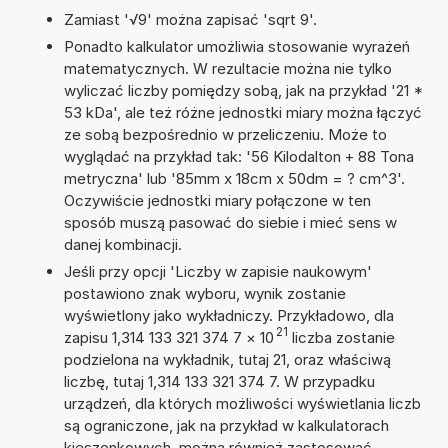
Zamiast '√9' można zapisać 'sqrt 9'.
Ponadto kalkulator umożliwia stosowanie wyrażeń
matematycznych. W rezultacie można nie tylko
wyliczać liczby pomiędzy sobą, jak na przykład '21 *
53 kDa', ale też różne jednostki miary można łączyć
ze sobą bezpośrednio w przeliczeniu. Może to
wyglądać na przykład tak: '56 Kilodalton + 88 Tona
metryczna' lub '85mm x 18cm x 50dm = ? cm^3'.
Oczywiście jednostki miary połączone w ten
sposób muszą pasować do siebie i mieć sens w
danej kombinacji.
Jeśli przy opcji 'Liczby w zapisie naukowym'
postawiono znak wyboru, wynik zostanie
wyświetlony jako wykładniczy. Przykładowo, dla
21
zapisu 1,314 133 321 374 7
×
10
liczba zostanie
podzielona na wykładnik, tutaj 21, oraz właściwą
liczbę, tutaj 1,314 133 321 374 7. W przypadku
urządzeń, dla których możliwości wyświetlania liczb
są ograniczone, jak na przykład w kalkulatorach
kieszonkowych, można również zastosować