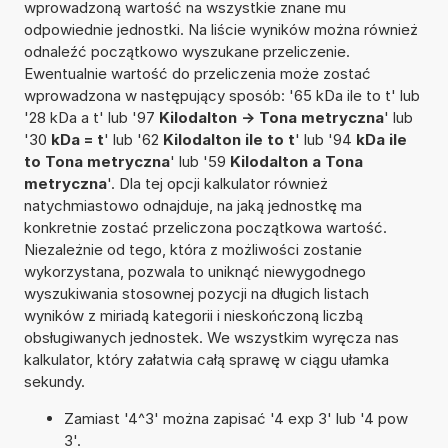
wprowadzoną wartość na wszystkie znane mu
odpowiednie jednostki. Na liście wyników można również
odnaleźć początkowo wyszukane przeliczenie.
Ewentualnie wartość do przeliczenia może zostać
wprowadzona w następujący sposób: '65 kDa ile to t' lub
'28 kDa a t' lub '97
Kilodalton -> Tona metryczna
' lub
'30
kDa = t
' lub '62
Kilodalton ile to t
' lub '94
kDa ile
to Tona metryczna
' lub '59
Kilodalton a Tona
metryczna
'. Dla tej opcji kalkulator również
natychmiastowo odnajduje, na jaką jednostkę ma
konkretnie zostać przeliczona początkowa wartość.
Niezależnie od tego, która z możliwości zostanie
wykorzystana, pozwala to uniknąć niewygodnego
wyszukiwania stosownej pozycji na długich listach
wyników z miriadą kategorii i nieskończoną liczbą
obsługiwanych jednostek. We wszystkim wyręcza nas
kalkulator, który załatwia całą sprawę w ciągu ułamka
sekundy.
Zamiast '4^3' można zapisać '4 exp 3' lub '4 pow
3'.