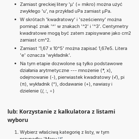
Zamiast greckiej litery 'µ' (= mikro) można użyć
zwykłego 'u', na przykład uPa zamiast µPa.
W skrótach 'kwadratowy' i 'sześcienny' można
pominąć znak '^' w znakach '^2' i '^3'. Centymetry
kwadratowe mogą być zatem zapisywane jako cm2
zamiast cm^2.
Zamiast '1,67 x 10^5' można zapisać 1,67e5. Litera
'e' oznacza 'wykładnik'.
Na tym etapie dozwolone są tylko podstawowe
działania arytmetyczne --- mnożenie (*, x),
odejmowanie (-), pierwiastek kwadratowy (√), pi
(π), wykładnik (^), dodawanie (+), nawiasy i
dzielenie (/, :, ÷)
lub: Korzystanie z kalkulatora z listami
wyboru
Wybierz właściwą kategorię z listy, w tym
przypadku '
Masy
'.