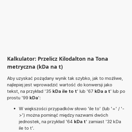
Kalkulator: Przelicz Kilodalton na Tona
metryczna (kDa na t)
Aby uzyskać pożądany wynik tak szybko, jak to możliwe,
najlepiej jest wprowadzić wartość do konwersji jako
tekst, na przykład '35
kDa ile to t
' lub '67
kDa a t
' lub po
prostu '99
kDa
':
W większości przypadków słowo 'ile to' (lub '=' / '-
>') można pominąć między nazwami dwóch
jednostek, na przykład '64
kDa t
' zamiast '32 kDa
ile to t'.