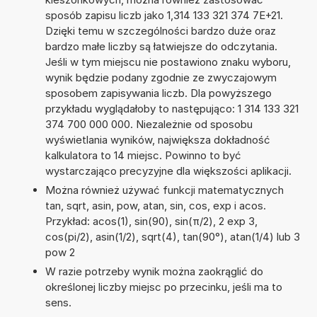
sposób zapisu liczb jako 1,314 133 321 374 7E+21.
Dzięki temu w szczególności bardzo duże oraz
bardzo małe liczby są łatwiejsze do odczytania.
Jeśli w tym miejscu nie postawiono znaku wyboru,
wynik będzie podany zgodnie ze zwyczajowym
sposobem zapisywania liczb. Dla powyższego
przykładu wyglądałoby to następująco: 1 314 133 321
374 700 000 000. Niezależnie od sposobu
wyświetlania wyników, największa dokładność
kalkulatora to 14 miejsc. Powinno to być
wystarczająco precyzyjne dla większości aplikacji.
Można również używać funkcji matematycznych
tan, sqrt, asin, pow, atan, sin, cos, exp i acos.
Przykład: acos(1), sin(90), sin(π/2), 2 exp 3,
cos(pi/2), asin(1/2), sqrt(4), tan(90°), atan(1/4) lub 3
pow 2
W razie potrzeby wynik można zaokrąglić do
określonej liczby miejsc po przecinku, jeśli ma to
sens.