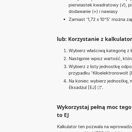
pierwiastek kwadratowy (√), pi (
dodawanie (+) i nawiasy
Zamiast '1,72 x 10^5' można zap
lub: Korzystanie z kalkulato
Wybierz właściwą kategorię z l
Następnie wpisz wartość, któr
Wybierz z listy jednostkę odpo
przypadku '
Kiloelektronowolt 
Na koniec wybierz jednostkę, 
Eksadżul [EJ]
'.
Wykorzystaj pełną moc tego 
to EJ
Kalkulator ten pozwala na wprowadze