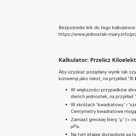
Bezpośredni link do tego kalkulatora:
https://www.jednostek-miary.info/pr
Kalkulator: Przelicz Kiloele
Aby uzyskać pożądany wynik tak szyb
konwersji jako tekst, na przykład '16
W większości przypadków słowo
dwóch jednostek, na przykład 
W skrótach 'kwadratowy' i 'sze
Centymetry kwadratowe mogą 
Zamiast greckiej litery 'µ' (= 
µPa.
Na tym etapie dozwolone są ty