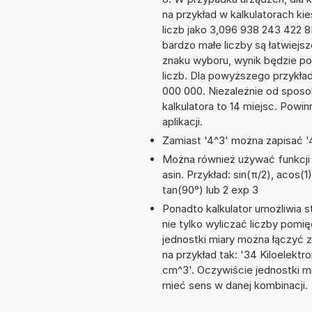
na przykład w kalkulatorach 
liczb jako 3,096 938 243 422 
bardzo małe liczby są łatwiejs
znaku wyboru, wynik będzie 
liczb. Dla powyższego przykła
000 000. Niezależnie od sposo
kalkulatora to 14 miejsc. Powi
aplikacji.
Zamiast '4^3' można zapisać '4
Można również używać funkcji m
asin. Przykład: sin(π/2), acos(1)
tan(90°) lub 2 exp 3
Ponadto kalkulator umożliwia
nie tylko wyliczać liczby pomię
jednostki miary można łączyć 
na przykład tak: '34 Kiloelekt
cm^3'. Oczywiście jednostki m
mieć sens w danej kombinacji.