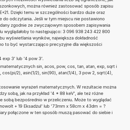
kieszonkowych, można również zastosować sposób zapisu
8E+21. Dzięki temu w szczególności bardzo duże oraz
ze do odczytania. Jeśli w tym miejscu nie postawiono
podany zgodnie ze zwyczajowym sposobem zapisywania
du wyglądałoby to następująco: 3 096 938 243 422 800
bu wyświetlania wyników, największa dokładność
nno to być wystarczająco precyzyjne dla większości
 exp 3' lub '4 pow 3'.
atematycznych sin, acos, pow, cos, tan, atan, exp, sqrt i
, cos(pi/2), asin(1/2), sin(90), atan(1/4), 3 pow 2, sqrt(4),
 stosowanie wyrażeń matematycznych. W rezultacie można
dzy sobą, jak na przykład '4 * 88 keV', ale też różne
ze sobą bezpośrednio w przeliczeniu. Może to wyglądać
ronowolt + 19 Eksadżul' lub '73mm x 58cm x 43dm = ?
iary połączone w ten sposób muszą pasować do siebie i