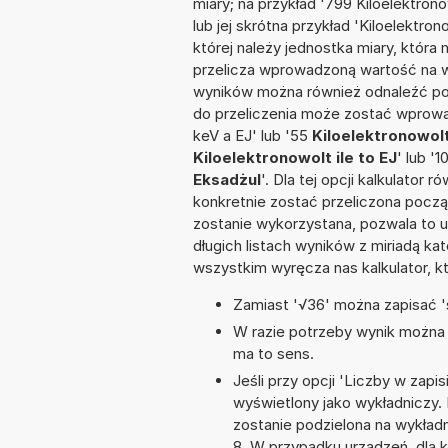
miary; na przykład '799 Kiloelektro
lub jej skrótna przykład 'Kiloelektron
której należy jednostka miary, która
przelicza wprowadzoną wartość na w
wyników można również odnaleźć po
do przeliczenia może zostać wprowad
keV a EJ' lub '55
Kiloelektronowolt
Kiloelektronowolt ile to EJ
' lub '1
Eksadżul
'. Dla tej opcji kalkulator
konkretnie zostać przeliczona począ
zostanie wykorzystana, pozwala to 
długich listach wyników z miriadą ka
wszystkim wyręcza nas kalkulator, k
Zamiast '√36' można zapisać 's
W razie potrzeby wynik można za
ma to sens.
Jeśli przy opcji 'Liczby w zap
wyświetlony jako wykładniczy.
zostanie podzielona na wykładni
8. W przypadku urządzeń, dla k