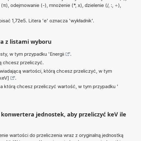
π), odejmowanie (-), mnożenie (*, x), dzielenie (/, :, ÷),
isać 1,72e5. Litera 'e' oznacza 'wykładnik'.
ra z listami wyboru
isty, w tym przypadku '
Energii
'.
ą chcesz przeliczyć.
wiadającą wartości, którą chcesz przeliczyć, w tym
[keV]
'.
na którą chcesz przeliczyć wartość, w tym przypadku '
konwertera jednostek, aby przeliczyć keV ile
nie wartości do przeliczenia wraz z oryginalną jednostką