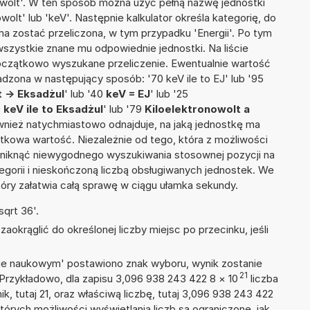
nowolt'. W ten sposób można użyć pełną nazwę jednostki
owolt' lub 'keV'. Następnie kalkulator określa kategorię, do
 ma zostać przeliczona, w tym przypadku 'Energii'. Po tym
szystkie znane mu odpowiednie jednostki. Na liście
czątkowo wyszukane przeliczenie. Ewentualnie wartość
zona w następujący sposób: '70 keV ile to EJ' lub '95
 -> Eksadżul
' lub '40
keV = EJ
' lub '25
0
keV ile to Eksadżul
' lub '79
Kiloelektronowolt a
 również natychmiastowo odnajduje, na jaką jednostkę ma
tkowa wartość. Niezależnie od tego, która z możliwości
uniknąć niewygodnego wyszukiwania stosownej pozycji na
tegorii i nieskończoną liczbą obsługiwanych jednostek. We
tóry załatwia całą sprawę w ciągu ułamka sekundy.
qrt 36'.
okrąglić do określonej liczby miejsc po przecinku, jeśli
isie naukowym' postawiono znak wyboru, wynik zostanie
21
 Przykładowo, dla zapisu 3,096 938 243 422 8
×
10
liczba
k, tutaj 21, oraz właściwą liczbę, tutaj 3,096 938 243 422
tórych możliwości wyświetlania liczb są ograniczone, jak