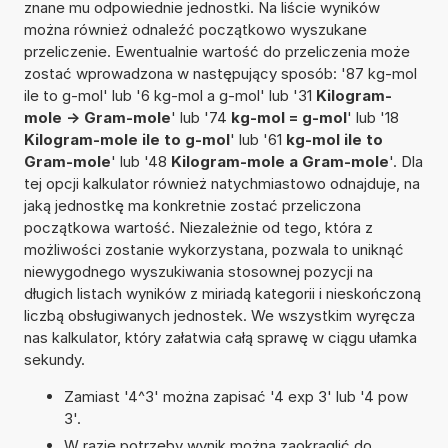
znane mu odpowiednie jednostki. Na liście wyników
można również odnaleźć początkowo wyszukane
przeliczenie. Ewentualnie wartość do przeliczenia może
zostać wprowadzona w następujący sposób: '87 kg-mol
ile to g-mol' lub '6 kg-mol a g-mol' lub '31
Kilogram-
mole -> Gram-mole
' lub '74
kg-mol = g-mol
' lub '18
Kilogram-mole ile to g-mol
' lub '61
kg-mol ile to
Gram-mole
' lub '48
Kilogram-mole a Gram-mole
'. Dla
tej opcji kalkulator również natychmiastowo odnajduje, na
jaką jednostkę ma konkretnie zostać przeliczona
początkowa wartość. Niezależnie od tego, która z
możliwości zostanie wykorzystana, pozwala to uniknąć
niewygodnego wyszukiwania stosownej pozycji na
długich listach wyników z miriadą kategorii i nieskończoną
liczbą obsługiwanych jednostek. We wszystkim wyręcza
nas kalkulator, który załatwia całą sprawę w ciągu ułamka
sekundy.
Zamiast '4^3' można zapisać '4 exp 3' lub '4 pow
3'.
W razie potrzeby wynik można zaokrąglić do