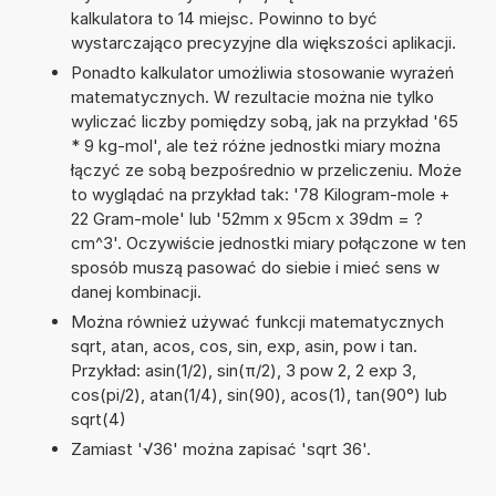
kalkulatora to 14 miejsc. Powinno to być
wystarczająco precyzyjne dla większości aplikacji.
Ponadto kalkulator umożliwia stosowanie wyrażeń
matematycznych. W rezultacie można nie tylko
wyliczać liczby pomiędzy sobą, jak na przykład '65
* 9 kg-mol', ale też różne jednostki miary można
łączyć ze sobą bezpośrednio w przeliczeniu. Może
to wyglądać na przykład tak: '78 Kilogram-mole +
22 Gram-mole' lub '52mm x 95cm x 39dm = ?
cm^3'. Oczywiście jednostki miary połączone w ten
sposób muszą pasować do siebie i mieć sens w
danej kombinacji.
Można również używać funkcji matematycznych
sqrt, atan, acos, cos, sin, exp, asin, pow i tan.
Przykład: asin(1/2), sin(π/2), 3 pow 2, 2 exp 3,
cos(pi/2), atan(1/4), sin(90), acos(1), tan(90°) lub
sqrt(4)
Zamiast '√36' można zapisać 'sqrt 36'.