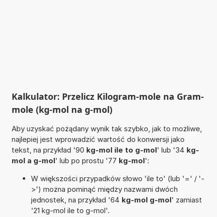
Kalkulator: Przelicz Kilogram-mole na Gram-
mole (kg-mol na g-mol)
Aby uzyskać pożądany wynik tak szybko, jak to możliwe,
najlepiej jest wprowadzić wartość do konwersji jako
tekst, na przykład '90
kg-mol ile to g-mol
' lub '34
kg-
mol a g-mol
' lub po prostu '77
kg-mol
':
W większości przypadków słowo 'ile to' (lub '=' / '-
>') można pominąć między nazwami dwóch
jednostek, na przykład '64
kg-mol g-mol
' zamiast
'21 kg-mol ile to g-mol'.