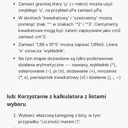
Zamiast greckiej litery 'µ' (= mikro) można użyć
zwykłego 'u', na przykład uPa zamiast µPa.
W skrótach 'kwadratowy' i 'sześcienny' można
pominąć znak '^' w znakach '^2' i '^3'. Centymetry
kwadratowe mogą być zatem zapisywane jako cm2
zamiast cm^2.
Zamiast '1,89 x 10^5' można zapisać 1,89e5. Litera
'e' oznacza 'wykładnik'.
Na tym etapie dozwolone są tylko podstawowe
działania arytmetyczne --- nawiasy, wykładnik (^),
odejmowanie (-), pi (π), dodawanie (+), mnożenie
(*, x), pierwiastek kwadratowy (√) i dzielenie (/, :, ÷)
lub: Korzystanie z kalkulatora z listami
wyboru
Wybierz właściwą kategorię z listy, w tym
przypadku '
Liczność materii
'.