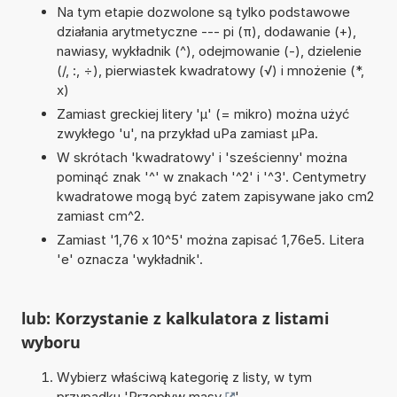
Na tym etapie dozwolone są tylko podstawowe
działania arytmetyczne --- pi (π), dodawanie (+),
nawiasy, wykładnik (^), odejmowanie (-), dzielenie
(/, :, ÷), pierwiastek kwadratowy (√) i mnożenie (*,
x)
Zamiast greckiej litery 'µ' (= mikro) można użyć
zwykłego 'u', na przykład uPa zamiast µPa.
W skrótach 'kwadratowy' i 'sześcienny' można
pominąć znak '^' w znakach '^2' i '^3'. Centymetry
kwadratowe mogą być zatem zapisywane jako cm2
zamiast cm^2.
Zamiast '1,76 x 10^5' można zapisać 1,76e5. Litera
'e' oznacza 'wykładnik'.
lub: Korzystanie z kalkulatora z listami
wyboru
Wybierz właściwą kategorię z listy, w tym
przypadku '
Przepływ masy
'.