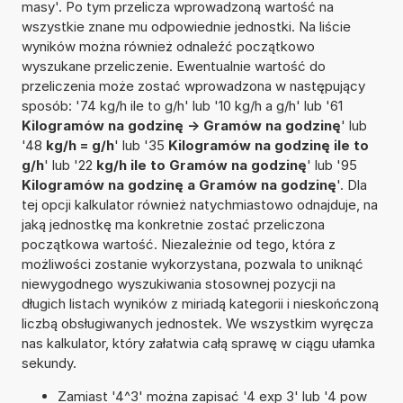
masy'. Po tym przelicza wprowadzoną wartość na
wszystkie znane mu odpowiednie jednostki. Na liście
wyników można również odnaleźć początkowo
wyszukane przeliczenie. Ewentualnie wartość do
przeliczenia może zostać wprowadzona w następujący
sposób: '74 kg/h ile to g/h' lub '10 kg/h a g/h' lub '61
Kilogramów na godzinę -> Gramów na godzinę
' lub
'48
kg/h = g/h
' lub '35
Kilogramów na godzinę ile to
g/h
' lub '22
kg/h ile to Gramów na godzinę
' lub '95
Kilogramów na godzinę a Gramów na godzinę
'. Dla
tej opcji kalkulator również natychmiastowo odnajduje, na
jaką jednostkę ma konkretnie zostać przeliczona
początkowa wartość. Niezależnie od tego, która z
możliwości zostanie wykorzystana, pozwala to uniknąć
niewygodnego wyszukiwania stosownej pozycji na
długich listach wyników z miriadą kategorii i nieskończoną
liczbą obsługiwanych jednostek. We wszystkim wyręcza
nas kalkulator, który załatwia całą sprawę w ciągu ułamka
sekundy.
Zamiast '4^3' można zapisać '4 exp 3' lub '4 pow