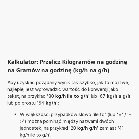
Kalkulator: Przelicz Kilogramów na godzinę
na Gramów na godzinę (kg/h na g/h)
Aby uzyskać pożądany wynik tak szybko, jak to możliwe,
najlepiej jest wprowadzić wartość do konwersji jako
tekst, na przykład '80
kg/h ile to g/h
' lub '67
kg/h a g/h
'
lub po prostu '54
kg/h
':
W większości przypadków słowo 'ile to' (lub '=' / '-
>') można pominąć między nazwami dwóch
jednostek, na przykład '28
kg/h g/h
' zamiast '41
kg/h ile to g/h'.