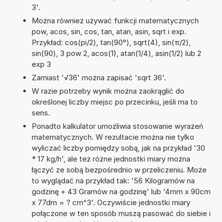
3'.
Można również używać funkcji matematycznych
pow, acos, sin, cos, tan, atan, asin, sqrt i exp.
Przykład: cos(pi/2), tan(90°), sqrt(4), sin(π/2),
sin(90), 3 pow 2, acos(1), atan(1/4), asin(1/2) lub 2
exp 3
Zamiast '√36' można zapisać 'sqrt 36'.
W razie potrzeby wynik można zaokrąglić do
określonej liczby miejsc po przecinku, jeśli ma to
sens.
Ponadto kalkulator umożliwia stosowanie wyrażeń
matematycznych. W rezultacie można nie tylko
wyliczać liczby pomiędzy sobą, jak na przykład '30
* 17 kg/h', ale też różne jednostki miary można
łączyć ze sobą bezpośrednio w przeliczeniu. Może
to wyglądać na przykład tak: '56 Kilogramów na
godzinę + 43 Gramów na godzinę' lub '4mm x 90cm
x 77dm = ? cm^3'. Oczywiście jednostki miary
połączone w ten sposób muszą pasować do siebie i