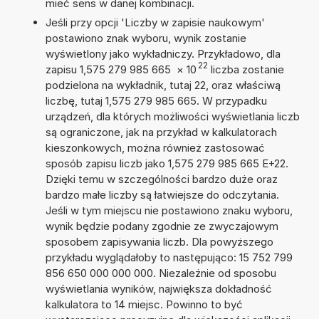
mieć sens w danej kombinacji.
Jeśli przy opcji 'Liczby w zapisie naukowym'
postawiono znak wyboru, wynik zostanie
wyświetlony jako wykładniczy. Przykładowo, dla
22
zapisu 1,575 279 985 665
×
10
liczba zostanie
podzielona na wykładnik, tutaj 22, oraz właściwą
liczbę, tutaj 1,575 279 985 665. W przypadku
urządzeń, dla których możliwości wyświetlania liczb
są ograniczone, jak na przykład w kalkulatorach
kieszonkowych, można również zastosować
sposób zapisu liczb jako 1,575 279 985 665 E+22.
Dzięki temu w szczególności bardzo duże oraz
bardzo małe liczby są łatwiejsze do odczytania.
Jeśli w tym miejscu nie postawiono znaku wyboru,
wynik będzie podany zgodnie ze zwyczajowym
sposobem zapisywania liczb. Dla powyższego
przykładu wyglądałoby to następująco: 15 752 799
856 650 000 000 000. Niezależnie od sposobu
wyświetlania wyników, największa dokładność
kalkulatora to 14 miejsc. Powinno to być