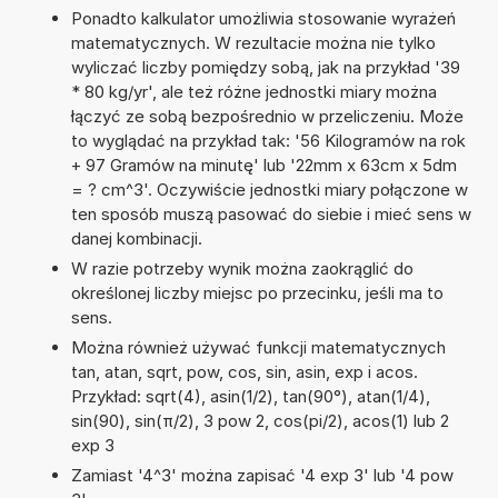
Ponadto kalkulator umożliwia stosowanie wyrażeń
matematycznych. W rezultacie można nie tylko
wyliczać liczby pomiędzy sobą, jak na przykład '39
* 80 kg/yr', ale też różne jednostki miary można
łączyć ze sobą bezpośrednio w przeliczeniu. Może
to wyglądać na przykład tak: '56 Kilogramów na rok
+ 97 Gramów na minutę' lub '22mm x 63cm x 5dm
= ? cm^3'. Oczywiście jednostki miary połączone w
ten sposób muszą pasować do siebie i mieć sens w
danej kombinacji.
W razie potrzeby wynik można zaokrąglić do
określonej liczby miejsc po przecinku, jeśli ma to
sens.
Można również używać funkcji matematycznych
tan, atan, sqrt, pow, cos, sin, asin, exp i acos.
Przykład: sqrt(4), asin(1/2), tan(90°), atan(1/4),
sin(90), sin(π/2), 3 pow 2, cos(pi/2), acos(1) lub 2
exp 3
Zamiast '4^3' można zapisać '4 exp 3' lub '4 pow