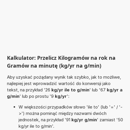
Kalkulator: Przelicz Kilogramów na rok na
Gramów na minutę (kg/yr na g/min)
Aby uzyskać pożądany wynik tak szybko, jak to możliwe,
najlepiej jest wprowadzić wartość do konwersji jako
tekst, na przykład '26
kg/yr ile to g/min
' lub '67
kg/yr a
g/min
' lub po prostu '9
kg/yr
':
W większości przypadków słowo 'ile to' (lub '=' / '-
>') można pominąć między nazwami dwóch
jednostek, na przykład '91
kg/yr g/min
' zamiast '50
kg/yr ile to g/min'.