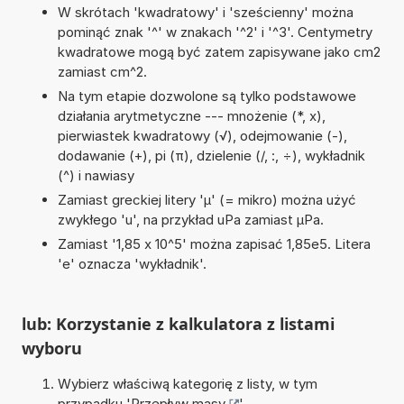
W skrótach 'kwadratowy' i 'sześcienny' można
pominąć znak '^' w znakach '^2' i '^3'. Centymetry
kwadratowe mogą być zatem zapisywane jako cm2
zamiast cm^2.
Na tym etapie dozwolone są tylko podstawowe
działania arytmetyczne --- mnożenie (*, x),
pierwiastek kwadratowy (√), odejmowanie (-),
dodawanie (+), pi (π), dzielenie (/, :, ÷), wykładnik
(^) i nawiasy
Zamiast greckiej litery 'µ' (= mikro) można użyć
zwykłego 'u', na przykład uPa zamiast µPa.
Zamiast '1,85 x 10^5' można zapisać 1,85e5. Litera
'e' oznacza 'wykładnik'.
lub: Korzystanie z kalkulatora z listami
wyboru
Wybierz właściwą kategorię z listy, w tym
przypadku '
Przepływ masy
'.