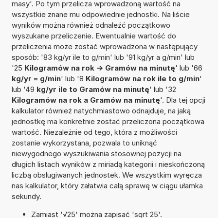
masy'. Po tym przelicza wprowadzoną wartość na
wszystkie znane mu odpowiednie jednostki. Na liście
wyników można również odnaleźć początkowo
wyszukane przeliczenie. Ewentualnie wartość do
przeliczenia może zostać wprowadzona w następujący
sposób: '83 kg/yr ile to g/min' lub '91 kg/yr a g/min' lub
'25
Kilogramów na rok -> Gramów na minutę
' lub '66
kg/yr = g/min
' lub '8
Kilogramów na rok ile to g/min
'
lub '49
kg/yr ile to Gramów na minutę
' lub '32
Kilogramów na rok a Gramów na minutę
'. Dla tej opcji
kalkulator również natychmiastowo odnajduje, na jaką
jednostkę ma konkretnie zostać przeliczona początkowa
wartość. Niezależnie od tego, która z możliwości
zostanie wykorzystana, pozwala to uniknąć
niewygodnego wyszukiwania stosownej pozycji na
długich listach wyników z miriadą kategorii i nieskończoną
liczbą obsługiwanych jednostek. We wszystkim wyręcza
nas kalkulator, który załatwia całą sprawę w ciągu ułamka
sekundy.
Zamiast '√25' można zapisać 'sqrt 25'.