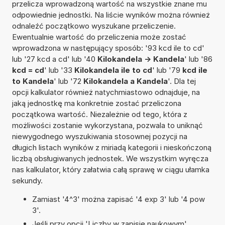
przelicza wprowadzoną wartość na wszystkie znane mu
odpowiednie jednostki. Na liście wyników można również
odnaleźć początkowo wyszukane przeliczenie.
Ewentualnie wartość do przeliczenia może zostać
wprowadzona w następujący sposób: '93 kcd ile to cd'
lub '27 kcd a cd' lub '40
Kilokandela -> Kandela
' lub '86
kcd = cd
' lub '33
Kilokandela ile to cd
' lub '79
kcd ile
to Kandela
' lub '72
Kilokandela a Kandela
'. Dla tej
opcji kalkulator również natychmiastowo odnajduje, na
jaką jednostkę ma konkretnie zostać przeliczona
początkowa wartość. Niezależnie od tego, która z
możliwości zostanie wykorzystana, pozwala to uniknąć
niewygodnego wyszukiwania stosownej pozycji na
długich listach wyników z miriadą kategorii i nieskończoną
liczbą obsługiwanych jednostek. We wszystkim wyręcza
nas kalkulator, który załatwia całą sprawę w ciągu ułamka
sekundy.
Zamiast '4^3' można zapisać '4 exp 3' lub '4 pow
3'.
Jeśli przy opcji 'Liczby w zapisie naukowym'