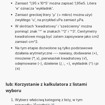
Zamiast '1,95 x 10^5' można zapisać 1,95e5. Litera
'e' oznacza 'wykładnik'.
Zamiast greckiej litery 'µ' (= mikro) można użyć
zwykłego 'u', na przykład uPa zamiast µPa.
W skrótach 'kwadratowy' i 'sześcienny' można
pominąć znak '^' w znakach '^2' i '^3'. Centymetry
kwadratowe mogą być zatem zapisywane jako cm2
zamiast cm^2.
Na tym etapie dozwolone są tylko podstawowe
działania arytmetyczne --- nawiasy, dodawanie (+),
mnożenie (*, x), pierwiastek kwadratowy (√),
odejmowanie (-), dzielenie (/, :, ÷), wykładnik (^) i pi
(π)
lub: Korzystanie z kalkulatora z listami
wyboru
Wybierz właściwą kategorię z listy, w tym
przypadku '
Światłość
'.