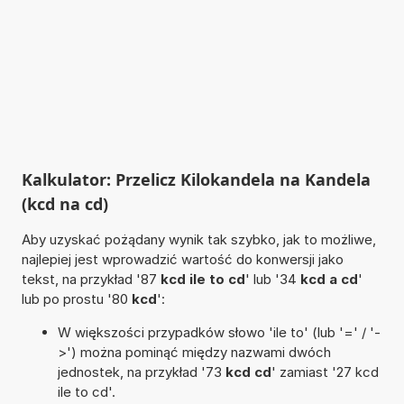
Kalkulator: Przelicz Kilokandela na Kandela
(kcd na cd)
Aby uzyskać pożądany wynik tak szybko, jak to możliwe,
najlepiej jest wprowadzić wartość do konwersji jako
tekst, na przykład '87
kcd ile to cd
' lub '34
kcd a cd
'
lub po prostu '80
kcd
':
W większości przypadków słowo 'ile to' (lub '=' / '-
>') można pominąć między nazwami dwóch
jednostek, na przykład '73
kcd cd
' zamiast '27 kcd
ile to cd'.