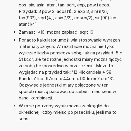
cos, sin, asin, atan, tan, sqrt, exp, pow i acos.
Przykład: 3 pow 2, acos(1), 2 exp 3, sin(π/2),
tan(90°), sqrt(4), asin(1/2), cos(pi/2), sin(90) lub
atan(1/4)
Zamiast '√16' można zapisać 'sqrt 16'.
Ponadto kalkulator umożliwia stosowanie wyrażeń
matematycznych. W rezultacie można nie tylko
wyliczać liczby pomiędzy sobą, jak na przykład '5 *
51 kcd', ale też różne jednostki miary można łączyć
ze sobą bezpośrednio w przeliczeniu. Może to
wyglądać na przykład tak: '12 Kilokandela + 58
Kandela' lub '97mm x 44cm x 90dm = ? cm^3'.
Oczywiście jednostki miary połączone w ten
sposób muszą pasować do siebie i mieć sens w
danej kombinacji.
W razie potrzeby wynik można zaokrąglić do
określonej liczby miejsc po przecinku, jeśli ma to
sens.