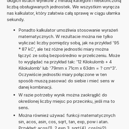
długich listach wyników z miriadą kategorii i nieskończoną
liczbą obsługiwanych jednostek. We wszystkim wyręcza
nas kalkulator, który załatwia całą sprawę w ciągu ułamka
sekundy.
Ponadto kalkulator umożliwia stosowanie wyrażeń
matematycznych. W rezultacie można nie tylko
wyliczać liczby pomiędzy sobą, jak na przykład '95
* 87 kC', ale też różne jednostki miary można
łączyć ze sobą bezpośrednio w przeliczeniu. Może
to wyglądać na przykład tak: '12 Kilokulomb + 4
Kilokulomb' lub '79mm x 71cm x 63dm = ? cm^3'.
Oczywiście jednostki miary połączone w ten
sposób muszą pasować do siebie i mieć sens w
danej kombinacji.
W razie potrzeby wynik można zaokrąglić do
określonej liczby miejsc po przecinku, jeśli ma to
sens.
Można również używać funkcji matematycznych
sin, acos, asin, cos, sqrt, tan, exp, pow i atan.
Przykład: acos(1), 2 exp 3, sqrt(4), cos(pi/2),