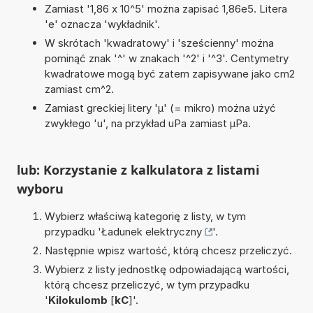
Zamiast '1,86 x 10^5' można zapisać 1,86e5. Litera
'e' oznacza 'wykładnik'.
W skrótach 'kwadratowy' i 'sześcienny' można
pominąć znak '^' w znakach '^2' i '^3'. Centymetry
kwadratowe mogą być zatem zapisywane jako cm2
zamiast cm^2.
Zamiast greckiej litery 'µ' (= mikro) można użyć
zwykłego 'u', na przykład uPa zamiast µPa.
lub: Korzystanie z kalkulatora z listami
wyboru
Wybierz właściwą kategorię z listy, w tym
przypadku '
Ładunek elektryczny
'.
Następnie wpisz wartość, którą chcesz przeliczyć.
Wybierz z listy jednostkę odpowiadającą wartości,
którą chcesz przeliczyć, w tym przypadku
'
Kilokulomb
[
kC
]'.