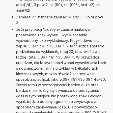
atan(1/4), 3 pow 2, sin(90), tan(90°), sin(π/2) lub
asin(1/2)
Zamiast '4^3' można zapisać '4 exp 3' lub '4 pow
3'.
Jeśli przy opcji 'Liczby w zapisie naukowym'
postawiono znak wyboru, wynik zostanie
wyświetlony jako wykładniczy. Przykładowo, dla
20
zapisu 5,097 481 435 094 4
×
10
liczba zostanie
podzielona na wykładnik, tutaj 20, oraz właściwą
liczbę, tutaj 5,097 481 435 094 4. W przypadku
urządzeń, dla których możliwości wyświetlania liczb
są ograniczone, jak na przykład w kalkulatorach
kieszonkowych, można również zastosować
sposób zapisu liczb jako 5,097 481 435 094 4E+20.
Dzięki temu w szczególności bardzo duże oraz
bardzo małe liczby są łatwiejsze do odczytania.
Jeśli w tym miejscu nie postawiono znaku wyboru,
wynik będzie podany zgodnie ze zwyczajowym
sposobem zapisywania liczb. Dla powyższego
przykładu wyglądałoby to następująco: 509 748 143