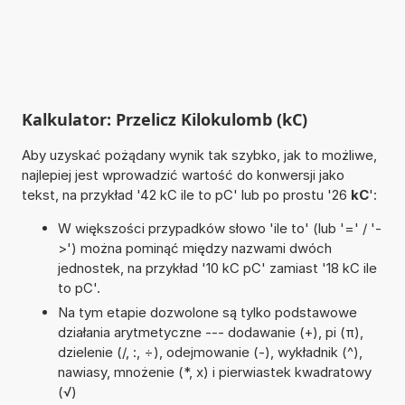
Kalkulator: Przelicz Kilokulomb (kC)
Aby uzyskać pożądany wynik tak szybko, jak to możliwe,
najlepiej jest wprowadzić wartość do konwersji jako
tekst, na przykład '42 kC ile to pC' lub po prostu '26
kC
':
W większości przypadków słowo 'ile to' (lub '=' / '-
>') można pominąć między nazwami dwóch
jednostek, na przykład '10 kC pC' zamiast '18 kC ile
to pC'.
Na tym etapie dozwolone są tylko podstawowe
działania arytmetyczne --- dodawanie (+), pi (π),
dzielenie (/, :, ÷), odejmowanie (-), wykładnik (^),
nawiasy, mnożenie (*, x) i pierwiastek kwadratowy
(√)