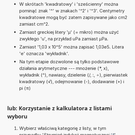
W skrótach 'kwadratowy' i 'sześcienny' można
pominąć znak '^' w znakach '^2' i '^3'. Centymetry
kwadratowe mogą być zatem zapisywane jako cm2
zamiast cm^2.
Zamiast greckiej litery 'µ' (= mikro) można użyć
zwykłego 'u', na przykład uPa zamiast µPa.
Zamiast '1,03 x 10^5' można zapisać 1,03e5. Litera
'e' oznacza 'wykładnik'.
Na tym etapie dozwolone są tylko podstawowe
działania arytmetyczne --- mnożenie (*, x),
wykładnik (^), nawiasy, dzielenie (/, :, ÷), pierwiastek
kwadratowy (√), odejmowanie (-), dodawanie (+) i
pi (π)
lub: Korzystanie z kalkulatora z listami
wyboru
Wybierz właściwą kategorię z listy, w tym
przypadku '
Strumień indukcji magnetycznej
'.