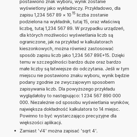
postawiono znak wyboru, wynik zostanie
wyświetlony jako wykładniczy. Przykładowo, dla
15
zapisu 1,234 567 89
×
10
liczba zostanie
podzielona na wykładnik, tutaj 15, oraz właściwą
liczbę, tutaj 1,234 567 89. W przypadku urządzeń,
dla których możliwości wyświetlania liczb są
ograniczone, jak na przykład w kalkulatorach
kieszonkowych, można również zastosować
sposób zapisu liczb jako 1,234 567 89E+15. Dzięki
temu w szczególności bardzo duże oraz bardzo
małe liczby są łatwiejsze do odczytania. Jeśli w tym
miejscu nie postawiono znaku wyboru, wynik będzie
podany zgodnie ze zwyczajowym sposobem
zapisywania liczb. Dla powyższego przykładu
wyglądałoby to następująco: 1 234 567 890 000
000. Niezależnie od sposobu wyświetlania wyników,
największa dokładność kalkulatora to 14 miejsc.
Powinno to być wystarczająco precyzyjne dla
większości aplikacji.
Zamiast '√4' można zapisać 'sqrt 4'.