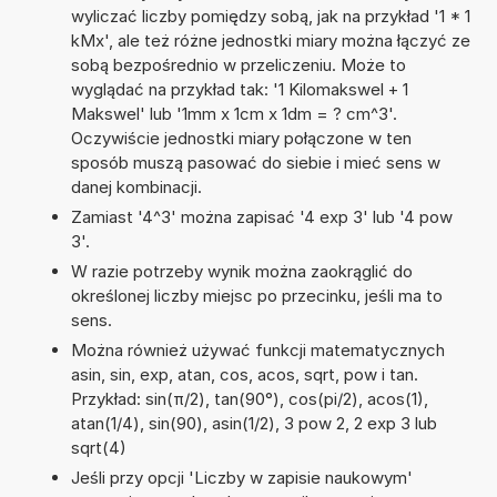
wyliczać liczby pomiędzy sobą, jak na przykład '1 * 1
kMx', ale też różne jednostki miary można łączyć ze
sobą bezpośrednio w przeliczeniu. Może to
wyglądać na przykład tak: '1 Kilomakswel + 1
Makswel' lub '1mm x 1cm x 1dm = ? cm^3'.
Oczywiście jednostki miary połączone w ten
sposób muszą pasować do siebie i mieć sens w
danej kombinacji.
Zamiast '4^3' można zapisać '4 exp 3' lub '4 pow
3'.
W razie potrzeby wynik można zaokrąglić do
określonej liczby miejsc po przecinku, jeśli ma to
sens.
Można również używać funkcji matematycznych
asin, sin, exp, atan, cos, acos, sqrt, pow i tan.
Przykład: sin(π/2), tan(90°), cos(pi/2), acos(1),
atan(1/4), sin(90), asin(1/2), 3 pow 2, 2 exp 3 lub
sqrt(4)
Jeśli przy opcji 'Liczby w zapisie naukowym'