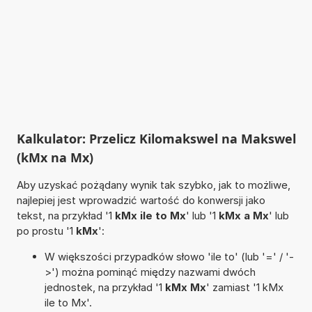
Kalkulator: Przelicz Kilomakswel na Makswel
(kMx na Mx)
Aby uzyskać pożądany wynik tak szybko, jak to możliwe,
najlepiej jest wprowadzić wartość do konwersji jako
tekst, na przykład '1
kMx ile to Mx
' lub '1
kMx a Mx
' lub
po prostu '1
kMx
':
W większości przypadków słowo 'ile to' (lub '=' / '-
>') można pominąć między nazwami dwóch
jednostek, na przykład '1
kMx Mx
' zamiast '1 kMx
ile to Mx'.