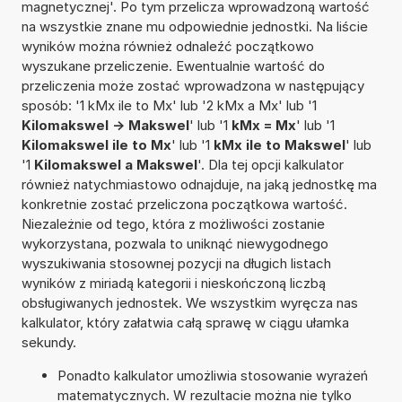
magnetycznej'. Po tym przelicza wprowadzoną wartość
na wszystkie znane mu odpowiednie jednostki. Na liście
wyników można również odnaleźć początkowo
wyszukane przeliczenie. Ewentualnie wartość do
przeliczenia może zostać wprowadzona w następujący
sposób: '1 kMx ile to Mx' lub '2 kMx a Mx' lub '1
Kilomakswel -> Makswel
' lub '1
kMx = Mx
' lub '1
Kilomakswel ile to Mx
' lub '1
kMx ile to Makswel
' lub
'1
Kilomakswel a Makswel
'. Dla tej opcji kalkulator
również natychmiastowo odnajduje, na jaką jednostkę ma
konkretnie zostać przeliczona początkowa wartość.
Niezależnie od tego, która z możliwości zostanie
wykorzystana, pozwala to uniknąć niewygodnego
wyszukiwania stosownej pozycji na długich listach
wyników z miriadą kategorii i nieskończoną liczbą
obsługiwanych jednostek. We wszystkim wyręcza nas
kalkulator, który załatwia całą sprawę w ciągu ułamka
sekundy.
Ponadto kalkulator umożliwia stosowanie wyrażeń
matematycznych. W rezultacie można nie tylko