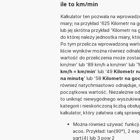
ile to km/min
Kalkulator ten pozwala na wprowadze
miary; na przykład '625 Kilometr na
lub jej skrótna przykład 'Kilometr na 
do której należy jednostka miary, kt
Po tym przelicza wprowadzoną warto
liście wyników można również odnal
wartość do przeliczenia może zosta
km/min' lub '89 km/h a km/min' lub '
km/h = km/min
' lub '49
Kilometr n
na minutę
' lub '58
Kilometr na god
również natychmiastowo odnajduje, n
początkowa wartość. Niezależnie od
to uniknąć niewygodnego wyszukiwani
kategorii i nieskończoną liczbą obs
kalkulator, który załatwia całą spra
Można również używać funkcji m
acos. Przykład: tan(90°), 2 exp 3
sqrt(4) lub 3 pow 2