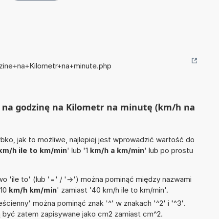
dzine+na+Kilometr+na+minute.php
tr na godzinę na Kilometr na minutę (km/h na
ko, jak to możliwe, najlepiej jest wprowadzić wartość do
km/h ile to km/min
' lub '1
km/h a km/min
' lub po prostu
 'ile to' (lub '=' / '->') można pominąć między nazwami
'10
km/h km/min
' zamiast '40 km/h ile to km/min'.
ścienny' można pominąć znak '^' w znakach '^2' i '^3'.
być zatem zapisywane jako cm2 zamiast cm^2.