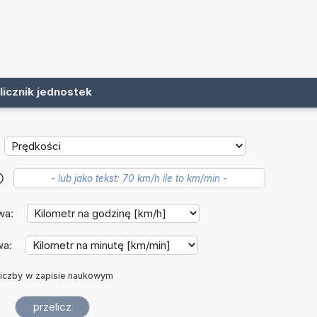
licznik jednostek
?
wa:
wa:
iczby w zapisie naukowym