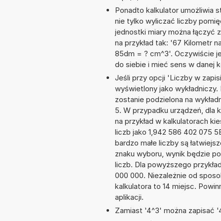
Ponadto kalkulator umożliwia
nie tylko wyliczać liczby pomię
jednostki miary można łączyć 
na przykład tak: '67 Kilometr 
85dm = ? cm^3'. Oczywiście j
do siebie i mieć sens w danej k
Jeśli przy opcji 'Liczby w zap
wyświetlony jako wykładniczy.
zostanie podzielona na wykładni
5. W przypadku urządzeń, dla k
na przykład w kalkulatorach 
liczb jako 1,942 586 402 075 
bardzo małe liczby są łatwiejs
znaku wyboru, wynik będzie 
liczb. Dla powyższego przykła
000 000. Niezależnie od sposo
kalkulatora to 14 miejsc. Powi
aplikacji.
Zamiast '4^3' można zapisać '4