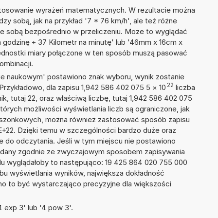
 stosowanie wyrażeń matematycznych. W rezultacie można
dzy sobą, jak na przykład '7 * 76 km/h', ale też różne
ze sobą bezpośrednio w przeliczeniu. Może to wyglądać
na godzinę + 37 Kilometr na minutę' lub '46mm x 16cm x
ednostki miary połączone w ten sposób muszą pasować
ombinacji.
isie naukowym' postawiono znak wyboru, wynik zostanie
22
 Przykładowo, dla zapisu 1,942 586 402 075 5
×
10
liczba
k, tutaj 22, oraz właściwą liczbę, tutaj 1,942 586 402 075
tórych możliwości wyświetlania liczb są ograniczone, jak
kieszonkowych, można również zastosować sposób zapisu
5E+22. Dzięki temu w szczególności bardzo duże oraz
ze do odczytania. Jeśli w tym miejscu nie postawiono
podany zgodnie ze zwyczajowym sposobem zapisywania
du wyglądałoby to następująco: 19 425 864 020 755 000
bu wyświetlania wyników, największa dokładność
nno to być wystarczająco precyzyjne dla większości
 exp 3' lub '4 pow 3'.