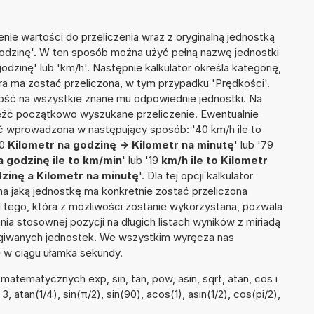
nie wartości do przeliczenia wraz z oryginalną jednostką
 godzinę'. W ten sposób można użyć pełną nazwę jednostki
godzinę' lub 'km/h'. Następnie kalkulator określa kategorię,
óra ma zostać przeliczona, w tym przypadku 'Prędkości'.
ść na wszystkie znane mu odpowiednie jednostki. Na
eźć początkowo wyszukane przeliczenie. Ewentualnie
ć wprowadzona w następujący sposób: '40 km/h ile to
10
Kilometr na godzinę -> Kilometr na minutę
' lub '79
a godzinę ile to km/min
' lub '19
km/h ile to Kilometr
zinę a Kilometr na minutę
'. Dla tej opcji kalkulator
a jaką jednostkę ma konkretnie zostać przeliczona
 tego, która z możliwości zostanie wykorzystana, pozwala
a stosownej pozycji na długich listach wyników z miriadą
ługiwanych jednostek. We wszystkim wyręcza nas
wę w ciągu ułamka sekundy.
atematycznych exp, sin, tan, pow, asin, sqrt, atan, cos i
, atan(1/4), sin(π/2), sin(90), acos(1), asin(1/2), cos(pi/2),