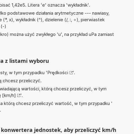
isać 1,42e5. Litera 'e' oznacza 'wykładnik'.
lko podstawowe działania arytmetyczne --- nawiasy,
*, x), wykładnik (^), dzielenie (/, :, ÷), pierwiastek
(-)
mikro) można użyć zwykłego 'u', na przykład uPa zamiast
ra z listami wyboru
isty, w tym przypadku '
Prędkości
'.
ą chcesz przeliczyć.
wiadającą wartości, którą chcesz przeliczyć, w tym
ę [km/h]
'.
na którą chcesz przeliczyć wartość, w tym przypadku '
.
 konwertera jednostek, aby przeliczyć km/h