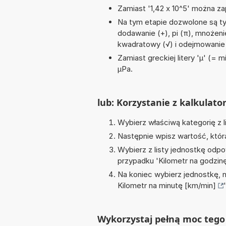
Zamiast '1,42 x 10^5' można zap
Na tym etapie dozwolone są ty
dodawanie (+), pi (π), mnożenie (
kwadratowy (√) i odejmowanie 
Zamiast greckiej litery 'µ' (= 
µPa.
lub: Korzystanie z kalkulato
Wybierz właściwą kategorię z l
Następnie wpisz wartość, któr
Wybierz z listy jednostkę odpo
przypadku '
Kilometr na godzin
Na koniec wybierz jednostkę, 
Kilometr na minutę [km/min]
'
Wykorzystaj pełną moc tego