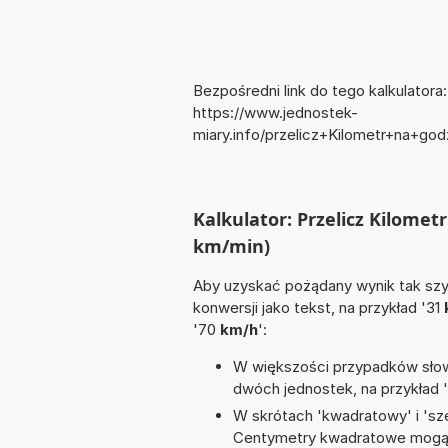
Bezpośredni link do tego kalkulatora:
https://www.jednostek-
miary.info/przelicz+Kilometr+na+go
Kalkulator: Przelicz Kilome
km/min)
Aby uzyskać pożądany wynik tak szyb
konwersji jako tekst, na przykład '31
'70
km/h
':
W większości przypadków słowo
dwóch jednostek, na przykład 
W skrótach 'kwadratowy' i 'sze
Centymetry kwadratowe mogą 