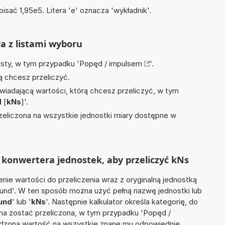
isać 1,95e5. Litera 'e' oznacza 'wykładnik'.
ra z listami wyboru
isty, w tym przypadku '
Popęd / impulsem
'.
ą chcesz przeliczyć.
wiadającą wartości, którą chcesz przeliczyć, w tym
d
[
kNs
]'.
zeliczona na wszystkie jednostki miary dostępne w
konwertera jednostek, aby przeliczyć kNs
nie wartości do przeliczenia wraz z oryginalną jednostką
ekund'. W ten sposób można użyć pełną nazwę jednostki lub
und
' lub '
kNs
'. Następnie kalkulator określa kategorię, do
 ma zostać przeliczona, w tym przypadku 'Popęd /
adzoną wartość na wszystkie znane mu odpowiednie