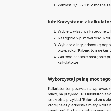
Zamiast '1,95 x 10^5' można zap
lub: Korzystanie z kalkulato
Wybierz właściwą kategorię z l
Następnie wpisz wartość, któr
Wybierz z listy jednostkę odpo
przypadku '
Kiloniuton sekun
Wartość zostanie następnie pr
kalkulatorze.
Wykorzystaj pełną moc tego 
Kalkulator ten pozwala na wprowadze
miary; na przykład '120 Kiloniuton s
jej skrótna przykład '
Kiloniuton sek
której należy jednostka miary, która
impulsem'. Po tym przelicza wprow