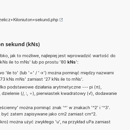
zelicz+Kiloniuton+sekund.php
ton sekund (kNs)
ko, jak to możliwe, najlepiej jest wprowadzić wartość do
 kNs ile to mNs' lub po prostu '80
kNs
':
 'ile to' (lub '=' / '->') można pominąć między nazwami
'73 kNs mNs' zamiast '27 kNs ile to mNs'.
lko podstawowe działania arytmetyczne --- pi (π),
 dzielenie (/, :, ÷), pierwiastek kwadratowy (√), dodawanie
ścienny' można pominąć znak '^' w znakach '^2' i '^3'.
być zatem zapisywane jako cm2 zamiast cm^2.
mikro) można użyć zwykłego 'u', na przykład uPa zamiast