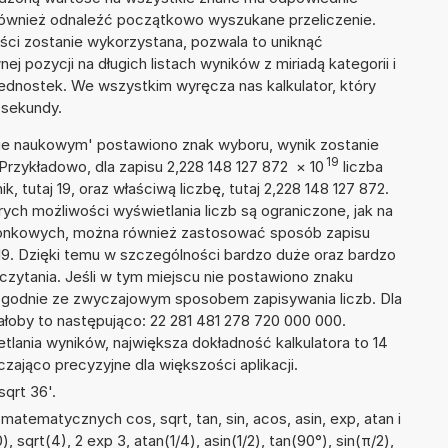
 również odnaleźć początkowo wyszukane przeliczenie.
ości zostanie wykorzystana, pozwala to uniknąć
pozycji na długich listach wyników z miriadą kategorii i
ednostek. We wszystkim wyręcza nas kalkulator, który
 sekundy.
isie naukowym' postawiono znak wyboru, wynik zostanie
19
Przykładowo, dla zapisu 2,228 148 127 872
×
10
liczba
, tutaj 19, oraz właściwą liczbę, tutaj 2,228 148 127 872.
ych możliwości wyświetlania liczb są ograniczone, jak na
szonkowych, można również zastosować sposób zapisu
+19. Dzięki temu w szczególności bardzo duże oraz bardzo
dczytania. Jeśli w tym miejscu nie postawiono znaku
zgodnie ze zwyczajowym sposobem zapisywania liczb. Dla
oby to następująco: 22 281 481 278 720 000 000.
tlania wyników, największa dokładność kalkulatora to 14
zająco precyzyjne dla większości aplikacji.
qrt 36'.
atematycznych cos, sqrt, tan, sin, acos, asin, exp, atan i
, sqrt(4), 2 exp 3, atan(1/4), asin(1/2), tan(90°), sin(π/2),