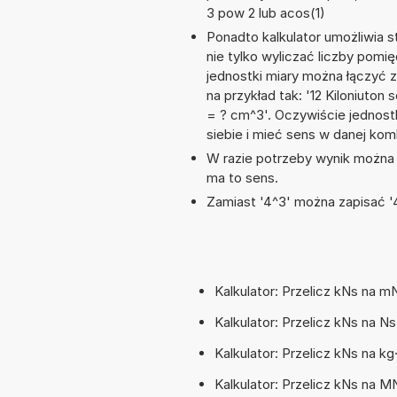
3 pow 2 lub acos(1)
Ponadto kalkulator umożliwia
nie tylko wyliczać liczby pomię
jednostki miary można łączyć 
na przykład tak: '12 Kiloniuto
= ? cm^3'. Oczywiście jednos
siebie i mieć sens w danej komb
W razie potrzeby wynik można za
ma to sens.
Zamiast '4^3' można zapisać '4
Kalkulator: Przelicz kNs na m
Kalkulator: Przelicz kNs na N
Kalkulator: Przelicz kNs na k
Kalkulator: Przelicz kNs na 