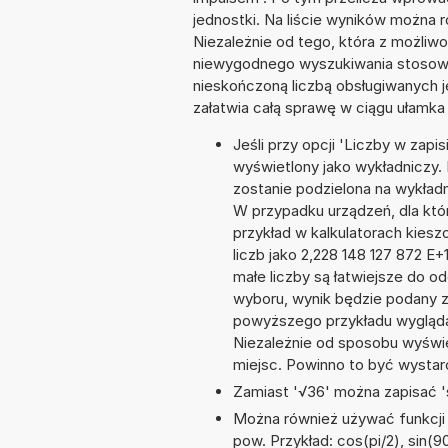
jednostki. Na liście wyników można
Niezależnie od tego, która z możliw
niewygodnego wyszukiwania stosownej 
nieskończoną liczbą obsługiwanych j
załatwia całą sprawę w ciągu ułamka
Jeśli przy opcji 'Liczby w zap
wyświetlony jako wykładniczy. 
zostanie podzielona na wykładnik
W przypadku urządzeń, dla któr
przykład w kalkulatorach kie
liczb jako 2,228 148 127 872 E
małe liczby są łatwiejsze do o
wyboru, wynik będzie podany 
powyższego przykładu wyglądał
Niezależnie od sposobu wyświe
miejsc. Powinno to być wystarc
Zamiast '√36' można zapisać 's
Można również używać funkcji m
pow. Przykład: cos(pi/2), sin(90)