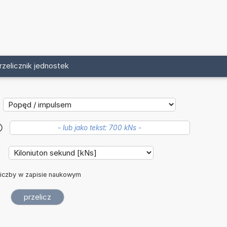
rzelicznik jednostek
?
:
iczby w zapisie naukowym