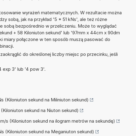
 stosowanie wyrażeń matematycznych. W rezultacie można
dzy sobą, jak na przykład '5 * 51 kNs', ale też różne
ze sobą bezpośrednio w przeliczeniu. Może to wyglądać
n sekund + 58 Kiloniuton sekund' lub '97mm x 44cm x 90dm
tki miary połączone w ten sposób muszą pasować do
inacji.
okrąglić do określonej liczby miejsc po przecinku, jeśli
 exp 3' lub '4 pow 3'.
Ns (Kiloniuton sekund na Miliniuton sekund)
s (Kiloniuton sekund na Niuton sekund)
g·m/s (Kiloniuton sekund na ilogram metrów na sekundę)
MNs (Kiloniuton sekund na Meganiuton sekund)