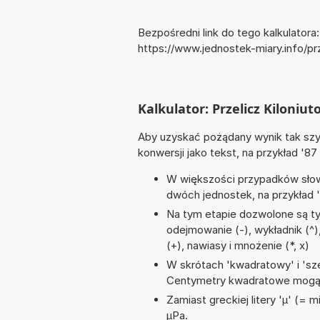
Bezpośredni link do tego kalkulatora:
https://www.jednostek-miary.info/pr
Kalkulator: Przelicz Kiloniu
Aby uzyskać pożądany wynik tak szyb
konwersji jako tekst, na przykład '87
W większości przypadków słowo
dwóch jednostek, na przykład 
Na tym etapie dozwolone są ty
odejmowanie (-), wykładnik (^),
(+), nawiasy i mnożenie (*, x)
W skrótach 'kwadratowy' i 'sze
Centymetry kwadratowe mogą 
Zamiast greckiej litery 'µ' (= 
µPa.