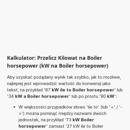
Kalkulator: Przelicz Kilowat na Boiler
horsepower (kW na Boiler horsepower)
Aby uzyskać pożądany wynik tak szybko, jak to możliwe,
najlepiej jest wprowadzić wartość do konwersji jako
tekst, na przykład '87
kW ile to Boiler horsepower
' lub
'34
kW a Boiler horsepower
' lub po prostu '80
kW
':
W większości przypadków słowo 'ile to' (lub '=' / '-
>') można pominąć między nazwami dwóch
jednostek, na przykład '73
kW Boiler
horsepower
' zamiast '27 kW ile to Boiler