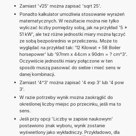
Zamiast '√25' można zapisać 'sqrt 25'.
Ponadto kalkulator umożliwia stosowanie wyrażeń
matematycznych. W rezultacie można nie tylko
wyliczać liczby pomiędzy sobą, jak na przykład '5 *
51 kW', ale też różne jednostki miary można łączyć
ze sobą bezpośrednio w przeliczeniu. Może to
wyglądać na przykład tak: '12 Kilowat + 58 Boiler
horsepower' lub '97mm x 44cm x 90dm = ? cm^3'.
Oczywiście jednostki miary połączone w ten
sposób muszą pasować do siebie i mieć sens w
danej kombinacji.
Zamiast '4^3' można zapisać '4 exp 3' lub '4 pow
3'.
W razie potrzeby wynik można zaokrąglić do
określonej liczby miejsc po przecinku, jeśli ma to
sens.
Jeśli przy opcji 'Liczby w zapisie naukowym'
postawiono znak wyboru, wynik zostanie
wyświetlony jako wykładniczy. Przykładowo, dla