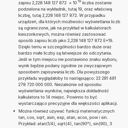
19
zapisu 2,228 148 127 872
×
10
liczba zostanie
podzielona na wykładnik, tutaj 19, oraz właściwą
liczbę, tutaj 2,228 148 127 872. W przypadku
urządzeń, dla których możliwości wyświetlania liczb
są ograniczone, jak na przykład w kalkulatorach
kieszonkowych, można również zastosować
sposób zapisu liczb jako 2,228 148 127 872 E+19.
Dzięki temu w szczególności bardzo duże oraz
bardzo małe liczby są łatwiejsze do odczytania.
Jeśli w tym miejscu nie postawiono znaku wyboru,
wynik będzie podany zgodnie ze zwyczajowym
sposobem zapisywania liczb. Dla powyższego
przykładu wyglądałoby to następująco: 22 281 481
278 720 000 000. Niezależnie od sposobu
wyświetlania wyników, największa dokładność
kalkulatora to 14 miejsc. Powinno to być
wystarczająco precyzyjne dla większości aplikacji.
Można również używać funkcji matematycznych
tan, cos, sqrt, asin, exp, atan, acos, pow i sin.
Przykład: atan(1/4), sqrt(4), tan(90°), sin(90), 3