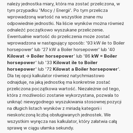
należy jednostka miary, która ma zostać przeliczona, w
tym przypadku 'Mocy / Energii'. Po tym przelicza
wprowadzoną wartość na wszystkie znane mu
odpowiednie jednostki. Na liście wyników można również
odnaleźć początkowo wyszukane przeliczenie.
Ewentualnie wartość do przeliczenia może zostać
wprowadzona w następujący sposób: '93 kW ile to Boiler
horsepower' lub '27 kW a Boiler horsepower' lub '40
Kilowat -> Boiler horsepower
' lub '86
kW = Boiler
horsepower
' lub '33
Kilowat ile to Boiler
horsepower
' lub '72
Kilowat a Boiler horsepower
'.
Dla tej opcji kalkulator również natychmiastowo
odnajduje, na jaką jednostkę ma konkretnie zostać
przeliczona początkowa wartość. Niezależnie od tego,
która z możliwości zostanie wykorzystana, pozwala to
uniknąć niewygodnego wyszukiwania stosownej pozycji
na długich listach wyników z miriadą kategorii i
nieskończoną liczbą obsługiwanych jednostek. We
wszystkim wyręcza nas kalkulator, który załatwia całą
sprawę w ciągu ułamka sekundy.