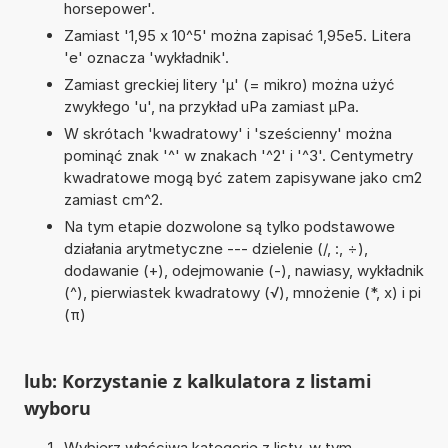
horsepower'.
Zamiast '1,95 x 10^5' można zapisać 1,95e5. Litera
'e' oznacza 'wykładnik'.
Zamiast greckiej litery 'µ' (= mikro) można użyć
zwykłego 'u', na przykład uPa zamiast µPa.
W skrótach 'kwadratowy' i 'sześcienny' można
pominąć znak '^' w znakach '^2' i '^3'. Centymetry
kwadratowe mogą być zatem zapisywane jako cm2
zamiast cm^2.
Na tym etapie dozwolone są tylko podstawowe
działania arytmetyczne --- dzielenie (/, :, ÷),
dodawanie (+), odejmowanie (-), nawiasy, wykładnik
(^), pierwiastek kwadratowy (√), mnożenie (*, x) i pi
(π)
lub: Korzystanie z kalkulatora z listami
wyboru
Wybierz właściwą kategorię z listy, w tym