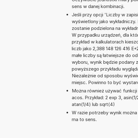
sens w danej kombinacji.
Jeśli przy opcji 'Liczby w zap
wyświetlony jako wykładniczy. 
zostanie podzielona na wykładni
W przypadku urządzeń, dla któr
przykład w kalkulatorach kie
liczb jako 2,388 148 126 416 E
małe liczby są łatwiejsze do o
wyboru, wynik będzie podany 
powyższego przykładu wyglądał
Niezależnie od sposobu wyświe
miejsc. Powinno to być wystarc
Można również używać funkcji m
acos. Przykład: 2 exp 3, asin(1/
atan(1/4) lub sqrt(4)
W razie potrzeby wynik można za
ma to sens.