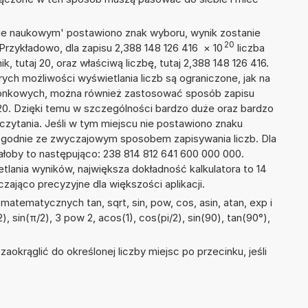
isie naukowym' postawiono znak wyboru, wynik zostanie
20
Przykładowo, dla zapisu 2,388 148 126 416
×
10
liczba
k, tutaj 20, oraz właściwą liczbę, tutaj 2,388 148 126 416.
ych możliwości wyświetlania liczb są ograniczone, jak na
szonkowych, można również zastosować sposób zapisu
+20. Dzięki temu w szczególności bardzo duże oraz bardzo
dczytania. Jeśli w tym miejscu nie postawiono znaku
zgodnie ze zwyczajowym sposobem zapisywania liczb. Dla
oby to następująco: 238 814 812 641 600 000 000.
tlania wyników, największa dokładność kalkulatora to 14
zająco precyzyjne dla większości aplikacji.
atematycznych tan, sqrt, sin, pow, cos, asin, atan, exp i
2), sin(π/2), 3 pow 2, acos(1), cos(pi/2), sin(90), tan(90°),
okrąglić do określonej liczby miejsc po przecinku, jeśli