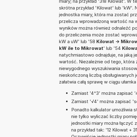
miary; na przykład '318 Kilowat'. W 
skrótna przykład 'Kilowat' lub 'kW'. 
jednostka miary, która ma zostać prz
przelicza wprowadzoną wartość na w
wyników można również odnaleźć po
do przeliczenia może zostać wprowa
kW a uW' lub '58
Kilowat -> Mikro
kW ile to Mikrowat
' lub '54
Kilow
natychmiastowo odnajduje, na jaką 
wartość. Niezależnie od tego, która
niewygodnego wyszukiwania stosownej 
nieskończoną liczbą obsługiwanych j
załatwia całą sprawę w ciągu ułamka
Zamiast '4^3' można zapisać '4
Zamiast '√4' można zapisać 'sq
Ponadto kalkulator umożliwia
nie tylko wyliczać liczby pomię
jednostki miary można łączyć 
na przykład tak: '12 Kilowat +
Oczywiście jednostki miary po