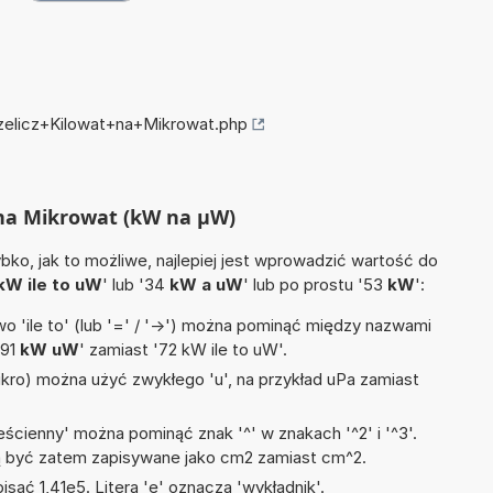
rzelicz+Kilowat+na+Mikrowat.php
t na Mikrowat (kW na µW)
ko, jak to możliwe, najlepiej jest wprowadzić wartość do
kW ile to uW
' lub '34
kW a uW
' lub po prostu '53
kW
':
 'ile to' (lub '=' / '->') można pominąć między nazwami
'91
kW uW
' zamiast '72 kW ile to uW'.
mikro) można użyć zwykłego 'u', na przykład uPa zamiast
ścienny' można pominąć znak '^' w znakach '^2' i '^3'.
być zatem zapisywane jako cm2 zamiast cm^2.
isać 1,41e5. Litera 'e' oznacza 'wykładnik'.