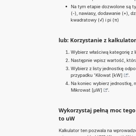
Na tym etapie dozwolone są t
(-), nawiasy, dodawanie (+), dzi
kwadratowy (√) i pi (π)
lub: Korzystanie z kalkulato
Wybierz właściwą kategorię z l
Następnie wpisz wartość, któr
Wybierz z listy jednostkę odpo
przypadku '
Kilowat [kW]
'.
Na koniec wybierz jednostkę, 
Mikrowat [µW]
'.
Wykorzystaj pełną moc tego 
to uW
Kalkulator ten pozwala na wprowadze