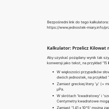
Bezpośredni link do tego kalkulatora:
https://www.jednostek-miary.info/p
Kalkulator: Przelicz Kilowa
Aby uzyskać pożądany wynik tak szyb
konwersji jako tekst, na przykład '15
W większości przypadków słowo
dwóch jednostek, na przykład 
Zamiast greckiej litery 'µ' (= 
µPa.
W skrótach 'kwadratowy' i 'sze
Centymetry kwadratowe mogą 
Zamiast '1,41 x 10^5' można zap