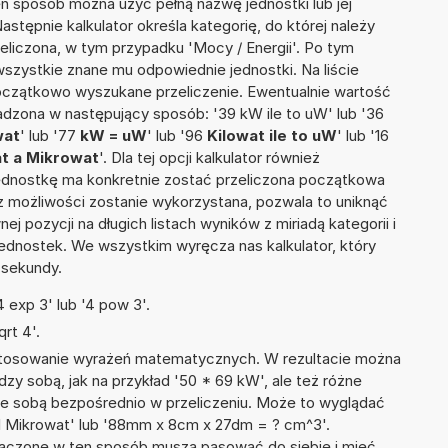
ten sposób można użyć pełną nazwę jednostki lub jej
Następnie kalkulator określa kategorię, do której należy
eliczona, w tym przypadku 'Mocy / Energii'. Po tym
szystkie znane mu odpowiednie jednostki. Na liście
czątkowo wyszukane przeliczenie. Ewentualnie wartość
dzona w następujący sposób: '39 kW ile to uW' lub '36
wat
' lub '77
kW = uW
' lub '96
Kilowat ile to uW
' lub '16
at a Mikrowat
'. Dla tej opcji kalkulator również
jednostkę ma konkretnie zostać przeliczona początkowa
 z możliwości zostanie wykorzystana, pozwala to uniknąć
pozycji na długich listach wyników z miriadą kategorii i
ednostek. We wszystkim wyręcza nas kalkulator, który
 sekundy.
 exp 3' lub '4 pow 3'.
rt 4'.
 stosowanie wyrażeń matematycznych. W rezultacie można
dzy sobą, jak na przykład '50 * 69 kW', ale też różne
ze sobą bezpośrednio w przeliczeniu. Może to wyglądać
 31 Mikrowat' lub '88mm x 8cm x 27dm = ? cm^3'.
łączone w ten sposób muszą pasować do siebie i mieć