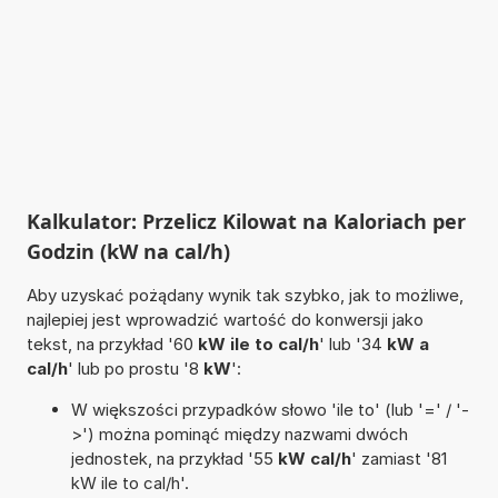
Kalkulator: Przelicz Kilowat na Kaloriach per
Godzin (kW na cal/h)
Aby uzyskać pożądany wynik tak szybko, jak to możliwe,
najlepiej jest wprowadzić wartość do konwersji jako
tekst, na przykład '60
kW ile to cal/h
' lub '34
kW a
cal/h
' lub po prostu '8
kW
':
W większości przypadków słowo 'ile to' (lub '=' / '-
>') można pominąć między nazwami dwóch
jednostek, na przykład '55
kW cal/h
' zamiast '81
kW ile to cal/h'.