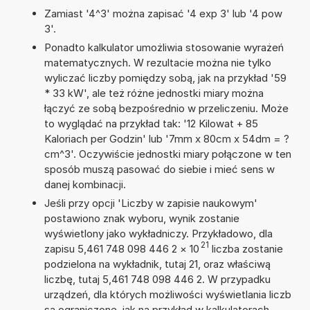
Zamiast '4^3' można zapisać '4 exp 3' lub '4 pow
3'.
Ponadto kalkulator umożliwia stosowanie wyrażeń
matematycznych. W rezultacie można nie tylko
wyliczać liczby pomiędzy sobą, jak na przykład '59
* 33 kW', ale też różne jednostki miary można
łączyć ze sobą bezpośrednio w przeliczeniu. Może
to wyglądać na przykład tak: '12 Kilowat + 85
Kaloriach per Godzin' lub '7mm x 80cm x 54dm = ?
cm^3'. Oczywiście jednostki miary połączone w ten
sposób muszą pasować do siebie i mieć sens w
danej kombinacji.
Jeśli przy opcji 'Liczby w zapisie naukowym'
postawiono znak wyboru, wynik zostanie
wyświetlony jako wykładniczy. Przykładowo, dla
21
zapisu 5,461 748 098 446 2
×
10
liczba zostanie
podzielona na wykładnik, tutaj 21, oraz właściwą
liczbę, tutaj 5,461 748 098 446 2. W przypadku
urządzeń, dla których możliwości wyświetlania liczb
są ograniczone, jak na przykład w kalkulatorach