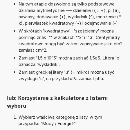
Na tym etapie dozwolone są tylko podstawowe
działania arytmetyczne --- dzielenie (/, :, ÷), pi (π),
nawiasy, dodawanie (+), wykładnik (^), mnożenie (*,
x), pierwiastek kwadratowy (√) i odejmowanie (-)
W skrótach 'kwadratowy' i 'sześcienny' można
pominąć znak '^' w znakach '^2' i '^3'. Centymetry
kwadratowe mogą być zatem zapisywane jako cm2
zamiast cm^2.
Zamiast '1,5 x 10^5' można zapisać 1,5e5. Litera 'e'
oznacza 'wykładnik'.
Zamiast greckiej litery 'µ' (= mikro) można użyć
zwykłego 'u', na przykład uPa zamiast µPa.
lub: Korzystanie z kalkulatora z listami
wyboru
Wybierz właściwą kategorię z listy, w tym
przypadku '
Mocy / Energii
'.