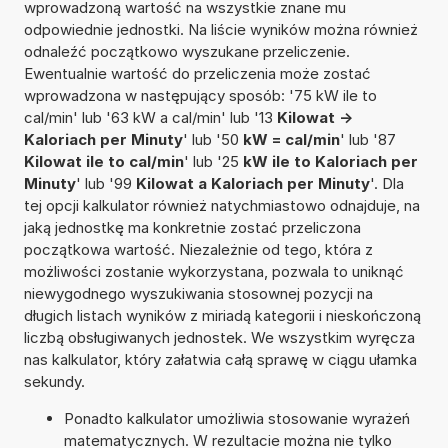
wprowadzoną wartość na wszystkie znane mu
odpowiednie jednostki. Na liście wyników można również
odnaleźć początkowo wyszukane przeliczenie.
Ewentualnie wartość do przeliczenia może zostać
wprowadzona w następujący sposób: '75 kW ile to
cal/min' lub '63 kW a cal/min' lub '13
Kilowat ->
Kaloriach per Minuty
' lub '50
kW = cal/min
' lub '87
Kilowat ile to cal/min
' lub '25
kW ile to Kaloriach per
Minuty
' lub '99
Kilowat a Kaloriach per Minuty
'. Dla
tej opcji kalkulator również natychmiastowo odnajduje, na
jaką jednostkę ma konkretnie zostać przeliczona
początkowa wartość. Niezależnie od tego, która z
możliwości zostanie wykorzystana, pozwala to uniknąć
niewygodnego wyszukiwania stosownej pozycji na
długich listach wyników z miriadą kategorii i nieskończoną
liczbą obsługiwanych jednostek. We wszystkim wyręcza
nas kalkulator, który załatwia całą sprawę w ciągu ułamka
sekundy.
Ponadto kalkulator umożliwia stosowanie wyrażeń
matematycznych. W rezultacie można nie tylko