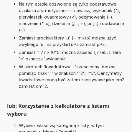
Na tym etapie dozwolone są tylko podstawowe
działania arytmetyczne --- nawiasy, wykładnik (^),
pierwiastek kwadratowy (√), odejmowanie (-),
mnożenie (*, x), dzielenie (/, :, ÷), pi (π) i dodawanie
(+)
Zamiast greckiej litery 'µ' (= mikro) można użyć
zwykłego 'u', na przykład uPa zamiast µPa.
Zamiast '1,77 x 10^5' można zapisać 1,77e5. Litera
'e' oznacza 'wykładnik'.
W skrótach 'kwadratowy' i 'sześcienny' można
pominąć znak '^' w znakach '^2' i '^3'. Centymetry
kwadratowe mogą być zatem zapisywane jako cm2
zamiast cm^2.
lub: Korzystanie z kalkulatora z listami
wyboru
Wybierz właściwą kategorię z listy, w tym
przypadku '
Mocy / Energii
'.