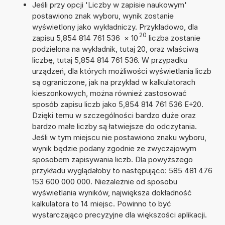
Jeśli przy opcji 'Liczby w zapisie naukowym'
postawiono znak wyboru, wynik zostanie
wyświetlony jako wykładniczy. Przykładowo, dla
20
zapisu 5,854 814 761 536
×
10
liczba zostanie
podzielona na wykładnik, tutaj 20, oraz właściwą
liczbę, tutaj 5,854 814 761 536. W przypadku
urządzeń, dla których możliwości wyświetlania liczb
są ograniczone, jak na przykład w kalkulatorach
kieszonkowych, można również zastosować
sposób zapisu liczb jako 5,854 814 761 536 E+20.
Dzięki temu w szczególności bardzo duże oraz
bardzo małe liczby są łatwiejsze do odczytania.
Jeśli w tym miejscu nie postawiono znaku wyboru,
wynik będzie podany zgodnie ze zwyczajowym
sposobem zapisywania liczb. Dla powyższego
przykładu wyglądałoby to następująco: 585 481 476
153 600 000 000. Niezależnie od sposobu
wyświetlania wyników, największa dokładność
kalkulatora to 14 miejsc. Powinno to być
wystarczająco precyzyjne dla większości aplikacji.