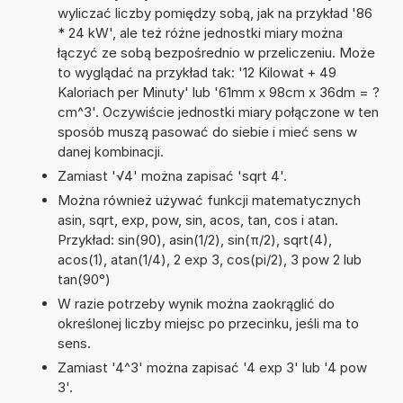
wyliczać liczby pomiędzy sobą, jak na przykład '86
* 24 kW', ale też różne jednostki miary można
łączyć ze sobą bezpośrednio w przeliczeniu. Może
to wyglądać na przykład tak: '12 Kilowat + 49
Kaloriach per Minuty' lub '61mm x 98cm x 36dm = ?
cm^3'. Oczywiście jednostki miary połączone w ten
sposób muszą pasować do siebie i mieć sens w
danej kombinacji.
Zamiast '√4' można zapisać 'sqrt 4'.
Można również używać funkcji matematycznych
asin, sqrt, exp, pow, sin, acos, tan, cos i atan.
Przykład: sin(90), asin(1/2), sin(π/2), sqrt(4),
acos(1), atan(1/4), 2 exp 3, cos(pi/2), 3 pow 2 lub
tan(90°)
W razie potrzeby wynik można zaokrąglić do
określonej liczby miejsc po przecinku, jeśli ma to
sens.
Zamiast '4^3' można zapisać '4 exp 3' lub '4 pow
3'.