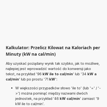
Kalkulator: Przelicz Kilowat na Kaloriach per
Minuty (kW na cal/min)
Aby uzyskać pożądany wynik tak szybko, jak to możliwe,
najlepiej jest wprowadzić wartość do konwersji jako
tekst, na przykład '96
kW ile to cal/min
' lub '34
kW a
cal/min
' lub po prostu '71
kW
':
W większości przypadków słowo 'ile to' (lub '=' / '-
>') można pominąć między nazwami dwóch
jednostek, na przykład '46
kW cal/min
' zamiast '9
kW ile to cal/min'.