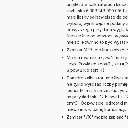
przykład w kalkulatorach kie
liczb jako 6,388 148 090 016 
małe liczby są łatwiejsze do o
wyboru, wynik będzie podany 
powyższego przykładu wygląda
Niezależnie od sposobu wyświe
miejsc. Powinno to być wystarc
Zamiast '4^3' można zapisać '4
Można również używać funkcji m
i exp. Przykład: acos(1), sin(π/2
3 pow 2 lub sqrt(4)
Ponadto kalkulator umożliwia
nie tylko wyliczać liczby pomię
jednostki miary można łączyć 
na przykład tak: '12 Kilowat +
cm^3'. Oczywiście jednostki m
mieć sens w danej kombinacji.
Zamiast '√16' można zapisać 'sq