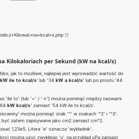
rzelicz+Kilowat+na+kcal+s.php
 na Kilokaloriach per Sekund (kW na kcal/s)
ko, jak to możliwe, najlepiej jest wprowadzić wartość do
kW ile to kcal/s
' lub '34
kW a kcal/s
' lub po prostu '44
 'ile to' (lub '=' / '->') można pominąć między nazwami
 '64
kW kcal/s
' zamiast '54 kW ile to kcal/s'.
ścienny' można pominąć znak '^' w znakach '^2' i '^3'.
być zatem zapisywane jako cm2 zamiast cm^2.
isać 1,23e5. Litera 'e' oznacza 'wykładnik'.
mikro) można użyć zwykłego 'u', na przykład uPa zamiast