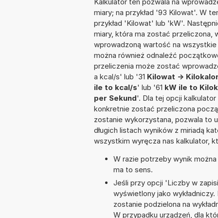
Kalkulator ten pozwala na wprowadze
miary; na przykład '93 Kilowat'. W t
przykład 'Kilowat' lub 'kW'. Następni
miary, która ma zostać przeliczona, 
wprowadzoną wartość na wszystkie z
można również odnaleźć początkowo
przeliczenia może zostać wprowadzon
a kcal/s' lub '31
Kilowat -> Kilokal
ile to kcal/s
' lub '61
kW ile to Kilo
per Sekund
'. Dla tej opcji kalkula
konkretnie zostać przeliczona począ
zostanie wykorzystana, pozwala to 
długich listach wyników z miriadą ka
wszystkim wyręcza nas kalkulator, k
W razie potrzeby wynik można za
ma to sens.
Jeśli przy opcji 'Liczby w zap
wyświetlony jako wykładniczy.
zostanie podzielona na wykładni
W przypadku urządzeń, dla któr