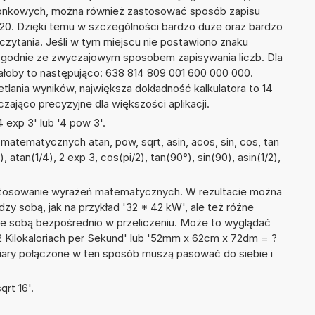
szonkowych, można również zastosować sposób zapisu
E+20. Dzięki temu w szczególności bardzo duże oraz bardzo
dczytania. Jeśli w tym miejscu nie postawiono znaku
zgodnie ze zwyczajowym sposobem zapisywania liczb. Dla
łoby to następująco: 638 814 809 001 600 000 000.
tlania wyników, największa dokładność kalkulatora to 14
zająco precyzyjne dla większości aplikacji.
 exp 3' lub '4 pow 3'.
atematycznych atan, pow, sqrt, asin, acos, sin, cos, tan
), atan(1/4), 2 exp 3, cos(pi/2), tan(90°), sin(90), asin(1/2),
 stosowanie wyrażeń matematycznych. W rezultacie można
dzy sobą, jak na przykład '32 * 42 kW', ale też różne
ze sobą bezpośrednio w przeliczeniu. Może to wyglądać
 22 Kilokaloriach per Sekund' lub '52mm x 62cm x 72dm = ?
iary połączone w ten sposób muszą pasować do siebie i
rt 16'.