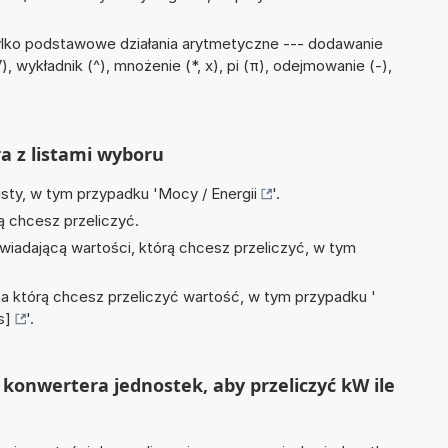
ylko podstawowe działania arytmetyczne --- dodawanie
, wykładnik (^), mnożenie (*, x), pi (π), odejmowanie (-),
ra z listami wyboru
isty, w tym przypadku '
Mocy / Energii
'.
ą chcesz przeliczyć.
wiadającą wartości, którą chcesz przeliczyć, w tym
na którą chcesz przeliczyć wartość, w tym przypadku '
s]
'.
konwertera jednostek, aby przeliczyć kW ile