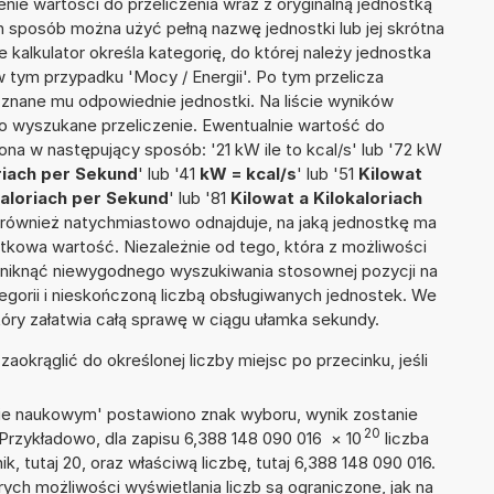
nie wartości do przeliczenia wraz z oryginalną jednostką
en sposób można użyć pełną nazwę jednostki lub jej skrótna
e kalkulator określa kategorię, do której należy jednostka
w tym przypadku 'Mocy / Energii'. Po tym przelicza
nane mu odpowiednie jednostki. Na liście wyników
 wyszukane przeliczenie. Ewentualnie wartość do
a w następujący sposób: '21 kW ile to kcal/s' lub '72 kW
oriach per Sekund
' lub '41
kW = kcal/s
' lub '51
Kilowat
kaloriach per Sekund
' lub '81
Kilowat a Kilokaloriach
tor również natychmiastowo odnajduje, na jaką jednostkę ma
tkowa wartość. Niezależnie od tego, która z możliwości
uniknąć niewygodnego wyszukiwania stosownej pozycji na
tegorii i nieskończoną liczbą obsługiwanych jednostek. We
tóry załatwia całą sprawę w ciągu ułamka sekundy.
okrąglić do określonej liczby miejsc po przecinku, jeśli
isie naukowym' postawiono znak wyboru, wynik zostanie
20
 Przykładowo, dla zapisu 6,388 148 090 016
×
10
liczba
k, tutaj 20, oraz właściwą liczbę, tutaj 6,388 148 090 016.
ych możliwości wyświetlania liczb są ograniczone, jak na