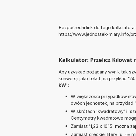
Bezpośredni link do tego kalkulatora:
https://www.jednostek-miary.info/p
Kalkulator: Przelicz Kilowat
Aby uzyskać pożądany wynik tak szyb
konwersji jako tekst, na przykład '24
kW
':
W większości przypadków słowo
dwóch jednostek, na przykład
W skrótach 'kwadratowy' i 'sze
Centymetry kwadratowe mogą 
Zamiast '1,23 x 10^5' można zap
Zamiast greckiej litery 'µ' (= 