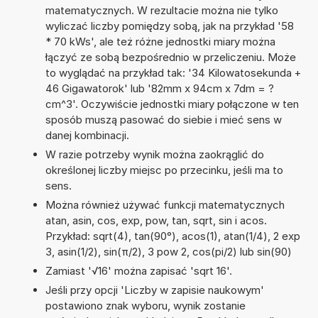
matematycznych. W rezultacie można nie tylko
wyliczać liczby pomiędzy sobą, jak na przykład '58
* 70 kWs', ale też różne jednostki miary można
łączyć ze sobą bezpośrednio w przeliczeniu. Może
to wyglądać na przykład tak: '34 Kilowatosekunda +
46 Gigawatorok' lub '82mm x 94cm x 7dm = ?
cm^3'. Oczywiście jednostki miary połączone w ten
sposób muszą pasować do siebie i mieć sens w
danej kombinacji.
W razie potrzeby wynik można zaokrąglić do
określonej liczby miejsc po przecinku, jeśli ma to
sens.
Można również używać funkcji matematycznych
atan, asin, cos, exp, pow, tan, sqrt, sin i acos.
Przykład: sqrt(4), tan(90°), acos(1), atan(1/4), 2 exp
3, asin(1/2), sin(π/2), 3 pow 2, cos(pi/2) lub sin(90)
Zamiast '√16' można zapisać 'sqrt 16'.
Jeśli przy opcji 'Liczby w zapisie naukowym'
postawiono znak wyboru, wynik zostanie