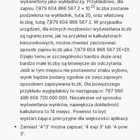
wyświetlony jako wykładniczy. Przykładowo, dla
20
zapisu 7,879 604 866 567 2
×
10
liczba zostanie
podzielona na wykładnik, tutaj 20, oraz właściwą
liczbę, tutaj 7,879 604 866 567 2. W przypadku
urządzeń, dla których możliwości wyświetlania liczb
są ograniczone, jak na przykład w kalkulatorach
kieszonkowych, można również zastosować
sposób zapisu liczb jako 7,879 604 866 567 2E+20.
Dzięki temu w szczególności bardzo duże oraz
bardzo małe liczby są łatwiejsze do odczytania.
Jeśli w tym miejscu nie postawiono znaku wyboru,
wynik będzie podany zgodnie ze zwyczajowym
sposobem zapisywania liczb. Dla powyższego
przykładu wyglądałoby to następująco: 787 960
486 656 720 000 000. Niezależnie od sposobu
wyświetlania wyników, największa dokładność
kalkulatora to 14 miejsc. Powinno to być
wystarczająco precyzyjne dla większości aplikacji.
Zamiast '4^3' można zapisać '4 exp 3' lub '4 pow
3'.