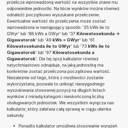
przelicza wprowadzoną wartość na wszystkie znane mu
odpowiednie jednostki. Na liście wyników można również
odnaleźć początkowo wyszukane przeliczenie.
Ewentualnie wartość do przeliczenia może zostać
wprowadzona w następujący sposób: '25 kWs ile to
GWyr' lub '86 kWs a GWyr' lub '37
Kilowatosekunda ->
Gigawatorok
' lub '49
kWs = GWyr
' lub '61
Kilowatosekunda ile to GWyr
' lub '73
kWs ile to
Gigawatorok
' lub '97
Kilowatosekunda a
Gigawatorok
'. Dla tej opcji kalkulator również
natychmiastowo odnajduje, na jaką jednostkę ma
konkretnie zostać przeliczona początkowa wartość.
Niezależnie od tego, która z możliwości zostanie
wykorzystana, pozwala to uniknąć niewygodnego
wyszukiwania stosownej pozycji na długich listach
wyników z miriadą kategorii i nieskończoną liczbą
obsługiwanych jednostek. We wszystkim wyręcza nas
kalkulator, który załatwia całą sprawę w ciągu ułamka
sekundy.
Ponadto kalkulator umożliwia stosowanie wyrażeń