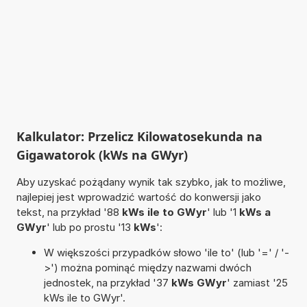
Kalkulator: Przelicz Kilowatosekunda na
Gigawatorok (kWs na GWyr)
Aby uzyskać pożądany wynik tak szybko, jak to możliwe,
najlepiej jest wprowadzić wartość do konwersji jako
tekst, na przykład '88
kWs ile to GWyr
' lub '1
kWs a
GWyr
' lub po prostu '13
kWs
':
W większości przypadków słowo 'ile to' (lub '=' / '-
>') można pominąć między nazwami dwóch
jednostek, na przykład '37
kWs GWyr
' zamiast '25
kWs ile to GWyr'.