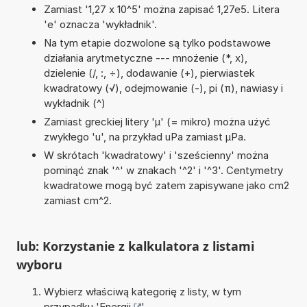
Zamiast '1,27 x 10^5' można zapisać 1,27e5. Litera
'e' oznacza 'wykładnik'.
Na tym etapie dozwolone są tylko podstawowe
działania arytmetyczne --- mnożenie (*, x),
dzielenie (/, :, ÷), dodawanie (+), pierwiastek
kwadratowy (√), odejmowanie (-), pi (π), nawiasy i
wykładnik (^)
Zamiast greckiej litery 'µ' (= mikro) można użyć
zwykłego 'u', na przykład uPa zamiast µPa.
W skrótach 'kwadratowy' i 'sześcienny' można
pominąć znak '^' w znakach '^2' i '^3'. Centymetry
kwadratowe mogą być zatem zapisywane jako cm2
zamiast cm^2.
lub: Korzystanie z kalkulatora z listami
wyboru
Wybierz właściwą kategorię z listy, w tym
przypadku '
Energii
'.